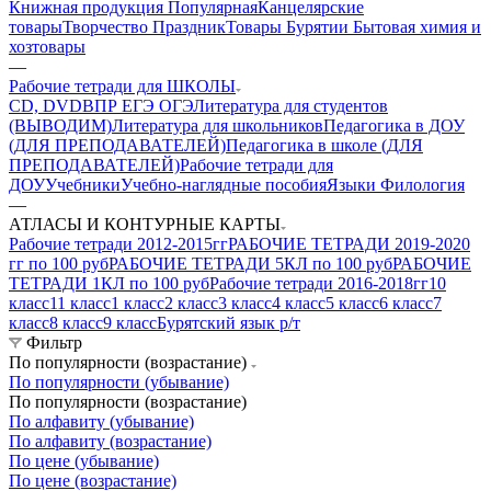
Книжная продукция Популярная
Канцелярские
товары
Творчество Праздник
Товары Бурятии
Бытовая химия и
хозтовары
—
Рабочие тетради для ШКОЛЫ
CD, DVD
ВПР ЕГЭ ОГЭ
Литература для студентов
(ВЫВОДИМ)
Литература для школьников
Педагогика в ДОУ
(ДЛЯ ПРЕПОДАВАТЕЛЕЙ)
Педагогика в школе (ДЛЯ
ПРЕПОДАВАТЕЛЕЙ)
Рабочие тетради для
ДОУ
Учебники
Учебно-наглядные пособия
Языки Филология
—
АТЛАСЫ И КОНТУРНЫЕ КАРТЫ
Рабочие тетради 2012-2015гг
РАБОЧИЕ ТЕТРАДИ 2019-2020
гг по 100 руб
РАБОЧИЕ ТЕТРАДИ 5КЛ по 100 руб
РАБОЧИЕ
ТЕТРАДИ 1КЛ по 100 руб
Рабочие тетради 2016-2018гг
10
класс
11 класс
1 класс
2 класс
3 класс
4 класс
5 класс
6 класс
7
класс
8 класс
9 класс
Бурятский язык р/т
Фильтр
По популярности (возрастание)
По популярности (убывание)
По популярности (возрастание)
По алфавиту (убывание)
По алфавиту (возрастание)
По цене (убывание)
По цене (возрастание)