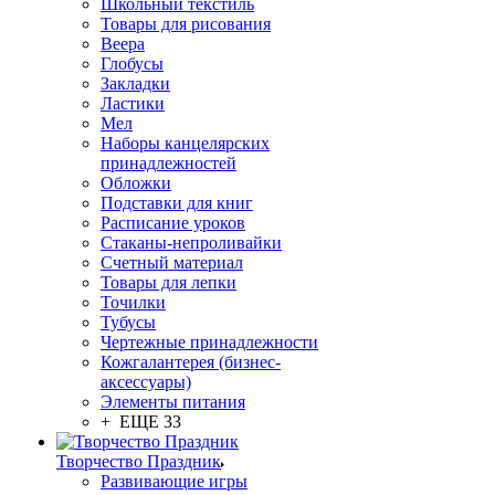
Школьный текстиль
Товары для рисования
Веера
Глобусы
Закладки
Ластики
Мел
Наборы канцелярских
принадлежностей
Обложки
Подставки для книг
Расписание уроков
Стаканы-непроливайки
Счетный материал
Товары для лепки
Точилки
Тубусы
Чертежные принадлежности
Кожгалантерея (бизнес-
аксессуары)
Элементы питания
+ ЕЩЕ 33
Творчество Праздник
Развивающие игры