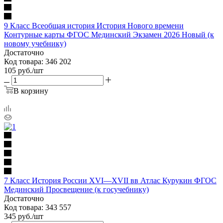
9 Класс Всеобщая история История Нового времени
Контурные карты ФГОС Мединский Экзамен 2026 Новый (к
новому учебнику)
Достаточно
Код товара: 346 202
105
руб.
/шт
В корзину
7 Класс История России XVI—XVII вв Атлас Курукин ФГОС
Мединский Просвещение (к госучебнику)
Достаточно
Код товара: 343 557
345
руб.
/шт