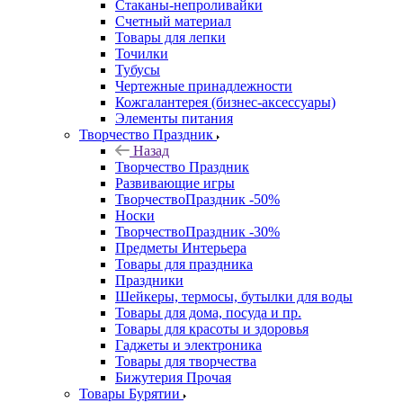
Стаканы-непроливайки
Счетный материал
Товары для лепки
Точилки
Тубусы
Чертежные принадлежности
Кожгалантерея (бизнес-аксессуары)
Элементы питания
Творчество Праздник
Назад
Творчество Праздник
Развивающие игры
ТворчествоПраздник -50%
Носки
ТворчествоПраздник -30%
Предметы Интерьера
Товары для праздника
Праздники
Шейкеры, термосы, бутылки для воды
Товары для дома, посуда и пр.
Товары для красоты и здоровья
Гаджеты и электроника
Товары для творчества
Бижутерия Прочая
Товары Бурятии