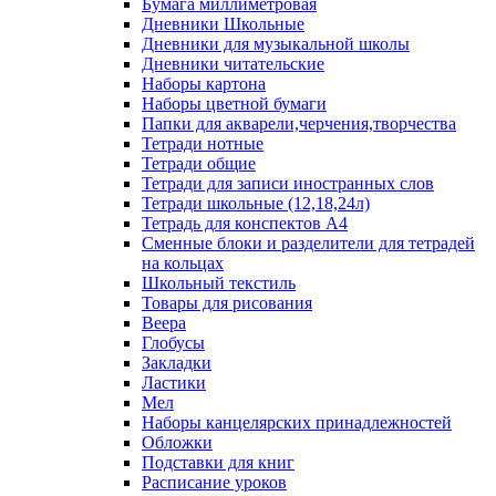
Бумага миллиметровая
Дневники Школьные
Дневники для музыкальной школы
Дневники читательские
Наборы картона
Наборы цветной бумаги
Папки для акварели,черчения,творчества
Тетради нотные
Тетради общие
Тетради для записи иностранных слов
Тетради школьные (12,18,24л)
Тетрадь для конспектов А4
Сменные блоки и разделители для тетрадей
на кольцах
Школьный текстиль
Товары для рисования
Веера
Глобусы
Закладки
Ластики
Мел
Наборы канцелярских принадлежностей
Обложки
Подставки для книг
Расписание уроков