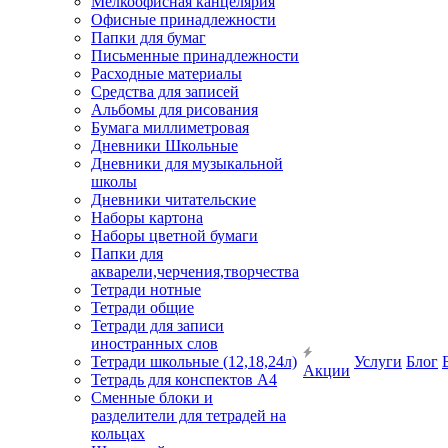
Мелкоофисная канцелярия
Офисные принадлежности
Папки для бумаг
Письменные принадлежности
Расходные материалы
Средства для записей
Альбомы для рисования
Бумага миллиметровая
Дневники Школьные
Дневники для музыкальной
школы
Дневники читательские
Наборы картона
Наборы цветной бумаги
Папки для
акварели,черчения,творчества
Тетради нотные
Тетради общие
Тетради для записи
иностранных слов
Тетради школьные (12,18,24л)
Услуги
Блог
Акции
Тетрадь для конспектов А4
Сменные блоки и
разделители для тетрадей на
кольцах