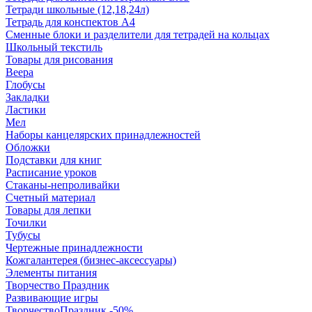
Тетради школьные (12,18,24л)
Тетрадь для конспектов А4
Сменные блоки и разделители для тетрадей на кольцах
Школьный текстиль
Товары для рисования
Веера
Глобусы
Закладки
Ластики
Мел
Наборы канцелярских принадлежностей
Обложки
Подставки для книг
Расписание уроков
Стаканы-непроливайки
Счетный материал
Товары для лепки
Точилки
Тубусы
Чертежные принадлежности
Кожгалантерея (бизнес-аксессуары)
Элементы питания
Творчество Праздник
Развивающие игры
ТворчествоПраздник -50%