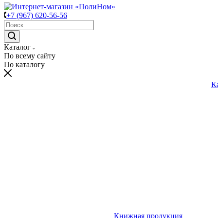
+7 (967) 620-56-56
Каталог
По всему сайту
По каталогу
К
Книжная продукция