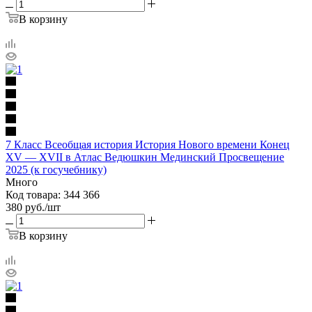
В корзину
7 Класс Всеобщая история История Нового времени Конец
XV — XVII в Атлас Ведюшкин Мединский Просвещение
2025 (к госучебнику)
Много
Код товара: 344 366
380
руб.
/шт
В корзину