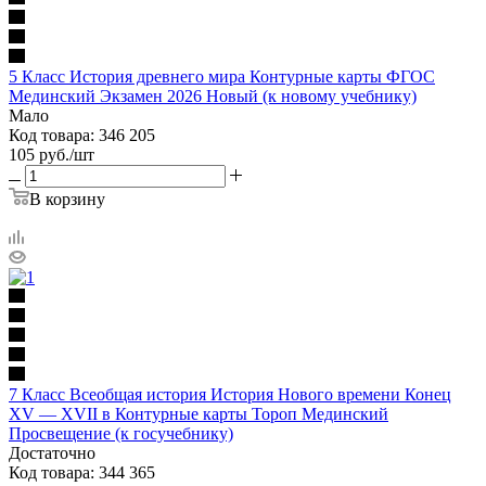
5 Класс История древнего мира Контурные карты ФГОС
Мединский Экзамен 2026 Новый (к новому учебнику)
Мало
Код товара: 346 205
105
руб.
/шт
В корзину
7 Класс Всеобщая история История Нового времени Конец
XV — XVII в Контурные карты Тороп Мединский
Просвещение (к госучебнику)
Достаточно
Код товара: 344 365