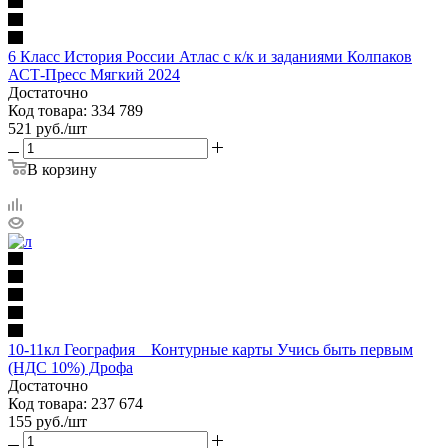
6 Класс История России Атлас с к/к и заданиями Колпаков
АСТ-Пресс Мягкий 2024
Достаточно
Код товара: 334 789
521
руб.
/шт
В корзину
10-11кл География _ Контурные карты Учись быть первым
(НДС 10%) Дрофа
Достаточно
Код товара: 237 674
155
руб.
/шт