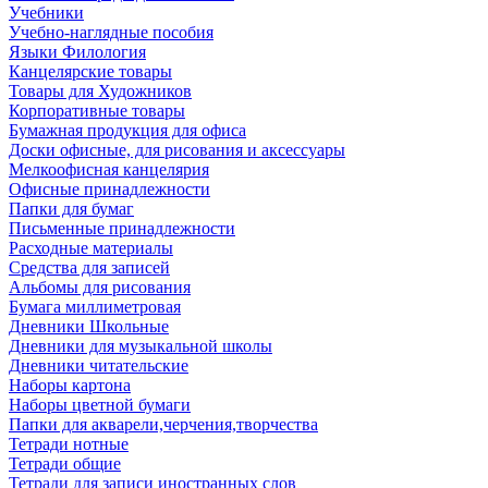
Учебники
Учебно-наглядные пособия
Языки Филология
Канцелярские товары
Товары для Художников
Корпоративные товары
Бумажная продукция для офиса
Доски офисные, для рисования и аксессуары
Мелкоофисная канцелярия
Офисные принадлежности
Папки для бумаг
Письменные принадлежности
Расходные материалы
Средства для записей
Альбомы для рисования
Бумага миллиметровая
Дневники Школьные
Дневники для музыкальной школы
Дневники читательские
Наборы картона
Наборы цветной бумаги
Папки для акварели,черчения,творчества
Тетради нотные
Тетради общие
Тетради для записи иностранных слов