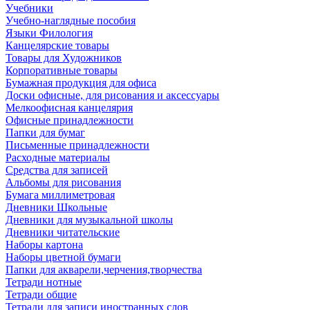
Учебники
Учебно-наглядные пособия
Языки Филология
Канцелярские товары
Товары для Художников
Корпоративные товары
Бумажная продукция для офиса
Доски офисные, для рисования и аксессуары
Мелкоофисная канцелярия
Офисные принадлежности
Папки для бумаг
Письменные принадлежности
Расходные материалы
Средства для записей
Альбомы для рисования
Бумага миллиметровая
Дневники Школьные
Дневники для музыкальной школы
Дневники читательские
Наборы картона
Наборы цветной бумаги
Папки для акварели,черчения,творчества
Тетради нотные
Тетради общие
Тетради для записи иностранных слов