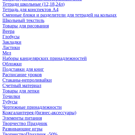
Тетради школьные (12,18,24л)
Тетрадь для конспектов А4
Сменные блоки и разделители для тетрадей на кольцах
Школьный текстиль
Товары для рисования
Веера
Глобусы
Закладки
Ластики
Мел
Наборы канцелярских принадлежностей
Обложки
Подставки для книг
Расписание уроков
Стаканы-непроливайки
Счетный материал
Товары для лепки
Точилки
Тубусы
Чертежные принадлежности
Кожгалантерея (бизнес-аксессуары)
Элементы питания
Творчество Праздник
Развивающие игры
ТворчествоПраздник -50%