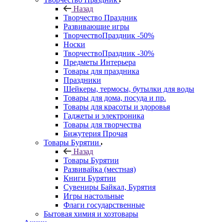
Назад
Творчество Праздник
Развивающие игры
ТворчествоПраздник -50%
Носки
ТворчествоПраздник -30%
Предметы Интерьера
Товары для праздника
Праздники
Шейкеры, термосы, бутылки для воды
Товары для дома, посуда и пр.
Товары для красоты и здоровья
Гаджеты и электроника
Товары для творчества
Бижутерия Прочая
Товары Бурятии
Назад
Товары Бурятии
Развивайка (местная)
Книги Бурятии
Сувениры Байкал, Бурятия
Игры настольные
Флаги государственные
Бытовая химия и хозтовары