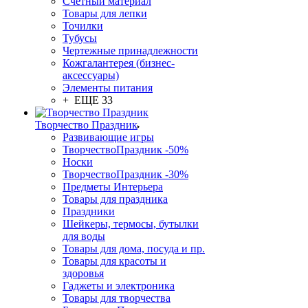
Счетный материал
Товары для лепки
Точилки
Тубусы
Чертежные принадлежности
Кожгалантерея (бизнес-
аксессуары)
Элементы питания
+ ЕЩЕ 33
Творчество Праздник
Развивающие игры
ТворчествоПраздник -50%
Носки
ТворчествоПраздник -30%
Предметы Интерьера
Товары для праздника
Праздники
Шейкеры, термосы, бутылки
для воды
Товары для дома, посуда и пр.
Товары для красоты и
здоровья
Гаджеты и электроника
Товары для творчества