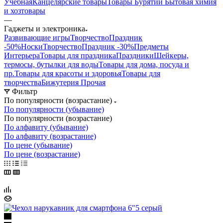
Учебная
Канцелярские товары
Товары Бурятии
Бытовая химия
и хозтовары
—
Гаджеты и электроника
Развивающие игры
ТворчествоПраздник
-50%
Носки
ТворчествоПраздник -30%
Предметы
Интерьера
Товары для праздника
Праздники
Шейкеры,
термосы, бутылки для воды
Товары для дома, посуда и
пр.
Товары для красоты и здоровья
Товары для
творчества
Бижутерия Прочая
Фильтр
По популярности (возрастание)
По популярности (убывание)
По популярности (возрастание)
По алфавиту (убывание)
По алфавиту (возрастание)
По цене (убывание)
По цене (возрастание)