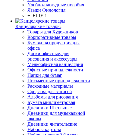
Учебно-наглядные пособия
Языки Филология
+ ЕЩЕ 1
Канцелярские товары
Товары для Художников
Корпоративные товары
Бумажная продукция для
офиса
Доски офисные, для
рисования и аксессуары
Мелкоофисная канцелярия
Офисные принадлежности
Папки для бумаг
Письменные принадлежности
Расходные материалы
Средства для записей
Альбомы для рисования
Бумага миллиметровая
Дневники Школьные
Дневники для музыкальной
школы
Дневники читательские
Наборы картона
Наборы цветной бумаги