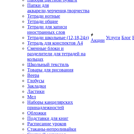
Папки для
акварели,черчения,творчества
Тетради нотные
Тетради общие
Тетради для записи
иностранных слов
Тетради школьные (12,18,24л)
Услуги
Блог
Акции
Тетрадь для конспектов А4
Сменные блоки и
разделители для тетрадей на
кольцах
Школьный текстиль
Товары для рисования
Веера
Глобусы
Закладки
Ластики
Мел
Наборы канцелярских
принадлежностей
Обложки
Подставки для книг
Расписание уроков
Стаканы-непроливайки