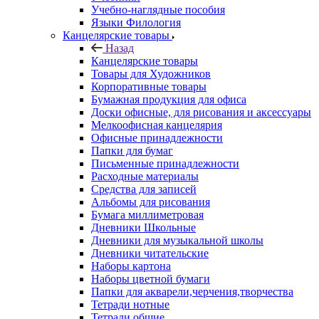
Учебно-наглядные пособия
Языки Филология
Канцелярские товары
Назад
Канцелярские товары
Товары для Художников
Корпоративные товары
Бумажная продукция для офиса
Доски офисные, для рисования и аксессуары
Мелкоофисная канцелярия
Офисные принадлежности
Папки для бумаг
Письменные принадлежности
Расходные материалы
Средства для записей
Альбомы для рисования
Бумага миллиметровая
Дневники Школьные
Дневники для музыкальной школы
Дневники читательские
Наборы картона
Наборы цветной бумаги
Папки для акварели,черчения,творчества
Тетради нотные
Тетради общие