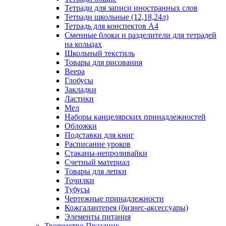
Тетради для записи иностранных слов
Тетради школьные (12,18,24л)
Тетрадь для конспектов А4
Сменные блоки и разделители для тетрадей
на кольцах
Школьный текстиль
Товары для рисования
Веера
Глобусы
Закладки
Ластики
Мел
Наборы канцелярских принадлежностей
Обложки
Подставки для книг
Расписание уроков
Стаканы-непроливайки
Счетный материал
Товары для лепки
Точилки
Тубусы
Чертежные принадлежности
Кожгалантерея (бизнес-аксессуары)
Элементы питания
Творчество Праздник