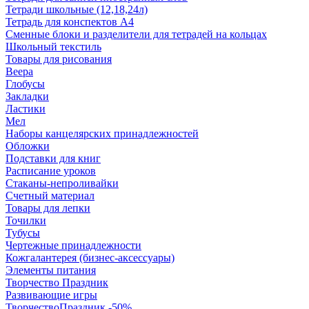
Тетради школьные (12,18,24л)
Тетрадь для конспектов А4
Сменные блоки и разделители для тетрадей на кольцах
Школьный текстиль
Товары для рисования
Веера
Глобусы
Закладки
Ластики
Мел
Наборы канцелярских принадлежностей
Обложки
Подставки для книг
Расписание уроков
Стаканы-непроливайки
Счетный материал
Товары для лепки
Точилки
Тубусы
Чертежные принадлежности
Кожгалантерея (бизнес-аксессуары)
Элементы питания
Творчество Праздник
Развивающие игры
ТворчествоПраздник -50%