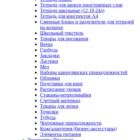
Тетради для записи иностранных слов
Тетради школьные (12,18,24л)
Тетрадь для конспектов А4
Сменные блоки и разделители для тетрадей
на кольцах
Школьный текстиль
Товары для рисования
Веера
Глобусы
Закладки
Ластики
Мел
Наборы канцелярских принадлежностей
Обложки
Подставки для книг
Расписание уроков
Стаканы-непроливайки
Счетный материал
Товары для лепки
Точилки
Тубусы
Чертежные принадлежности
Кожгалантерея (бизнес-аксессуары)
Элементы питания
Творчество Праздник