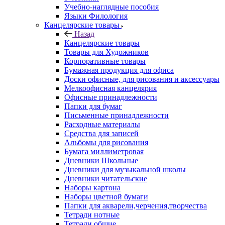
Учебно-наглядные пособия
Языки Филология
Канцелярские товары
Назад
Канцелярские товары
Товары для Художников
Корпоративные товары
Бумажная продукция для офиса
Доски офисные, для рисования и аксессуары
Мелкоофисная канцелярия
Офисные принадлежности
Папки для бумаг
Письменные принадлежности
Расходные материалы
Средства для записей
Альбомы для рисования
Бумага миллиметровая
Дневники Школьные
Дневники для музыкальной школы
Дневники читательские
Наборы картона
Наборы цветной бумаги
Папки для акварели,черчения,творчества
Тетради нотные
Тетради общие