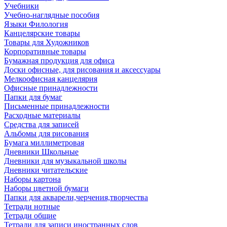
Учебники
Учебно-наглядные пособия
Языки Филология
Канцелярские товары
Товары для Художников
Корпоративные товары
Бумажная продукция для офиса
Доски офисные, для рисования и аксессуары
Мелкоофисная канцелярия
Офисные принадлежности
Папки для бумаг
Письменные принадлежности
Расходные материалы
Средства для записей
Альбомы для рисования
Бумага миллиметровая
Дневники Школьные
Дневники для музыкальной школы
Дневники читательские
Наборы картона
Наборы цветной бумаги
Папки для акварели,черчения,творчества
Тетради нотные
Тетради общие
Тетради для записи иностранных слов