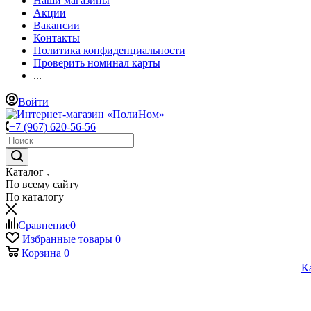
Наши магазины
Акции
Вакансии
Контакты
Политика конфиденциальности
Проверить номинал карты
...
Войти
+7 (967) 620-56-56
Каталог
По всему сайту
По каталогу
Сравнение
0
Избранные товары
0
Корзина
0
К