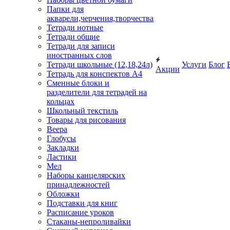
Папки для
акварели,черчения,творчества
Тетради нотные
Тетради общие
Тетради для записи
иностранных слов
Тетради школьные (12,18,24л)
Услуги
Блог
Акции
Тетрадь для конспектов А4
Сменные блоки и
разделители для тетрадей на
кольцах
Школьный текстиль
Товары для рисования
Веера
Глобусы
Закладки
Ластики
Мел
Наборы канцелярских
принадлежностей
Обложки
Подставки для книг
Расписание уроков
Стаканы-непроливайки