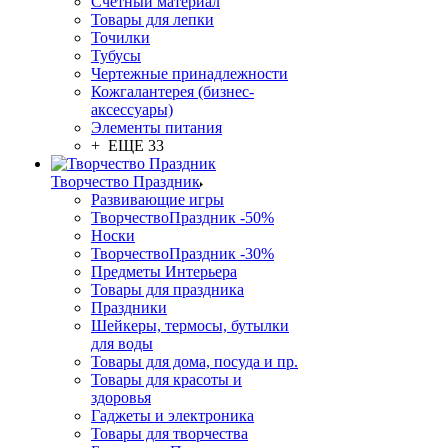
Счетный материал
Товары для лепки
Точилки
Тубусы
Чертежные принадлежности
Кожгалантерея (бизнес-
аксессуары)
Элементы питания
+ ЕЩЕ 33
Творчество Праздник
Развивающие игры
ТворчествоПраздник -50%
Носки
ТворчествоПраздник -30%
Предметы Интерьера
Товары для праздника
Праздники
Шейкеры, термосы, бутылки
для воды
Товары для дома, посуда и пр.
Товары для красоты и
здоровья
Гаджеты и электроника
Товары для творчества