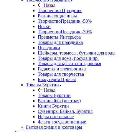
Назад
Творчество Праздник
Развивающие игры
ТворчествоПраздник -50%
Носки
ТворчествоПраздник -30%
Предметы Интерьера
Товары для праздника
Праздники
Шейкеры, термосы, бутылки для воды
Товары для дома, посуда и пр.
Товары для красоты и здоровья
Гаджеты и электроника
Товары для творчества
Бижутерия Прочая
Товары Бурятии
Назад
Товары Бурятии
Развивайка (местная)
Книги Бурятии
Сувениры Байкал, Бурятия
Игры настольные
Флаги государственные
Бытовая химия и хозтовары