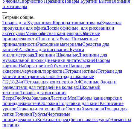
Учебная
Творчество Праздник
Товары Бурятии
Бытовая химия
и хозтовары
—
Тетради общие
Товары для Художников
Корпоративные товары
Бумажная
продукция для офиса
Доски офисные, для рисования и
аксессуары
Мелкоофисная канцелярия
Офисные
принадлежности
Папки для бумаг
Письменные
принадлежности
Расходные материалы
Средства для
записей
Альбомы для рисования
Бумага
миллиметровая
Дневники Школьные
Дневники для
музыкальной школы
Дневники читательские
Наборы
картона
Наборы цветной бумаги
Папки для
акварели,черчения,творчества
Тетради нотные
Тетради для
записи иностранных слов
Тетради школьные
(12,18,24л)
Тетрадь для конспектов А4
Сменные блоки и
разделители для тетрадей на кольцах
Школьный
текстиль
Товары для рисования
Веера
Глобусы
Закладки
Ластики
Мел
Наборы канцелярских
принадлежностей
Обложки
Подставки для книг
Расписание
уроков
Стаканы-непроливайки
Счетный материал
Товары для
лепки
Точилки
Тубусы
Чертежные
принадлежности
Кожгалантерея (бизнес-аксессуары)
Элементы
питания