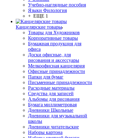
Учебно-наглядные пособия
Языки Филология
+ ЕЩЕ 1
Канцелярские товары
Товары для Художников
Корпоративные товары
Бумажная продукция для
офиса
Доски офисные, для
рисования и аксессуары
Мелкоофисная канцелярия
Офисные принадлежности
Папки для бумаг
Письменные принадлежности
Расходные материалы
Средства для записей
Альбомы для рисования
Бумага миллиметровая
Дневники Школьные
Дневники для музыкальной
школы
Дневники читательские
Наборы картона
Наборы цветной бумаги