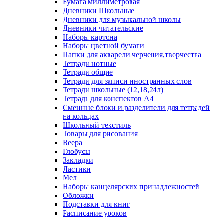
Бумага миллиметровая
Дневники Школьные
Дневники для музыкальной школы
Дневники читательские
Наборы картона
Наборы цветной бумаги
Папки для акварели,черчения,творчества
Тетради нотные
Тетради общие
Тетради для записи иностранных слов
Тетради школьные (12,18,24л)
Тетрадь для конспектов А4
Сменные блоки и разделители для тетрадей
на кольцах
Школьный текстиль
Товары для рисования
Веера
Глобусы
Закладки
Ластики
Мел
Наборы канцелярских принадлежностей
Обложки
Подставки для книг
Расписание уроков