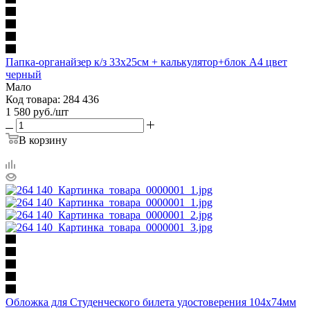
Папка-органайзер к/з 33х25см + калькулятор+блок А4 цвет
черный
Мало
Код товара: 284 436
1 580
руб.
/шт
В корзину
Обложка для Студенческого билета удостоверения 104х74мм