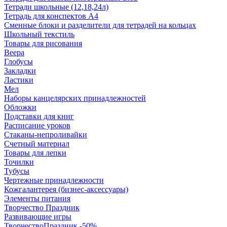
Тетради школьные (12,18,24л)
Тетрадь для конспектов А4
Сменные блоки и разделители для тетрадей на кольцах
Школьный текстиль
Товары для рисования
Веера
Глобусы
Закладки
Ластики
Мел
Наборы канцелярских принадлежностей
Обложки
Подставки для книг
Расписание уроков
Стаканы-непроливайки
Счетный материал
Товары для лепки
Точилки
Тубусы
Чертежные принадлежности
Кожгалантерея (бизнес-аксессуары)
Элементы питания
Творчество Праздник
Развивающие игры
ТворчествоПраздник -50%