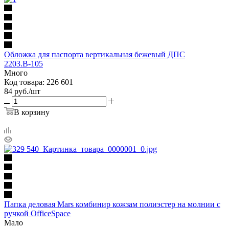
Обложка для паспорта вертикальная бежевый ДПС
2203.В-105
Много
Код товара: 226 601
84
руб.
/шт
В корзину
Папка деловая Mars комбинир кожзам полиэстер на молнии с
ручкой OfficeSpace
Мало