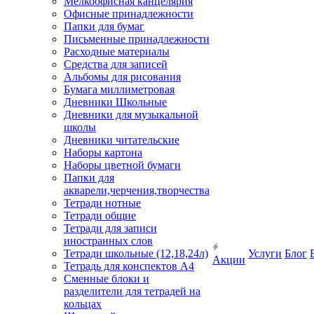
Мелкоофисная канцелярия
Офисные принадлежности
Папки для бумаг
Письменные принадлежности
Расходные материалы
Средства для записей
Альбомы для рисования
Бумага миллиметровая
Дневники Школьные
Дневники для музыкальной
школы
Дневники читательские
Наборы картона
Наборы цветной бумаги
Папки для
акварели,черчения,творчества
Тетради нотные
Тетради общие
Тетради для записи
иностранных слов
Тетради школьные (12,18,24л)
Услуги
Блог
Акции
Тетрадь для конспектов А4
Сменные блоки и
разделители для тетрадей на
кольцах