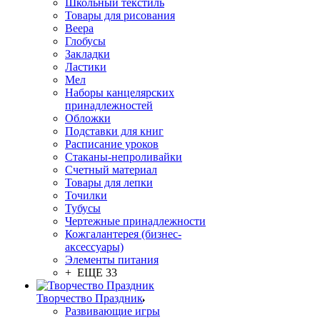
Школьный текстиль
Товары для рисования
Веера
Глобусы
Закладки
Ластики
Мел
Наборы канцелярских
принадлежностей
Обложки
Подставки для книг
Расписание уроков
Стаканы-непроливайки
Счетный материал
Товары для лепки
Точилки
Тубусы
Чертежные принадлежности
Кожгалантерея (бизнес-
аксессуары)
Элементы питания
+ ЕЩЕ 33
Творчество Праздник
Развивающие игры