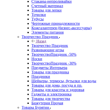
Стаканы-непроливайки
Счетный материал
Товары для лепки
Точилки
Тубусы
Чертежные принадлежности
Кожгалантерея (бизнес-аксессуары)
Элементы питания
Творчество Праздник
Назад
Творчество Праздник
Развивающие игры
ТворчествоПраздник -50%
Носки
ТворчествоПраздник -30%
Предметы Интерьера
Товары для праздника
Праздники
Шейкеры, термосы, бутылки для воды
Товары для дома, посуда и пр.
Товары для красоты и здоровья
Гаджеты и электроника
Товары для творчества
Бижутерия Прочая
Товары Бурятии