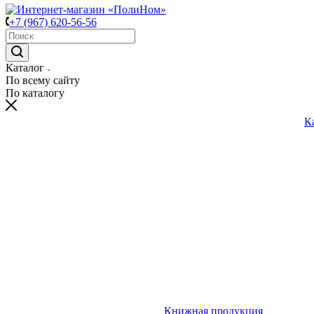
+7 (967) 620-56-56
Каталог
По всему сайту
По каталогу
К
Книжная продукция