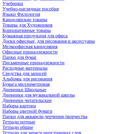
Учебники
Учебно-наглядные пособия
Языки Филология
Канцелярские товары
Товары для Художников
Корпоративные товары
Бумажная продукция для офиса
Доски офисные, для рисования и аксессуары
Мелкоофисная канцелярия
Офисные принадлежности
Папки для бумаг
Письменные принадлежности
Расходные материалы
Средства для записей
Альбомы для рисования
Бумага миллиметровая
Дневники Школьные
Дневники для музыкальной школы
Дневники читательские
Наборы картона
Наборы цветной бумаги
Папки для акварели,черчения,творчества
Тетради нотные
Тетради общие
Тетради для записи иностранных слов