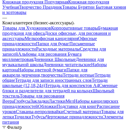
Книжная продукция Популярная
Книжная продукция
Учебная
Творчество Праздник
Товары Бурятии
Бытовая химия
и хозтовары
—
Кожгалантерея (бизнес-аксессуары)
Товары для Художников
Корпоративные товары
Бумажная
продукция для офиса
Доски офисные, для рисования и
аксессуары
Мелкоофисная канцелярия
Офисные
принадлежности
Папки для бумаг
Письменные
принадлежности
Расходные материалы
Средства для
записей
Альбомы для рисования
Бумага
миллиметровая
Дневники Школьные
Дневники для
музыкальной школы
Дневники читательские
Наборы
картона
Наборы цветной бумаги
Папки для
акварели,черчения,творчества
Тетради нотные
Тетради
общие
Тетради для записи иностранных слов
Тетради
школьные (12,18,24л)
Тетрадь для конспектов А4
Сменные
блоки и разделители для тетрадей на кольцах
Школьный
текстиль
Товары для рисования
Веера
Глобусы
Закладки
Ластики
Мел
Наборы канцелярских
принадлежностей
Обложки
Подставки для книг
Расписание
уроков
Стаканы-непроливайки
Счетный материал
Товары для
лепки
Точилки
Тубусы
Чертежные принадлежности
Элементы
питания
Фильтр