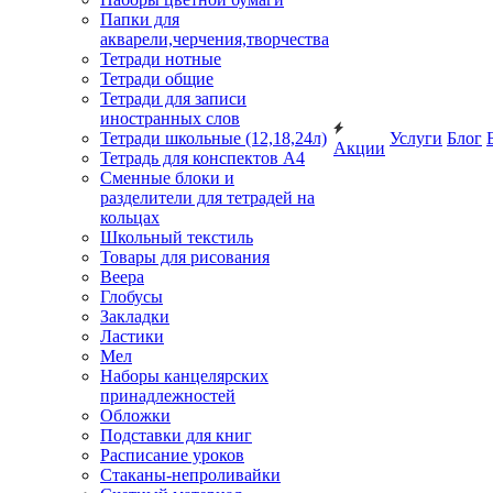
Папки для
акварели,черчения,творчества
Тетради нотные
Тетради общие
Тетради для записи
иностранных слов
Тетради школьные (12,18,24л)
Услуги
Блог
Акции
Тетрадь для конспектов А4
Сменные блоки и
разделители для тетрадей на
кольцах
Школьный текстиль
Товары для рисования
Веера
Глобусы
Закладки
Ластики
Мел
Наборы канцелярских
принадлежностей
Обложки
Подставки для книг
Расписание уроков
Стаканы-непроливайки