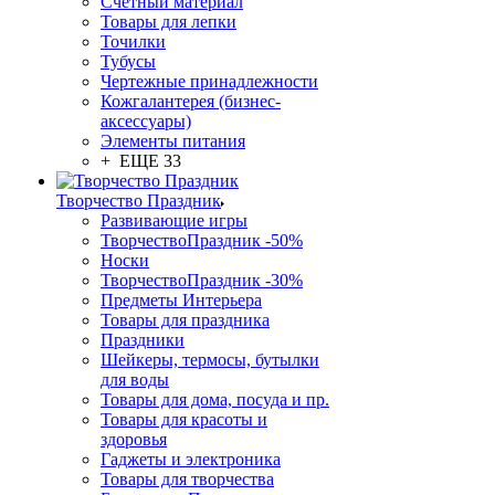
Счетный материал
Товары для лепки
Точилки
Тубусы
Чертежные принадлежности
Кожгалантерея (бизнес-
аксессуары)
Элементы питания
+ ЕЩЕ 33
Творчество Праздник
Развивающие игры
ТворчествоПраздник -50%
Носки
ТворчествоПраздник -30%
Предметы Интерьера
Товары для праздника
Праздники
Шейкеры, термосы, бутылки
для воды
Товары для дома, посуда и пр.
Товары для красоты и
здоровья
Гаджеты и электроника
Товары для творчества