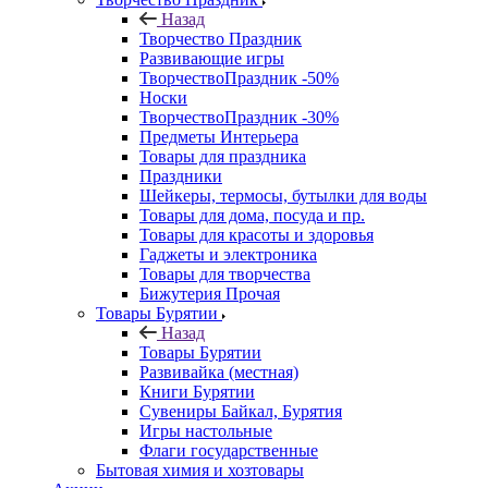
Назад
Творчество Праздник
Развивающие игры
ТворчествоПраздник -50%
Носки
ТворчествоПраздник -30%
Предметы Интерьера
Товары для праздника
Праздники
Шейкеры, термосы, бутылки для воды
Товары для дома, посуда и пр.
Товары для красоты и здоровья
Гаджеты и электроника
Товары для творчества
Бижутерия Прочая
Товары Бурятии
Назад
Товары Бурятии
Развивайка (местная)
Книги Бурятии
Сувениры Байкал, Бурятия
Игры настольные
Флаги государственные
Бытовая химия и хозтовары