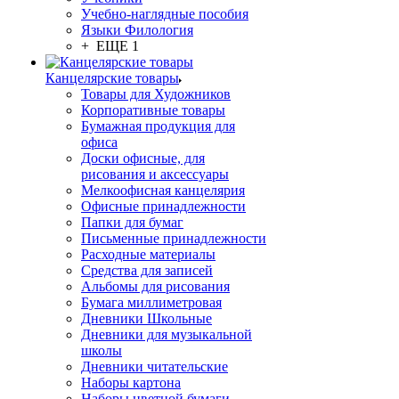
Учебно-наглядные пособия
Языки Филология
+ ЕЩЕ 1
Канцелярские товары
Товары для Художников
Корпоративные товары
Бумажная продукция для
офиса
Доски офисные, для
рисования и аксессуары
Мелкоофисная канцелярия
Офисные принадлежности
Папки для бумаг
Письменные принадлежности
Расходные материалы
Средства для записей
Альбомы для рисования
Бумага миллиметровая
Дневники Школьные
Дневники для музыкальной
школы
Дневники читательские
Наборы картона
Наборы цветной бумаги