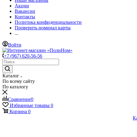
Наши магазины
Акции
Вакансии
Контакты
Политика конфиденциальности
Проверить номинал карты
...
Войти
+7 (967) 620-56-56
Каталог
По всему сайту
По каталогу
Сравнение
0
Избранные товары
0
Корзина
0
К