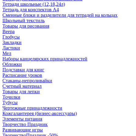
Тетради школьные (12,18,24л)
Тетрадь для конспектов А4
Сменные блоки и разделители для тетрадей на кольцах
Школьный текстиль
Товары для рисования
Веера
Глобусы
Закладки
Ластики
Мел
Наборы канцелярских принадлежностей
Обложки
Подставки для книг
Расписание уроков
Стаканы-непроливайки
Счетный материал
Товары для лепки
Точилки
Тубусы
Чертежные принадлежности
Кожгалантерея (бизнес-аксессуары)
Элементы питания
Творчество Праздник
Развивающие игры
ТворчествоПраздник -50%