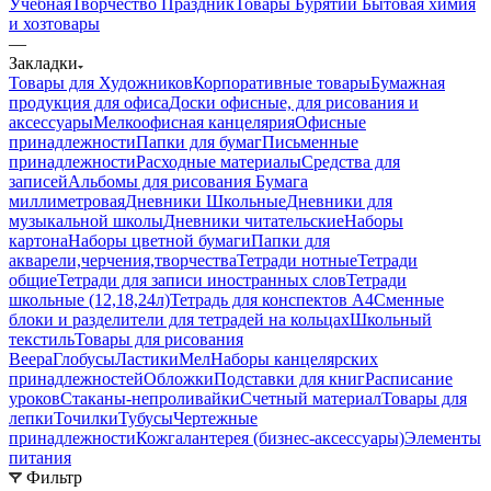
Учебная
Творчество Праздник
Товары Бурятии
Бытовая химия
и хозтовары
—
Закладки
Товары для Художников
Корпоративные товары
Бумажная
продукция для офиса
Доски офисные, для рисования и
аксессуары
Мелкоофисная канцелярия
Офисные
принадлежности
Папки для бумаг
Письменные
принадлежности
Расходные материалы
Средства для
записей
Альбомы для рисования
Бумага
миллиметровая
Дневники Школьные
Дневники для
музыкальной школы
Дневники читательские
Наборы
картона
Наборы цветной бумаги
Папки для
акварели,черчения,творчества
Тетради нотные
Тетради
общие
Тетради для записи иностранных слов
Тетради
школьные (12,18,24л)
Тетрадь для конспектов А4
Сменные
блоки и разделители для тетрадей на кольцах
Школьный
текстиль
Товары для рисования
Веера
Глобусы
Ластики
Мел
Наборы канцелярских
принадлежностей
Обложки
Подставки для книг
Расписание
уроков
Стаканы-непроливайки
Счетный материал
Товары для
лепки
Точилки
Тубусы
Чертежные
принадлежности
Кожгалантерея (бизнес-аксессуары)
Элементы
питания
Фильтр