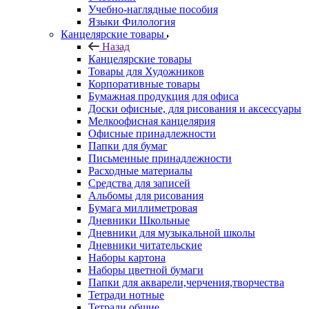
Учебно-наглядные пособия
Языки Филология
Канцелярские товары
Назад
Канцелярские товары
Товары для Художников
Корпоративные товары
Бумажная продукция для офиса
Доски офисные, для рисования и аксессуары
Мелкоофисная канцелярия
Офисные принадлежности
Папки для бумаг
Письменные принадлежности
Расходные материалы
Средства для записей
Альбомы для рисования
Бумага миллиметровая
Дневники Школьные
Дневники для музыкальной школы
Дневники читательские
Наборы картона
Наборы цветной бумаги
Папки для акварели,черчения,творчества
Тетради нотные
Тетради общие