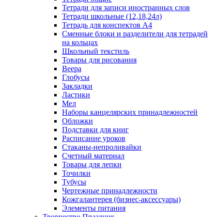
Тетради для записи иностранных слов
Тетради школьные (12,18,24л)
Тетрадь для конспектов А4
Сменные блоки и разделители для тетрадей
на кольцах
Школьный текстиль
Товары для рисования
Веера
Глобусы
Закладки
Ластики
Мел
Наборы канцелярских принадлежностей
Обложки
Подставки для книг
Расписание уроков
Стаканы-непроливайки
Счетный материал
Товары для лепки
Точилки
Тубусы
Чертежные принадлежности
Кожгалантерея (бизнес-аксессуары)
Элементы питания
Творчество Праздник