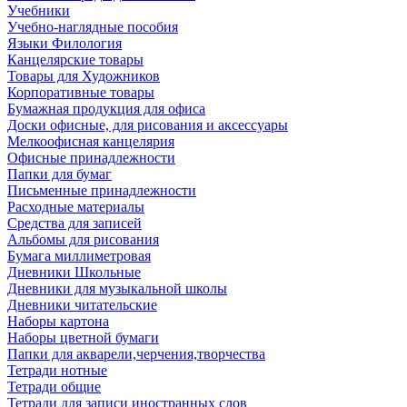
Учебники
Учебно-наглядные пособия
Языки Филология
Канцелярские товары
Товары для Художников
Корпоративные товары
Бумажная продукция для офиса
Доски офисные, для рисования и аксессуары
Мелкоофисная канцелярия
Офисные принадлежности
Папки для бумаг
Письменные принадлежности
Расходные материалы
Средства для записей
Альбомы для рисования
Бумага миллиметровая
Дневники Школьные
Дневники для музыкальной школы
Дневники читательские
Наборы картона
Наборы цветной бумаги
Папки для акварели,черчения,творчества
Тетради нотные
Тетради общие
Тетради для записи иностранных слов