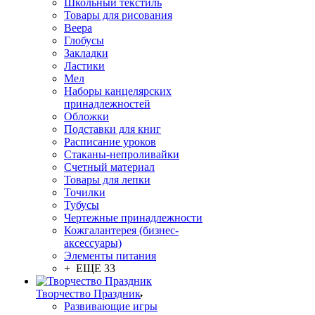
Школьный текстиль
Товары для рисования
Веера
Глобусы
Закладки
Ластики
Мел
Наборы канцелярских
принадлежностей
Обложки
Подставки для книг
Расписание уроков
Стаканы-непроливайки
Счетный материал
Товары для лепки
Точилки
Тубусы
Чертежные принадлежности
Кожгалантерея (бизнес-
аксессуары)
Элементы питания
+ ЕЩЕ 33
Творчество Праздник
Развивающие игры