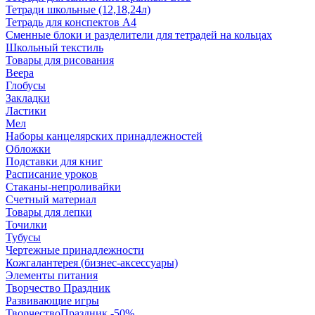
Тетради школьные (12,18,24л)
Тетрадь для конспектов А4
Сменные блоки и разделители для тетрадей на кольцах
Школьный текстиль
Товары для рисования
Веера
Глобусы
Закладки
Ластики
Мел
Наборы канцелярских принадлежностей
Обложки
Подставки для книг
Расписание уроков
Стаканы-непроливайки
Счетный материал
Товары для лепки
Точилки
Тубусы
Чертежные принадлежности
Кожгалантерея (бизнес-аксессуары)
Элементы питания
Творчество Праздник
Развивающие игры
ТворчествоПраздник -50%