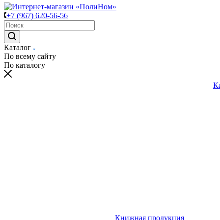
+7 (967) 620-56-56
Каталог
По всему сайту
По каталогу
К
Книжная продукция