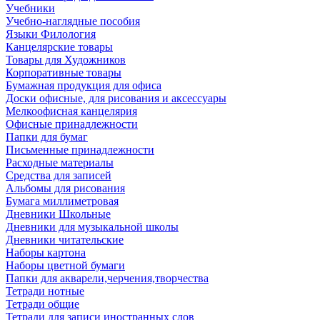
Учебники
Учебно-наглядные пособия
Языки Филология
Канцелярские товары
Товары для Художников
Корпоративные товары
Бумажная продукция для офиса
Доски офисные, для рисования и аксессуары
Мелкоофисная канцелярия
Офисные принадлежности
Папки для бумаг
Письменные принадлежности
Расходные материалы
Средства для записей
Альбомы для рисования
Бумага миллиметровая
Дневники Школьные
Дневники для музыкальной школы
Дневники читательские
Наборы картона
Наборы цветной бумаги
Папки для акварели,черчения,творчества
Тетради нотные
Тетради общие
Тетради для записи иностранных слов