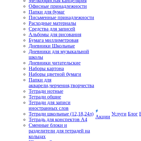
Мелкоофисная канцелярия
Офисные принадлежности
Папки для бумаг
Письменные принадлежности
Расходные материалы
Средства для записей
Альбомы для рисования
Бумага миллиметровая
Дневники Школьные
Дневники для музыкальной
школы
Дневники читательские
Наборы картона
Наборы цветной бумаги
Папки для
акварели,черчения,творчества
Тетради нотные
Тетради общие
Тетради для записи
иностранных слов
Тетради школьные (12,18,24л)
Услуги
Блог
Акции
Тетрадь для конспектов А4
Сменные блоки и
разделители для тетрадей на
кольцах