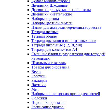
Бумага миллиметровая
Дневники Школьные
Дневники для музыкальной школы
Дневники читательские
Наборы картона
Наборы цветной бумаги
Папки для акварели,черчения,творчества
Тетради нотные
Тетради общие
Тетради для записи иностранных слов
Тетради школьные (12,18,24л)
Тетрадь для конспектов А4
Сменные блоки и разделители для тетрадей
на кольцах
Школьный текстиль
Товары для рисования
Веера
Глобусы
Закладки
Ластики
Мел
Наборы канцелярских принадлежностей
Обложки
Подставки для книг
Расписание уроков