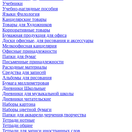
Учебники
Учебно-наглядные пособия
Языки Филология
Канцелярские товары
Товары для Художников
Корпоративные товары
Бумажная продукция для офиса
Доски офисные, для рисования и аксессуары
Мелкоофисная канцелярия
Офисные принадлежности
Папки для бумаг
Письменные принадлежности
Расходные материалы
Средства для записей
Альбомы для рисования
Бумага миллиметровая
Дневники Школьные
Дневники для музыкальной школы
Дневники читательские
Наборы картона
Наборы цветной бумаги
Папки для акварели,черчения,творчества
Тетради нотные
Тетради общие
Тетради для записи иностранных слов