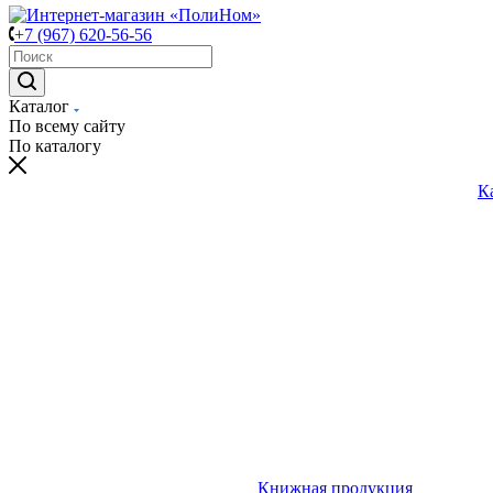
+7 (967) 620-56-56
Каталог
По всему сайту
По каталогу
К
Книжная продукция