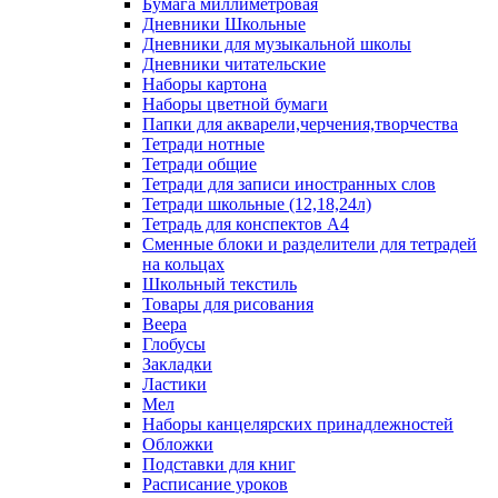
Бумага миллиметровая
Дневники Школьные
Дневники для музыкальной школы
Дневники читательские
Наборы картона
Наборы цветной бумаги
Папки для акварели,черчения,творчества
Тетради нотные
Тетради общие
Тетради для записи иностранных слов
Тетради школьные (12,18,24л)
Тетрадь для конспектов А4
Сменные блоки и разделители для тетрадей
на кольцах
Школьный текстиль
Товары для рисования
Веера
Глобусы
Закладки
Ластики
Мел
Наборы канцелярских принадлежностей
Обложки
Подставки для книг
Расписание уроков