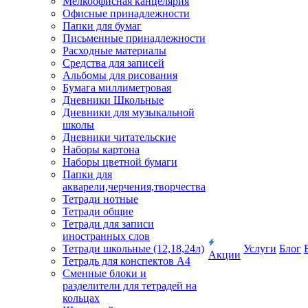
Мелкоофисная канцелярия
Офисные принадлежности
Папки для бумаг
Письменные принадлежности
Расходные материалы
Средства для записей
Альбомы для рисования
Бумага миллиметровая
Дневники Школьные
Дневники для музыкальной
школы
Дневники читательские
Наборы картона
Наборы цветной бумаги
Папки для
акварели,черчения,творчества
Тетради нотные
Тетради общие
Тетради для записи
иностранных слов
Тетради школьные (12,18,24л)
Услуги
Блог
Акции
Тетрадь для конспектов А4
Сменные блоки и
разделители для тетрадей на
кольцах