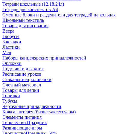
Тетради школьные (12,18,24л)
Тетрадь для конспектов А4
Сменные блоки и разделители для тетрадей на кольцах
Школьный текстиль
Товары для рисования
Веера
Глобусы
Закладки
Ластики
Мел
Наборы канцелярских принадлежностей
Обложки
Подставки для книг
Расписание уроков
Стаканы-непроливайки
Счетный материал
Товары для лепки
Точилки
Тубусы
Чертежные принадлежности
Кожгалантерея (бизнес-аксессуары)
Элементы питания
Творчество Праздник
Развивающие игры
ТворчествоПраздник -50%