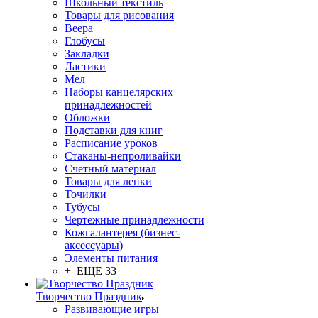
Школьный текстиль
Товары для рисования
Веера
Глобусы
Закладки
Ластики
Мел
Наборы канцелярских
принадлежностей
Обложки
Подставки для книг
Расписание уроков
Стаканы-непроливайки
Счетный материал
Товары для лепки
Точилки
Тубусы
Чертежные принадлежности
Кожгалантерея (бизнес-
аксессуары)
Элементы питания
+ ЕЩЕ 33
Творчество Праздник
Развивающие игры