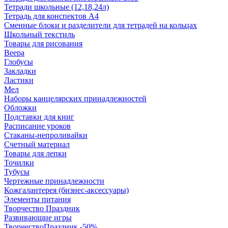
Тетради школьные (12,18,24л)
Тетрадь для конспектов А4
Сменные блоки и разделители для тетрадей на кольцах
Школьный текстиль
Товары для рисования
Веера
Глобусы
Закладки
Ластики
Мел
Наборы канцелярских принадлежностей
Обложки
Подставки для книг
Расписание уроков
Стаканы-непроливайки
Счетный материал
Товары для лепки
Точилки
Тубусы
Чертежные принадлежности
Кожгалантерея (бизнес-аксессуары)
Элементы питания
Творчество Праздник
Развивающие игры
ТворчествоПраздник -50%