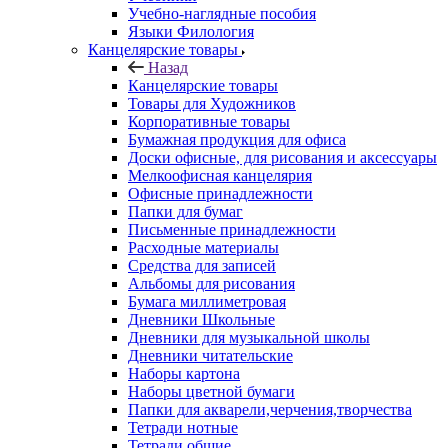
Учебно-наглядные пособия
Языки Филология
Канцелярские товары
Назад
Канцелярские товары
Товары для Художников
Корпоративные товары
Бумажная продукция для офиса
Доски офисные, для рисования и аксессуары
Мелкоофисная канцелярия
Офисные принадлежности
Папки для бумаг
Письменные принадлежности
Расходные материалы
Средства для записей
Альбомы для рисования
Бумага миллиметровая
Дневники Школьные
Дневники для музыкальной школы
Дневники читательские
Наборы картона
Наборы цветной бумаги
Папки для акварели,черчения,творчества
Тетради нотные
Тетради общие