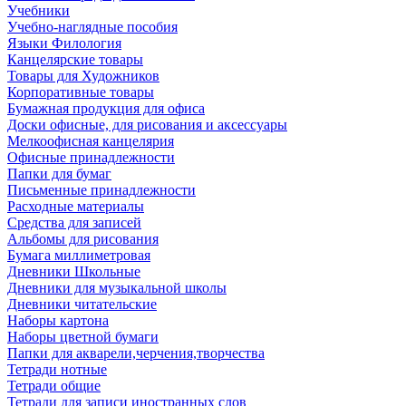
Учебники
Учебно-наглядные пособия
Языки Филология
Канцелярские товары
Товары для Художников
Корпоративные товары
Бумажная продукция для офиса
Доски офисные, для рисования и аксессуары
Мелкоофисная канцелярия
Офисные принадлежности
Папки для бумаг
Письменные принадлежности
Расходные материалы
Средства для записей
Альбомы для рисования
Бумага миллиметровая
Дневники Школьные
Дневники для музыкальной школы
Дневники читательские
Наборы картона
Наборы цветной бумаги
Папки для акварели,черчения,творчества
Тетради нотные
Тетради общие
Тетради для записи иностранных слов