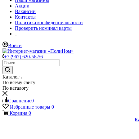
Наши магазины
Акции
Вакансии
Контакты
Политика конфиденциальности
Проверить номинал карты
...
Войти
+7 (967) 620-56-56
Каталог
По всему сайту
По каталогу
Сравнение
0
Избранные товары
0
Корзина
0
К