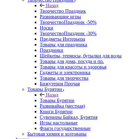
Назад
Творчество Праздник
Развивающие игры
ТворчествоПраздник -50%
Носки
ТворчествоПраздник -30%
Предметы Интерьера
Товары для праздника
Праздники
Шейкеры, термосы, бутылки для воды
Товары для дома, посуда и пр.
Товары для красоты и здоровья
Гаджеты и электроника
Товары для творчества
Бижутерия Прочая
Товары Бурятии
Назад
Товары Бурятии
Развивайка (местная)
Книги Бурятии
Сувениры Байкал, Бурятия
Игры настольные
Флаги государственные
Бытовая химия и хозтовары