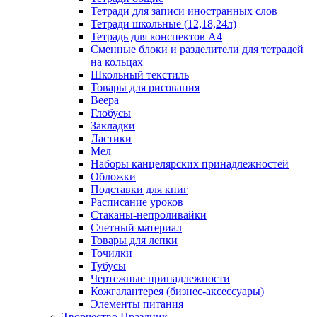
Тетради для записи иностранных слов
Тетради школьные (12,18,24л)
Тетрадь для конспектов А4
Сменные блоки и разделители для тетрадей
на кольцах
Школьный текстиль
Товары для рисования
Веера
Глобусы
Закладки
Ластики
Мел
Наборы канцелярских принадлежностей
Обложки
Подставки для книг
Расписание уроков
Стаканы-непроливайки
Счетный материал
Товары для лепки
Точилки
Тубусы
Чертежные принадлежности
Кожгалантерея (бизнес-аксессуары)
Элементы питания
Творчество Праздник