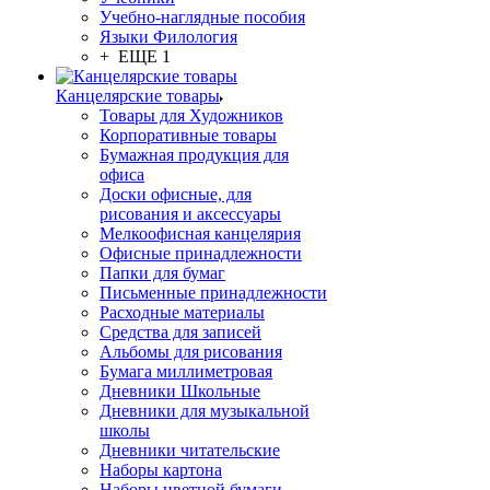
Учебно-наглядные пособия
Языки Филология
+ ЕЩЕ 1
Канцелярские товары
Товары для Художников
Корпоративные товары
Бумажная продукция для
офиса
Доски офисные, для
рисования и аксессуары
Мелкоофисная канцелярия
Офисные принадлежности
Папки для бумаг
Письменные принадлежности
Расходные материалы
Средства для записей
Альбомы для рисования
Бумага миллиметровая
Дневники Школьные
Дневники для музыкальной
школы
Дневники читательские
Наборы картона
Наборы цветной бумаги