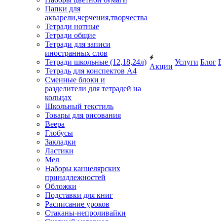
Папки для
акварели,черчения,творчества
Тетради нотные
Тетради общие
Тетради для записи
иностранных слов
Тетради школьные (12,18,24л)
Услуги
Блог
Акции
Тетрадь для конспектов А4
Сменные блоки и
разделители для тетрадей на
кольцах
Школьный текстиль
Товары для рисования
Веера
Глобусы
Закладки
Ластики
Мел
Наборы канцелярских
принадлежностей
Обложки
Подставки для книг
Расписание уроков
Стаканы-непроливайки