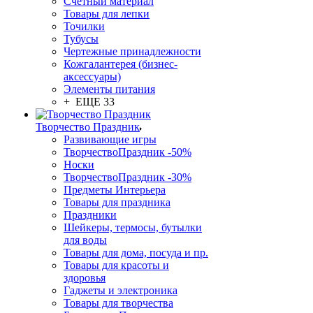
Счетный материал
Товары для лепки
Точилки
Тубусы
Чертежные принадлежности
Кожгалантерея (бизнес-
аксессуары)
Элементы питания
+ ЕЩЕ 33
Творчество Праздник
Развивающие игры
ТворчествоПраздник -50%
Носки
ТворчествоПраздник -30%
Предметы Интерьера
Товары для праздника
Праздники
Шейкеры, термосы, бутылки
для воды
Товары для дома, посуда и пр.
Товары для красоты и
здоровья
Гаджеты и электроника
Товары для творчества