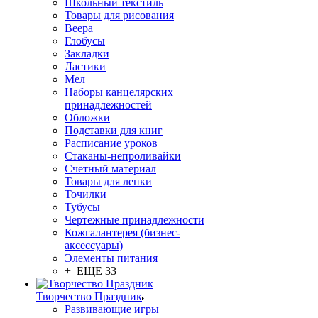
Школьный текстиль
Товары для рисования
Веера
Глобусы
Закладки
Ластики
Мел
Наборы канцелярских
принадлежностей
Обложки
Подставки для книг
Расписание уроков
Стаканы-непроливайки
Счетный материал
Товары для лепки
Точилки
Тубусы
Чертежные принадлежности
Кожгалантерея (бизнес-
аксессуары)
Элементы питания
+ ЕЩЕ 33
Творчество Праздник
Развивающие игры