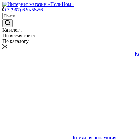
+7 (967) 620-56-56
Каталог
По всему сайту
По каталогу
К
Книжная продукция