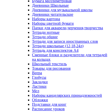
Бумага миллиметровая
Дневники Школьные
Дневники для музыкальной школы
Дневники читательские
Наборы картона
Наборы цветной бумаги
Папки для акварели,черчения,творчества
Тетради нотные
Тетради общие
Тетради для записи иностранных слов
Тетради школьные (12,18,24л)
Тетрадь для конспектов А4
Сменные блоки и разделители для тетрадей
на кольцах
Школьный текстиль
Товары для рисования
Веера
Глобусы
Закладки
Ластики
Мел
Наборы канцелярских принадлежностей
Обложки
Подставки для книг
Расписание уроков