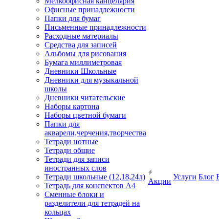
Мелкоофисная канцелярия
Офисные принадлежности
Папки для бумаг
Письменные принадлежности
Расходные материалы
Средства для записей
Альбомы для рисования
Бумага миллиметровая
Дневники Школьные
Дневники для музыкальной
школы
Дневники читательские
Наборы картона
Наборы цветной бумаги
Папки для
акварели,черчения,творчества
Тетради нотные
Тетради общие
Тетради для записи
иностранных слов
Тетради школьные (12,18,24л)
Услуги
Блог
Акции
Тетрадь для конспектов А4
Сменные блоки и
разделители для тетрадей на
кольцах