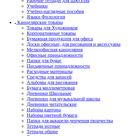
Рабочие тетради для ШКОЛЫ
Учебники
Учебно-наглядные пособия
Языки Филология
Канцелярские товары
Товары для Художников
Корпоративные товары
Бумажная продукция для офиса
Доски офисные, для рисования и аксессуары
Мелкоофисная канцелярия
Офисные принадлежности
Папки для бумаг
Письменные принадлежности
Расходные материалы
Средства для записей
Альбомы для рисования
Бумага миллиметровая
Дневники Школьные
Дневники для музыкальной школы
Дневники читательские
Наборы картона
Наборы цветной бумаги
Папки для акварели,черчения,творчества
Тетради нотные
Тетради общие