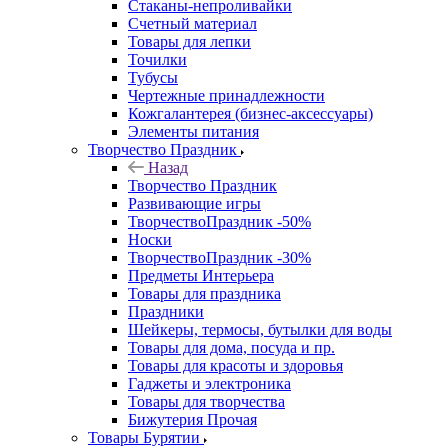
Стаканы-непроливайки
Счетный материал
Товары для лепки
Точилки
Тубусы
Чертежные принадлежности
Кожгалантерея (бизнес-аксессуары)
Элементы питания
Творчество Праздник
Назад
Творчество Праздник
Развивающие игры
ТворчествоПраздник -50%
Носки
ТворчествоПраздник -30%
Предметы Интерьера
Товары для праздника
Праздники
Шейкеры, термосы, бутылки для воды
Товары для дома, посуда и пр.
Товары для красоты и здоровья
Гаджеты и электроника
Товары для творчества
Бижутерия Прочая
Товары Бурятии