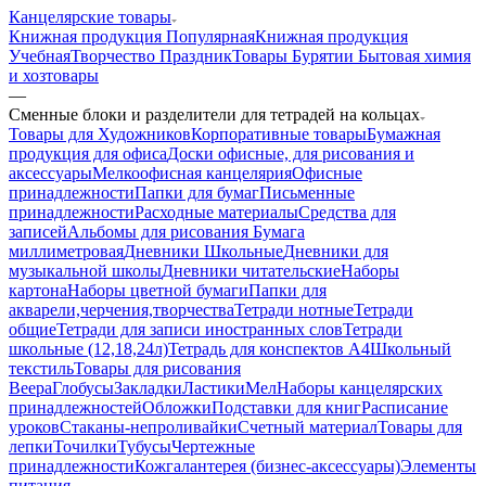
Канцелярские товары
Книжная продукция Популярная
Книжная продукция
Учебная
Творчество Праздник
Товары Бурятии
Бытовая химия
и хозтовары
—
Сменные блоки и разделители для тетрадей на кольцах
Товары для Художников
Корпоративные товары
Бумажная
продукция для офиса
Доски офисные, для рисования и
аксессуары
Мелкоофисная канцелярия
Офисные
принадлежности
Папки для бумаг
Письменные
принадлежности
Расходные материалы
Средства для
записей
Альбомы для рисования
Бумага
миллиметровая
Дневники Школьные
Дневники для
музыкальной школы
Дневники читательские
Наборы
картона
Наборы цветной бумаги
Папки для
акварели,черчения,творчества
Тетради нотные
Тетради
общие
Тетради для записи иностранных слов
Тетради
школьные (12,18,24л)
Тетрадь для конспектов А4
Школьный
текстиль
Товары для рисования
Веера
Глобусы
Закладки
Ластики
Мел
Наборы канцелярских
принадлежностей
Обложки
Подставки для книг
Расписание
уроков
Стаканы-непроливайки
Счетный материал
Товары для
лепки
Точилки
Тубусы
Чертежные
принадлежности
Кожгалантерея (бизнес-аксессуары)
Элементы
питания