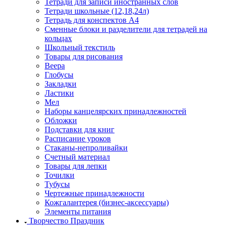
Тетради для записи иностранных слов
Тетради школьные (12,18,24л)
Тетрадь для конспектов А4
Сменные блоки и разделители для тетрадей на
кольцах
Школьный текстиль
Товары для рисования
Веера
Глобусы
Закладки
Ластики
Мел
Наборы канцелярских принадлежностей
Обложки
Подставки для книг
Расписание уроков
Стаканы-непроливайки
Счетный материал
Товары для лепки
Точилки
Тубусы
Чертежные принадлежности
Кожгалантерея (бизнес-аксессуары)
Элементы питания
Творчество Праздник