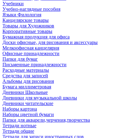
Учебники
Учебно-наглядные пособия
Языки Филология
Канцелярские товары
Товары для Художников
Корпоративные товары
Бумажная продукция для офиса
Доски офисные, для рисования и аксессуары
Мелкоофисная канцелярия
Офисные принадлежности
Папки для бумаг
Письменные принадлежности
Расходные материалы
Средства для записей
Альбомы для рисования
Бумага миллиметровая
Дневники Школьные
Дневники для музыкальной школы
Дневники читательские
Наборы картона
Наборы цветной бумаги
Папки для акварели,черчения,творчества
Тетради нотные
Тетради общие
Тетради для записи иностранных слов