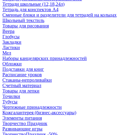
Тетради школьные (12,18,24л)
Тетрадь для конспектов А4
Сменные блоки и разделители для тетрадей на кольцах
Школьный текстиль
Товары для рисования
Веера
Глобусы
Закладки
Ластики
Мел
Наборы канцелярских принадлежностей
Обложки
Подставки для книг
Расписание уроков
Стаканы-непроливайки
Счетный материал
Товары для лепки
Точилки
Тубусы
Чертежные принадлежности
Кожгалантерея (бизнес-аксессуары)
Элементы питания
Творчество Праздник
Развивающие игры
ТворчествоПраздник -50%