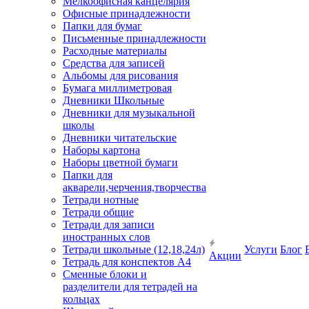
Мелкоофисная канцелярия
Офисные принадлежности
Папки для бумаг
Письменные принадлежности
Расходные материалы
Средства для записей
Альбомы для рисования
Бумага миллиметровая
Дневники Школьные
Дневники для музыкальной
школы
Дневники читательские
Наборы картона
Наборы цветной бумаги
Папки для
акварели,черчения,творчества
Тетради нотные
Тетради общие
Тетради для записи
иностранных слов
Тетради школьные (12,18,24л)
Услуги
Блог
Акции
Тетрадь для конспектов А4
Сменные блоки и
разделители для тетрадей на
кольцах