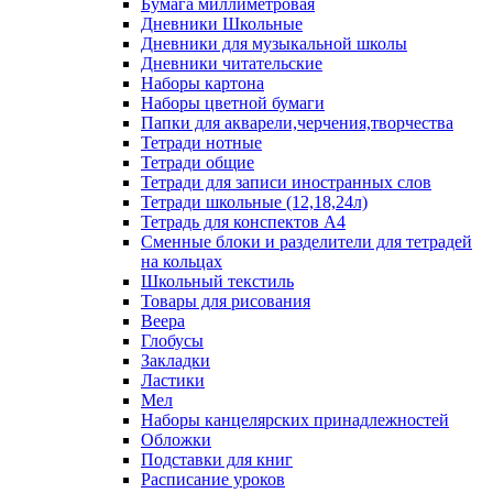
Бумага миллиметровая
Дневники Школьные
Дневники для музыкальной школы
Дневники читательские
Наборы картона
Наборы цветной бумаги
Папки для акварели,черчения,творчества
Тетради нотные
Тетради общие
Тетради для записи иностранных слов
Тетради школьные (12,18,24л)
Тетрадь для конспектов А4
Сменные блоки и разделители для тетрадей
на кольцах
Школьный текстиль
Товары для рисования
Веера
Глобусы
Закладки
Ластики
Мел
Наборы канцелярских принадлежностей
Обложки
Подставки для книг
Расписание уроков