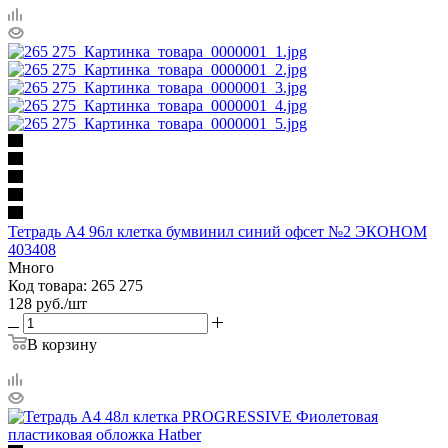
Тетрадь А4 96л клетка бумвинил синий офсет №2 ЭКОНОМ
403408
Много
Код товара: 265 275
128
руб.
/шт
В корзину