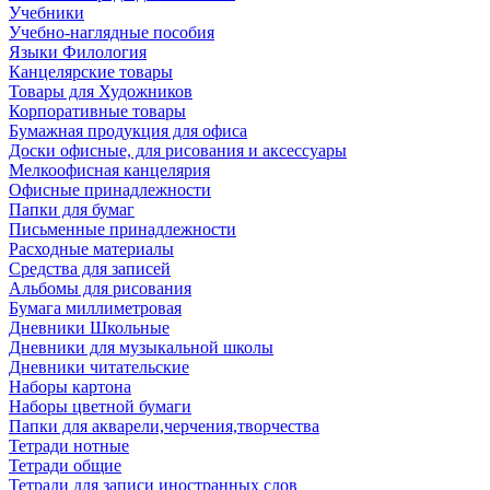
Учебники
Учебно-наглядные пособия
Языки Филология
Канцелярские товары
Товары для Художников
Корпоративные товары
Бумажная продукция для офиса
Доски офисные, для рисования и аксессуары
Мелкоофисная канцелярия
Офисные принадлежности
Папки для бумаг
Письменные принадлежности
Расходные материалы
Средства для записей
Альбомы для рисования
Бумага миллиметровая
Дневники Школьные
Дневники для музыкальной школы
Дневники читательские
Наборы картона
Наборы цветной бумаги
Папки для акварели,черчения,творчества
Тетради нотные
Тетради общие
Тетради для записи иностранных слов