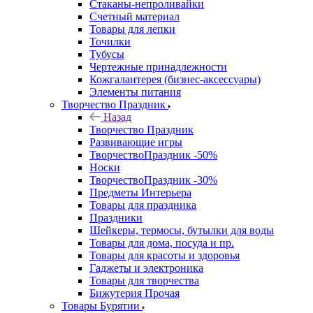
Стаканы-непроливайки
Счетный материал
Товары для лепки
Точилки
Тубусы
Чертежные принадлежности
Кожгалантерея (бизнес-аксессуары)
Элементы питания
Творчество Праздник
Назад
Творчество Праздник
Развивающие игры
ТворчествоПраздник -50%
Носки
ТворчествоПраздник -30%
Предметы Интерьера
Товары для праздника
Праздники
Шейкеры, термосы, бутылки для воды
Товары для дома, посуда и пр.
Товары для красоты и здоровья
Гаджеты и электроника
Товары для творчества
Бижутерия Прочая
Товары Бурятии