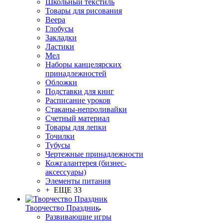
Школьный текстиль
Товары для рисования
Веера
Глобусы
Закладки
Ластики
Мел
Наборы канцелярских
принадлежностей
Обложки
Подставки для книг
Расписание уроков
Стаканы-непроливайки
Счетный материал
Товары для лепки
Точилки
Тубусы
Чертежные принадлежности
Кожгалантерея (бизнес-
аксессуары)
Элементы питания
+ ЕЩЕ 33
Творчество Праздник
Развивающие игры