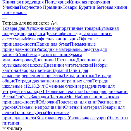
Книжная продукция Популярная
Книжная продукция
Учебная
Творчество Праздник
Товары Бурятии
Бытовая химия
и хозтовары
—
Тетрадь для конспектов А4
Товары для Художников
Корпоративные товары
Бумажная
продукция для офиса
Доски офисные, для рисования и
аксессуары
Мелкоофисная канцелярия
Офисные
принадлежности
Папки для бумаг
Письменные
принадлежности
Расходные материалы
Средства для
записей
Альбомы для рисования
Бумага
миллиметровая
Дневники Школьные
Дневники для
музыкальной школы
Дневники читательские
Наборы
картона
Наборы цветной бумаги
Папки для
акварели,черчения,творчества
Тетради нотные
Тетради
общие
Тетради для записи иностранных слов
Тетради
школьные (12,18,24л)
Сменные блоки и разделители для
тетрадей на кольцах
Школьный текстиль
Товары для рисования
Веера
Глобусы
Закладки
Ластики
Мел
Наборы канцелярских
принадлежностей
Обложки
Подставки для книг
Расписание
уроков
Стаканы-непроливайки
Счетный материал
Товары для
лепки
Точилки
Тубусы
Чертежные
принадлежности
Кожгалантерея (бизнес-аксессуары)
Элементы
питания
Фильтр