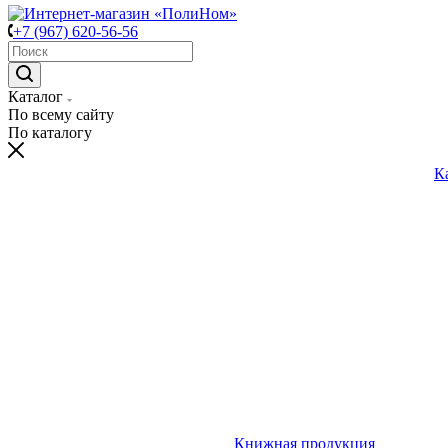
+7 (967) 620-56-56
Каталог
По всему сайту
По каталогу
К
Книжная продукция