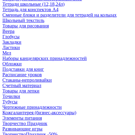
Тетради школьные (12,18,24л)
Тетрадь для конспектов А4
Сменные блоки и разделители для тетрадей на кольцах
Школьный текстиль
Товары для рисования
Веера
Глобусы
Закладки
Ластики
Мел
Наборы канцелярских принадлежностей
Обложки
Подставки для книг
Расписание уроков
Стаканы-непроливайки
Счетный материал
Товары для лепки
Точилки
Тубусы
Чертежные принадлежности
Кожгалантерея (бизнес-аксессуары)
Элементы питания
Творчество Праздник
Развивающие игры
ТворчествоПраздник -50%