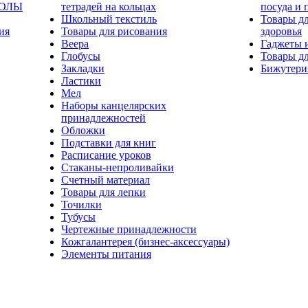
КОЛЫ
тетрадей на кольцах
посуда и 
Школьный текстиль
Товары дл
ия
Товары для рисования
здоровья
Веера
Гаджеты 
Глобусы
Товары дл
Закладки
Бижутери
Ластики
Мел
Наборы канцелярских
принадлежностей
Обложки
Подставки для книг
Расписание уроков
Стаканы-непроливайки
Счетный материал
Товары для лепки
Точилки
Тубусы
Чертежные принадлежности
Кожгалантерея (бизнес-аксессуары)
Элементы питания