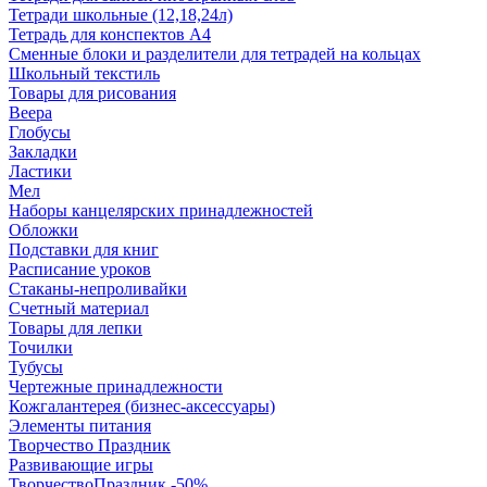
Тетради школьные (12,18,24л)
Тетрадь для конспектов А4
Сменные блоки и разделители для тетрадей на кольцах
Школьный текстиль
Товары для рисования
Веера
Глобусы
Закладки
Ластики
Мел
Наборы канцелярских принадлежностей
Обложки
Подставки для книг
Расписание уроков
Стаканы-непроливайки
Счетный материал
Товары для лепки
Точилки
Тубусы
Чертежные принадлежности
Кожгалантерея (бизнес-аксессуары)
Элементы питания
Творчество Праздник
Развивающие игры
ТворчествоПраздник -50%