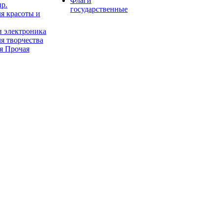
Флаги
пр.
государственные
я красоты и
и электроника
я творчества
я Прочая