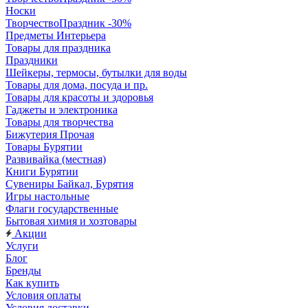
Носки
ТворчествоПраздник -30%
Предметы Интерьера
Товары для праздника
Праздники
Шейкеры, термосы, бутылки для воды
Товары для дома, посуда и пр.
Товары для красоты и здоровья
Гаджеты и электроника
Товары для творчества
Бижутерия Прочая
Товары Бурятии
Развивайка (местная)
Книги Бурятии
Сувениры Байкал, Бурятия
Игры настольные
Флаги государственные
Бытовая химия и хозтовары
Акции
Услуги
Блог
Бренды
Как купить
Условия оплаты
Условия доставки