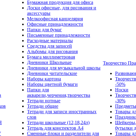
Бумажная продукция для офиса
Доски офисные, для рисования и
аксессуары
Мелкоофисная канцелярия
Офисные принадлежности
Папки для бумаг
Письменные принадлежности
Расходные материалы
Средства для записей
Альбомы для рисования
Бумага миллиметровая
Дневники Школьные
Творчество Пр
Дневники для музыкальной школы
Дневники читательские
Развиваю
Наборы картона
Творчест
Наборы цветной бумаги
-50%
Папки для
Носки
в
акварели,черчения,творчества
Творчест
Тетради нотные
-30%
ков
Тетради общие
Предметы
Тетради для записи иностранных
Товары дл
слов
Праздник
Я
Тетради школьные (12,18,24л)
Шейкеры,
Тетрадь для конспектов А4
бутылки 
У
Сменные блоки и разделители для
Товары дл