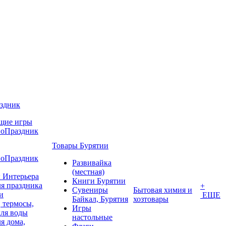
аздник
щие игры
воПраздник
Товары Бурятии
воПраздник
Развивайка
(местная)
 Интерьера
Книги Бурятии
я праздника
+
Сувениры
Бытовая химия и
и
ЕЩЕ
Байкал, Бурятия
хозтовары
 термосы,
Игры
для воды
настольные
я дома,