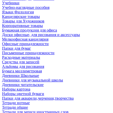
Учебники
Учебно-наглядные пособия
Языки Филология
Канцелярские товары
Товары для Художников
Корпоративные товары
Бумажная продукция для офиса
Доски офисные, для рисования и аксессуары
Мелкоофисная канцелярия
Офисные принадлежности
Папки для бумаг
Письменные принадлежности
Расходные материалы
Средства для записей
Альбомы для рисования
Бумага миллиметровая
Дневники Школьные
Дневники для музыкальной школы
Дневники читательские
Наборы картона
Наборы цветной бумаги
Папки для акварели,черчения,творчества
Тетради нотные
Тетради общие
Тетради для записи иностранных слов