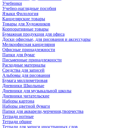
Учебники
Учебно-наглядные пособия
Языки Филология
Канцелярские товары
Товары для Художников
Корпоративные товары
Бумажная продукция для офиса
Доски офисные, для рисования и аксессуары
Мелкоофисная канцелярия
Офисные принадлежности
Папки для бумаг
Письменные принадлежности
Расходные материалы
Средства для записей
Альбомы для рисования
Бумага миллиметровая
Дневники Школьные
Дневники для музыкальной школы
Дневники читательские
Наборы картона
Наборы цветной бумаги
Папки для акварели,черчения,творчества
Тетради нотные
Тетради общие
Тетради для записи иностранных слов