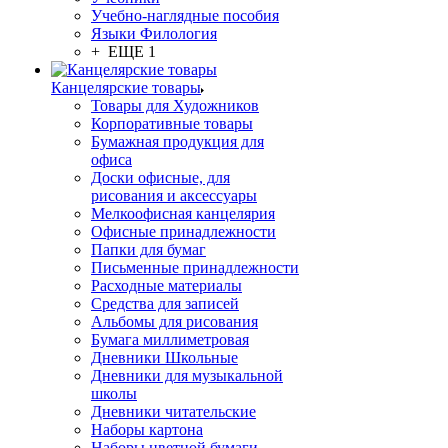
Учебно-наглядные пособия
Языки Филология
+ ЕЩЕ 1
Канцелярские товары
Товары для Художников
Корпоративные товары
Бумажная продукция для
офиса
Доски офисные, для
рисования и аксессуары
Мелкоофисная канцелярия
Офисные принадлежности
Папки для бумаг
Письменные принадлежности
Расходные материалы
Средства для записей
Альбомы для рисования
Бумага миллиметровая
Дневники Школьные
Дневники для музыкальной
школы
Дневники читательские
Наборы картона
Наборы цветной бумаги