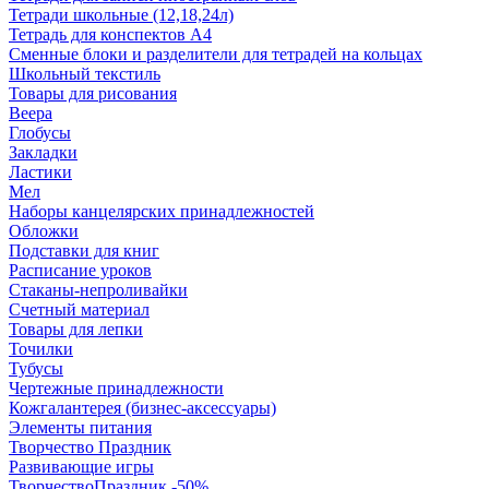
Тетради школьные (12,18,24л)
Тетрадь для конспектов А4
Сменные блоки и разделители для тетрадей на кольцах
Школьный текстиль
Товары для рисования
Веера
Глобусы
Закладки
Ластики
Мел
Наборы канцелярских принадлежностей
Обложки
Подставки для книг
Расписание уроков
Стаканы-непроливайки
Счетный материал
Товары для лепки
Точилки
Тубусы
Чертежные принадлежности
Кожгалантерея (бизнес-аксессуары)
Элементы питания
Творчество Праздник
Развивающие игры
ТворчествоПраздник -50%