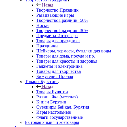
Назад
Творчество Праздник
Развивающие игры
ТворчествоПраздник -50%
Носки
ТворчествоПраздник -30%
Предметы Интерьера
Товары для праздника
Праздники
Шейкеры, термосы, бутылки для воды
Товары для дома, посуда и пр.
Товары для красоты и здоровья
Гаджеты и электроника
Товары для творчества
Бижутерия Прочая
Товары Бурятии
Назад
Товары Бурятии
Развивайка (местная)
Книги Бурятии
Сувениры Байкал, Бурятия
Игры настольные
Флаги государственные
Бытовая химия и хозтовары