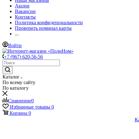
Наши магазины
Акции
Вакансии
Контакты
Политика конфиденциальности
Проверить номинал карты
...
Войти
+7 (967) 620-56-56
Каталог
По всему сайту
По каталогу
Сравнение
0
Избранные товары
0
Корзина
0
К