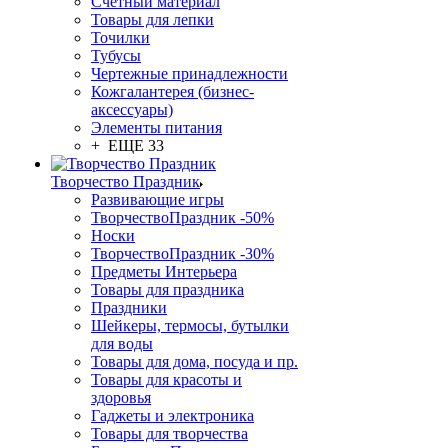
Счетный материал
Товары для лепки
Точилки
Тубусы
Чертежные принадлежности
Кожгалантерея (бизнес-
аксессуары)
Элементы питания
+ ЕЩЕ 33
Творчество Праздник
Развивающие игры
ТворчествоПраздник -50%
Носки
ТворчествоПраздник -30%
Предметы Интерьера
Товары для праздника
Праздники
Шейкеры, термосы, бутылки
для воды
Товары для дома, посуда и пр.
Товары для красоты и
здоровья
Гаджеты и электроника
Товары для творчества