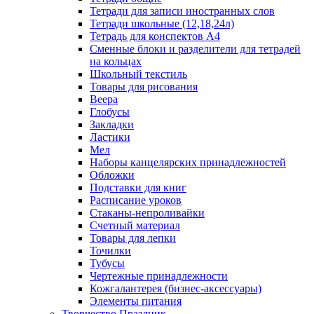
Тетради для записи иностранных слов
Тетради школьные (12,18,24л)
Тетрадь для конспектов А4
Сменные блоки и разделители для тетрадей
на кольцах
Школьный текстиль
Товары для рисования
Веера
Глобусы
Закладки
Ластики
Мел
Наборы канцелярских принадлежностей
Обложки
Подставки для книг
Расписание уроков
Стаканы-непроливайки
Счетный материал
Товары для лепки
Точилки
Тубусы
Чертежные принадлежности
Кожгалантерея (бизнес-аксессуары)
Элементы питания
Творчество Праздник