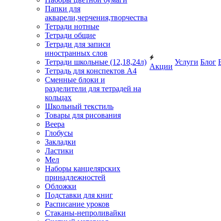
Папки для
акварели,черчения,творчества
Тетради нотные
Тетради общие
Тетради для записи
иностранных слов
Тетради школьные (12,18,24л)
Услуги
Блог
Акции
Тетрадь для конспектов А4
Сменные блоки и
разделители для тетрадей на
кольцах
Школьный текстиль
Товары для рисования
Веера
Глобусы
Закладки
Ластики
Мел
Наборы канцелярских
принадлежностей
Обложки
Подставки для книг
Расписание уроков
Стаканы-непроливайки