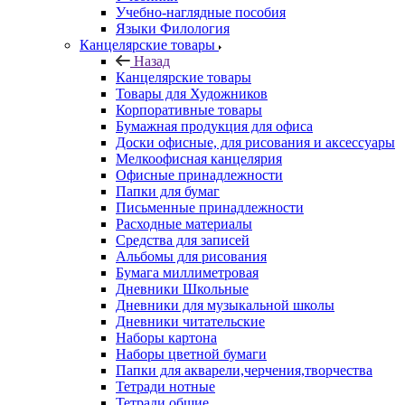
Учебно-наглядные пособия
Языки Филология
Канцелярские товары
Назад
Канцелярские товары
Товары для Художников
Корпоративные товары
Бумажная продукция для офиса
Доски офисные, для рисования и аксессуары
Мелкоофисная канцелярия
Офисные принадлежности
Папки для бумаг
Письменные принадлежности
Расходные материалы
Средства для записей
Альбомы для рисования
Бумага миллиметровая
Дневники Школьные
Дневники для музыкальной школы
Дневники читательские
Наборы картона
Наборы цветной бумаги
Папки для акварели,черчения,творчества
Тетради нотные
Тетради общие