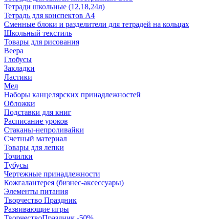
Тетради школьные (12,18,24л)
Тетрадь для конспектов А4
Сменные блоки и разделители для тетрадей на кольцах
Школьный текстиль
Товары для рисования
Веера
Глобусы
Закладки
Ластики
Мел
Наборы канцелярских принадлежностей
Обложки
Подставки для книг
Расписание уроков
Стаканы-непроливайки
Счетный материал
Товары для лепки
Точилки
Тубусы
Чертежные принадлежности
Кожгалантерея (бизнес-аксессуары)
Элементы питания
Творчество Праздник
Развивающие игры
ТворчествоПраздник -50%