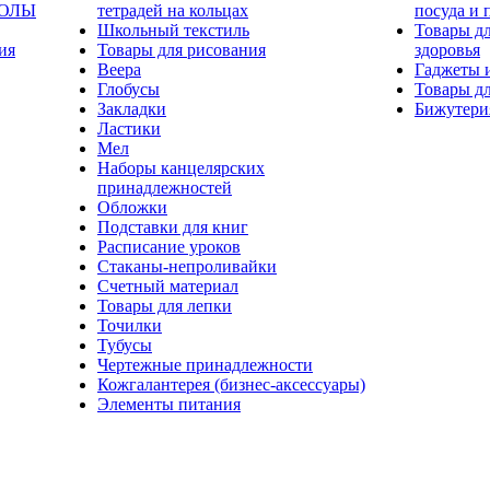
КОЛЫ
тетрадей на кольцах
посуда и 
Школьный текстиль
Товары дл
ия
Товары для рисования
здоровья
Веера
Гаджеты 
Глобусы
Товары дл
Закладки
Бижутери
Ластики
Мел
Наборы канцелярских
принадлежностей
Обложки
Подставки для книг
Расписание уроков
Стаканы-непроливайки
Счетный материал
Товары для лепки
Точилки
Тубусы
Чертежные принадлежности
Кожгалантерея (бизнес-аксессуары)
Элементы питания