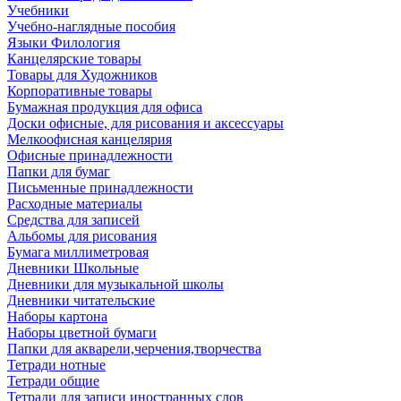
Учебники
Учебно-наглядные пособия
Языки Филология
Канцелярские товары
Товары для Художников
Корпоративные товары
Бумажная продукция для офиса
Доски офисные, для рисования и аксессуары
Мелкоофисная канцелярия
Офисные принадлежности
Папки для бумаг
Письменные принадлежности
Расходные материалы
Средства для записей
Альбомы для рисования
Бумага миллиметровая
Дневники Школьные
Дневники для музыкальной школы
Дневники читательские
Наборы картона
Наборы цветной бумаги
Папки для акварели,черчения,творчества
Тетради нотные
Тетради общие
Тетради для записи иностранных слов