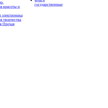
Флаги
пр.
государственные
я красоты и
и электроника
я творчества
я Прочая