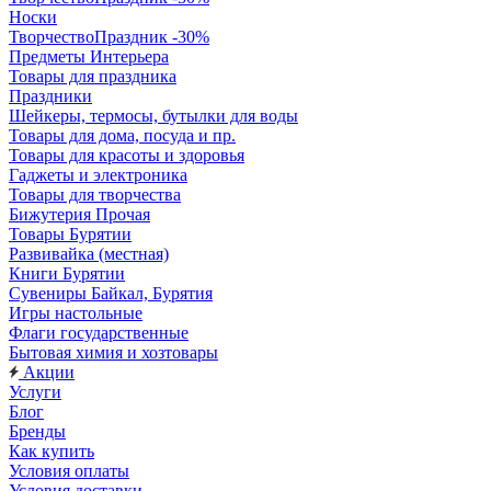
Носки
ТворчествоПраздник -30%
Предметы Интерьера
Товары для праздника
Праздники
Шейкеры, термосы, бутылки для воды
Товары для дома, посуда и пр.
Товары для красоты и здоровья
Гаджеты и электроника
Товары для творчества
Бижутерия Прочая
Товары Бурятии
Развивайка (местная)
Книги Бурятии
Сувениры Байкал, Бурятия
Игры настольные
Флаги государственные
Бытовая химия и хозтовары
Акции
Услуги
Блог
Бренды
Как купить
Условия оплаты
Условия доставки