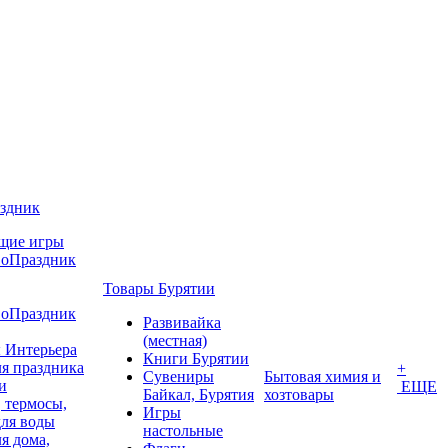
аздник
щие игры
воПраздник
Товары Бурятии
воПраздник
Развивайка
(местная)
 Интерьера
Книги Бурятии
я праздника
+
Сувениры
Бытовая химия и
и
ЕЩЕ
Байкал, Бурятия
хозтовары
 термосы,
Игры
для воды
настольные
я дома,