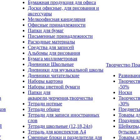
Бумажная продукция для офиса
Доски офисные, для рисования и
аксессуары
Мелкоофисная канцелярия
Офисные принадлежности
Папки для бумаг
Письменные принадлежности
Расходные материалы
Средства для записей
Альбомы для рисования
Бумага миллиметровая
Дневники Школьные
Творчество Пр
Дневники для музыкальной школы
Дневники читательские
Развиваю
Наборы картона
Творчест
Наборы цветной бумаги
-50%
Папки для
Носки
в
акварели,черчения,творчества
Творчест
Тетради нотные
-30%
ков
Тетради общие
Предметы
Тетради для записи иностранных
Товары дл
слов
Праздник
Я
Тетради школьные (12,18,24л)
Шейкеры,
Тетрадь для конспектов А4
бутылки 
У
Сменные блоки и разделители для
Товары дл