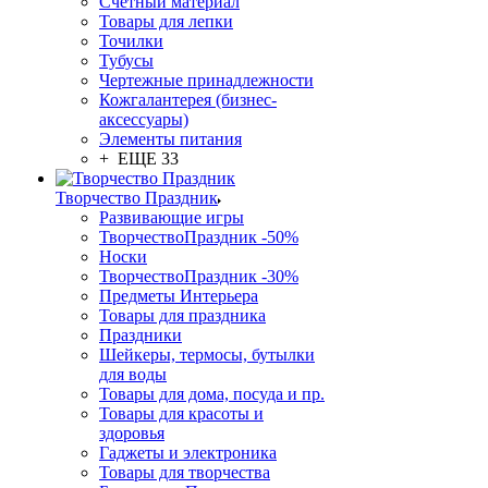
Счетный материал
Товары для лепки
Точилки
Тубусы
Чертежные принадлежности
Кожгалантерея (бизнес-
аксессуары)
Элементы питания
+ ЕЩЕ 33
Творчество Праздник
Развивающие игры
ТворчествоПраздник -50%
Носки
ТворчествоПраздник -30%
Предметы Интерьера
Товары для праздника
Праздники
Шейкеры, термосы, бутылки
для воды
Товары для дома, посуда и пр.
Товары для красоты и
здоровья
Гаджеты и электроника
Товары для творчества