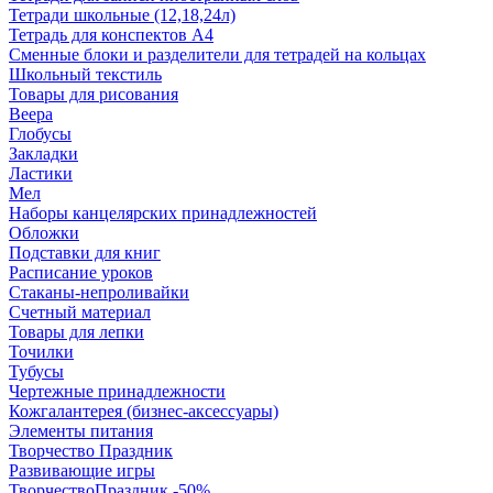
Тетради школьные (12,18,24л)
Тетрадь для конспектов А4
Сменные блоки и разделители для тетрадей на кольцах
Школьный текстиль
Товары для рисования
Веера
Глобусы
Закладки
Ластики
Мел
Наборы канцелярских принадлежностей
Обложки
Подставки для книг
Расписание уроков
Стаканы-непроливайки
Счетный материал
Товары для лепки
Точилки
Тубусы
Чертежные принадлежности
Кожгалантерея (бизнес-аксессуары)
Элементы питания
Творчество Праздник
Развивающие игры
ТворчествоПраздник -50%