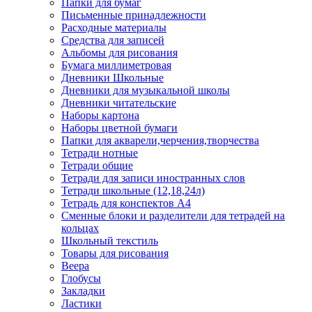
Папки для бумаг
Письменные принадлежности
Расходные материалы
Средства для записей
Альбомы для рисования
Бумага миллиметровая
Дневники Школьные
Дневники для музыкальной школы
Дневники читательские
Наборы картона
Наборы цветной бумаги
Папки для акварели,черчения,творчества
Тетради нотные
Тетради общие
Тетради для записи иностранных слов
Тетради школьные (12,18,24л)
Тетрадь для конспектов А4
Сменные блоки и разделители для тетрадей на
кольцах
Школьный текстиль
Товары для рисования
Веера
Глобусы
Закладки
Ластики