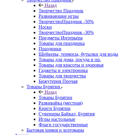
Назад
Творчество Праздник
Развивающие игры
ТворчествоПраздник -50%
Носки
ТворчествоПраздник -30%
Предметы Интерьера
Товары для праздника
Праздники
Шейкеры, термосы, бутылки для воды
Товары для дома, посуда и пр.
Товары для красоты и здоровья
Гаджеты и электроника
Товары для творчества
Бижутерия Прочая
Товары Бурятии
Назад
Товары Бурятии
Развивайка (местная)
Книги Бурятии
Сувениры Байкал, Бурятия
Игры настольные
Флаги государственные
Бытовая химия и хозтовары