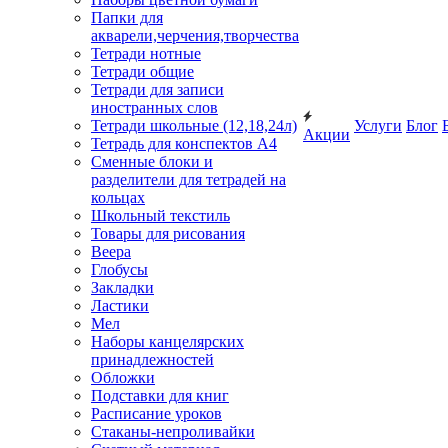
Папки для
акварели,черчения,творчества
Тетради нотные
Тетради общие
Тетради для записи
иностранных слов
Тетради школьные (12,18,24л)
Услуги
Блог
Акции
Тетрадь для конспектов А4
Сменные блоки и
разделители для тетрадей на
кольцах
Школьный текстиль
Товары для рисования
Веера
Глобусы
Закладки
Ластики
Мел
Наборы канцелярских
принадлежностей
Обложки
Подставки для книг
Расписание уроков
Стаканы-непроливайки