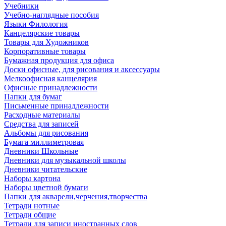
Учебники
Учебно-наглядные пособия
Языки Филология
Канцелярские товары
Товары для Художников
Корпоративные товары
Бумажная продукция для офиса
Доски офисные, для рисования и аксессуары
Мелкоофисная канцелярия
Офисные принадлежности
Папки для бумаг
Письменные принадлежности
Расходные материалы
Средства для записей
Альбомы для рисования
Бумага миллиметровая
Дневники Школьные
Дневники для музыкальной школы
Дневники читательские
Наборы картона
Наборы цветной бумаги
Папки для акварели,черчения,творчества
Тетради нотные
Тетради общие
Тетради для записи иностранных слов