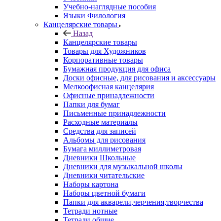
Учебно-наглядные пособия
Языки Филология
Канцелярские товары
Назад
Канцелярские товары
Товары для Художников
Корпоративные товары
Бумажная продукция для офиса
Доски офисные, для рисования и аксессуары
Мелкоофисная канцелярия
Офисные принадлежности
Папки для бумаг
Письменные принадлежности
Расходные материалы
Средства для записей
Альбомы для рисования
Бумага миллиметровая
Дневники Школьные
Дневники для музыкальной школы
Дневники читательские
Наборы картона
Наборы цветной бумаги
Папки для акварели,черчения,творчества
Тетради нотные
Тетради общие