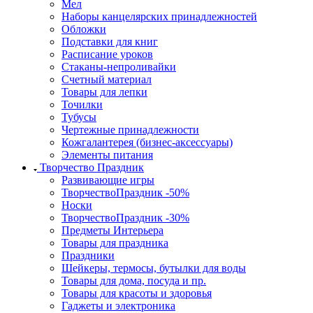
Мел
Наборы канцелярских принадлежностей
Обложки
Подставки для книг
Расписание уроков
Стаканы-непроливайки
Счетный материал
Товары для лепки
Точилки
Тубусы
Чертежные принадлежности
Кожгалантерея (бизнес-аксессуары)
Элементы питания
Творчество Праздник
Развивающие игры
ТворчествоПраздник -50%
Носки
ТворчествоПраздник -30%
Предметы Интерьера
Товары для праздника
Праздники
Шейкеры, термосы, бутылки для воды
Товары для дома, посуда и пр.
Товары для красоты и здоровья
Гаджеты и электроника