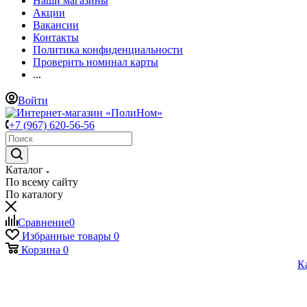
Наши магазины
Акции
Вакансии
Контакты
Политика конфиденциальности
Проверить номинал карты
...
Войти
+7 (967) 620-56-56
Каталог
По всему сайту
По каталогу
Сравнение
0
Избранные товары
0
Корзина
0
К