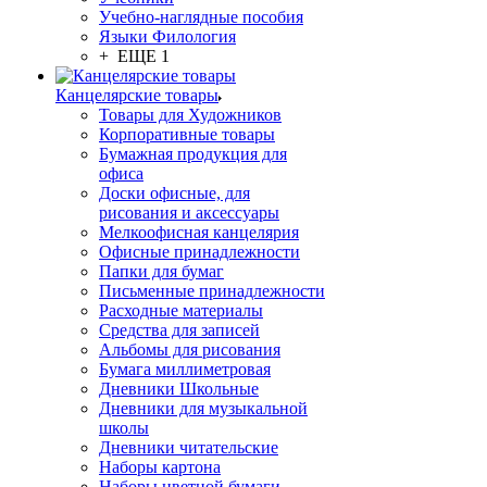
Учебно-наглядные пособия
Языки Филология
+ ЕЩЕ 1
Канцелярские товары
Товары для Художников
Корпоративные товары
Бумажная продукция для
офиса
Доски офисные, для
рисования и аксессуары
Мелкоофисная канцелярия
Офисные принадлежности
Папки для бумаг
Письменные принадлежности
Расходные материалы
Средства для записей
Альбомы для рисования
Бумага миллиметровая
Дневники Школьные
Дневники для музыкальной
школы
Дневники читательские
Наборы картона
Наборы цветной бумаги