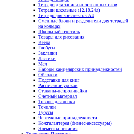
Тетради для записи иностранных слов
Тетради школьные (12,18,24л)
Тетрадь для конспектов А4
Сменные блоки и разделители для тетрадей
на кольцах
Школьный текстиль
Товары для рисования
Веера
Глобусы
Закладки
Ластики
Мел
Наборы канцелярских принадлежностей
Обложки
Подставки для книг
Расписание уроков
Стаканы-непроливайки
Счетный материал
Товары для лепки
Точилки
Тубусы
Чертежные принадлежности
Кожгалантерея (бизнес-аксессуары)
Элементы питания
Творчество Праздник