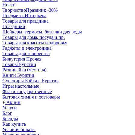
Носки
ТворчествоПраздник -30%
Предметы Интерьера
Товары для праздника
Праздники
Шейкеры, термосы, бутылки для воды
Товары для дома, посуда и пр.
Товары для красоты и здоровья
Гаджеты и электроника
Товары для творчества
Бижутерия Прочая
Товары Бурятии
Развивайка (местная)
Книги Бурятии
Сувениры Байкал, Бурятия
Игры настольные
Флаги государственные
Бытовая химия и хозтовары
Акции
Услуги
Блог
Бренды
Как купить
Условия оплаты
Условия доставки