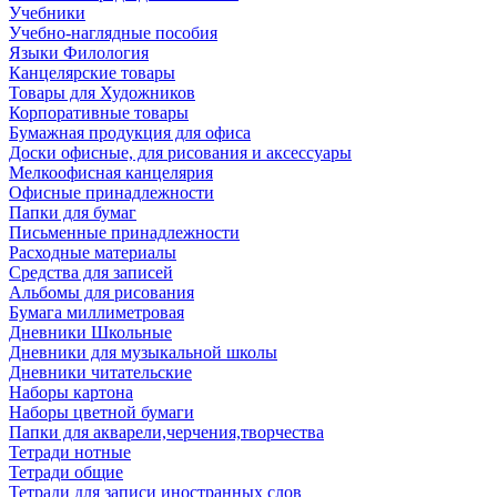
Учебники
Учебно-наглядные пособия
Языки Филология
Канцелярские товары
Товары для Художников
Корпоративные товары
Бумажная продукция для офиса
Доски офисные, для рисования и аксессуары
Мелкоофисная канцелярия
Офисные принадлежности
Папки для бумаг
Письменные принадлежности
Расходные материалы
Средства для записей
Альбомы для рисования
Бумага миллиметровая
Дневники Школьные
Дневники для музыкальной школы
Дневники читательские
Наборы картона
Наборы цветной бумаги
Папки для акварели,черчения,творчества
Тетради нотные
Тетради общие
Тетради для записи иностранных слов