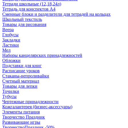
Тетради школьные (12,18,24л)
Тетрадь для конспектов А4
Сменные блоки и разделители для тетрадей на кольцах
Школьный текстиль
Товары для рисования
Веера
Глобусы
Закладки
Ластики
Мел
Наборы канцелярских принадлежностей
Обложки
Подставки для книг
Расписание уроков
Стаканы-непроливайки
Счетный материал
Товары для лепки
Точилки
Тубусы
Чертежные принадлежности
Кожгалантерея (бизнес-аксессуары)
Элементы питания
Творчество Праздник
Развивающие игры
ТворчествоПраздник -50%