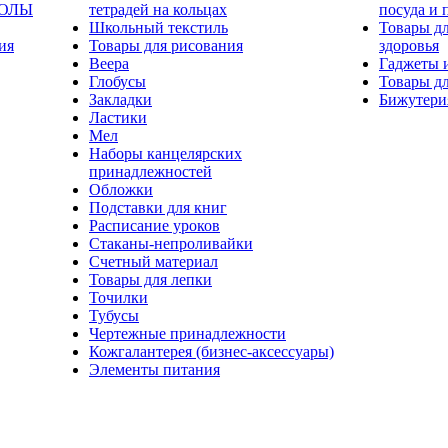
КОЛЫ
тетрадей на кольцах
посуда и 
Школьный текстиль
Товары дл
ия
Товары для рисования
здоровья
Веера
Гаджеты 
Глобусы
Товары дл
Закладки
Бижутери
Ластики
Мел
Наборы канцелярских
принадлежностей
Обложки
Подставки для книг
Расписание уроков
Стаканы-непроливайки
Счетный материал
Товары для лепки
Точилки
Тубусы
Чертежные принадлежности
Кожгалантерея (бизнес-аксессуары)
Элементы питания