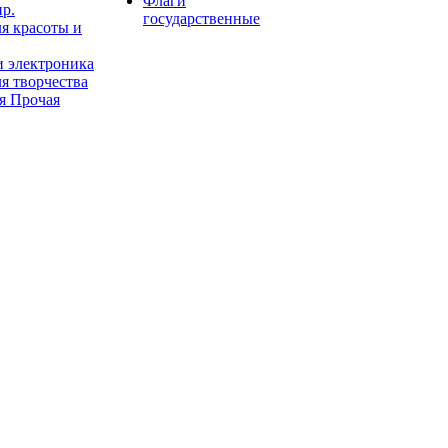
Флаги
пр.
государственные
я красоты и
и электроника
я творчества
я Прочая