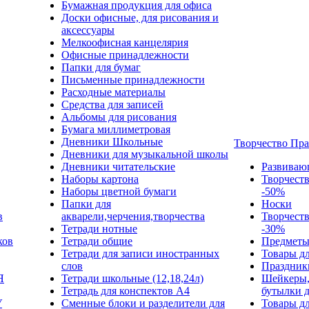
Бумажная продукция для офиса
Доски офисные, для рисования и
аксессуары
Мелкоофисная канцелярия
Офисные принадлежности
Папки для бумаг
Письменные принадлежности
Расходные материалы
Средства для записей
Альбомы для рисования
Бумага миллиметровая
Дневники Школьные
Творчество Пр
Дневники для музыкальной школы
Дневники читательские
Развиваю
Наборы картона
Творчест
Наборы цветной бумаги
-50%
Папки для
Носки
в
акварели,черчения,творчества
Творчест
Тетради нотные
-30%
ков
Тетради общие
Предметы
Тетради для записи иностранных
Товары дл
слов
Праздник
Я
Тетради школьные (12,18,24л)
Шейкеры,
Тетрадь для конспектов А4
бутылки 
У
Сменные блоки и разделители для
Товары дл