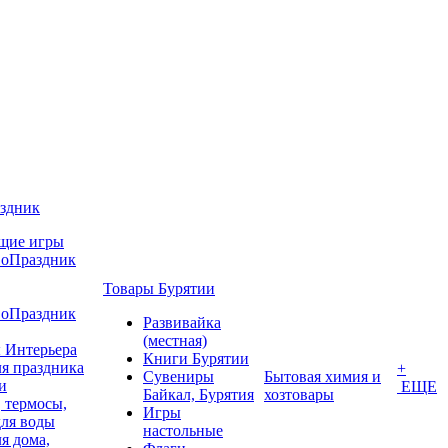
аздник
щие игры
воПраздник
Товары Бурятии
воПраздник
Развивайка
(местная)
 Интерьера
Книги Бурятии
я праздника
+
Сувениры
Бытовая химия и
и
ЕЩЕ
Байкал, Бурятия
хозтовары
 термосы,
Игры
для воды
настольные
я дома,