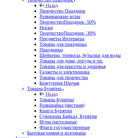
Назад
Творчество Праздник
Развивающие игры
ТворчествоПраздник -50%
Носки
ТворчествоПраздник -30%
Предметы Интерьера
Товары для праздника
Праздники
Шейкеры, термосы, бутылки для воды
Товары для дома, посуда и пр.
Товары для красоты и здоровья
Гаджеты и электроника
Товары для творчества
Бижутерия Прочая
Товары Бурятии
Назад
Товары Бурятии
Развивайка (местная)
Книги Бурятии
Сувениры Байкал, Бурятия
Игры настольные
Флаги государственные
Бытовая химия и хозтовары