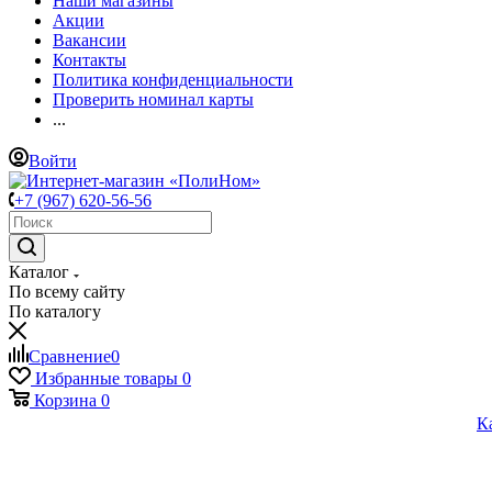
Наши магазины
Акции
Вакансии
Контакты
Политика конфиденциальности
Проверить номинал карты
...
Войти
+7 (967) 620-56-56
Каталог
По всему сайту
По каталогу
Сравнение
0
Избранные товары
0
Корзина
0
К