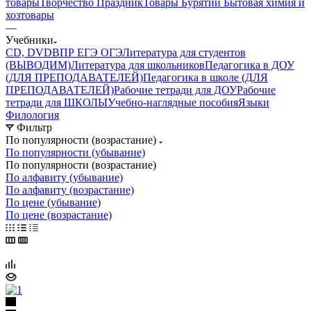
товары
Творчество Праздник
Товары Бурятии
Бытовая химия и
хозтовары
—
Учебники
CD, DVD
ВПР ЕГЭ ОГЭ
Литература для студентов
(ВЫВОДИМ)
Литература для школьников
Педагогика в ДОУ
(ДЛЯ ПРЕПОДАВАТЕЛЕЙ)
Педагогика в школе (ДЛЯ
ПРЕПОДАВАТЕЛЕЙ)
Рабочие тетради для ДОУ
Рабочие
тетради для ШКОЛЫ
Учебно-наглядные пособия
Языки
Филология
Фильтр
По популярности (возрастание)
По популярности (убывание)
По популярности (возрастание)
По алфавиту (убывание)
По алфавиту (возрастание)
По цене (убывание)
По цене (возрастание)