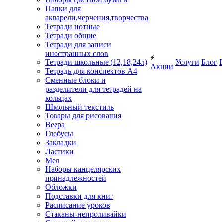
Папки для
акварели,черчения,творчества
Тетради нотные
Тетради общие
Тетради для записи
иностранных слов
Тетради школьные (12,18,24л)
Услуги
Блог
Акции
Тетрадь для конспектов А4
Сменные блоки и
разделители для тетрадей на
кольцах
Школьный текстиль
Товары для рисования
Веера
Глобусы
Закладки
Ластики
Мел
Наборы канцелярских
принадлежностей
Обложки
Подставки для книг
Расписание уроков
Стаканы-непроливайки