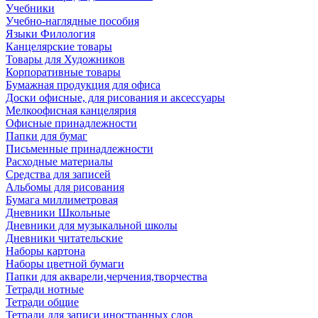
Учебники
Учебно-наглядные пособия
Языки Филология
Канцелярские товары
Товары для Художников
Корпоративные товары
Бумажная продукция для офиса
Доски офисные, для рисования и аксессуары
Мелкоофисная канцелярия
Офисные принадлежности
Папки для бумаг
Письменные принадлежности
Расходные материалы
Средства для записей
Альбомы для рисования
Бумага миллиметровая
Дневники Школьные
Дневники для музыкальной школы
Дневники читательские
Наборы картона
Наборы цветной бумаги
Папки для акварели,черчения,творчества
Тетради нотные
Тетради общие
Тетради для записи иностранных слов