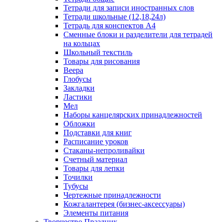
Тетради для записи иностранных слов
Тетради школьные (12,18,24л)
Тетрадь для конспектов А4
Сменные блоки и разделители для тетрадей
на кольцах
Школьный текстиль
Товары для рисования
Веера
Глобусы
Закладки
Ластики
Мел
Наборы канцелярских принадлежностей
Обложки
Подставки для книг
Расписание уроков
Стаканы-непроливайки
Счетный материал
Товары для лепки
Точилки
Тубусы
Чертежные принадлежности
Кожгалантерея (бизнес-аксессуары)
Элементы питания
Творчество Праздник