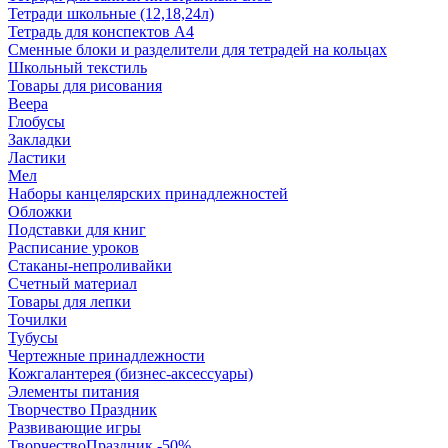
Тетради школьные (12,18,24л)
Тетрадь для конспектов А4
Сменные блоки и разделители для тетрадей на кольцах
Школьный текстиль
Товары для рисования
Веера
Глобусы
Закладки
Ластики
Мел
Наборы канцелярских принадлежностей
Обложки
Подставки для книг
Расписание уроков
Стаканы-непроливайки
Счетный материал
Товары для лепки
Точилки
Тубусы
Чертежные принадлежности
Кожгалантерея (бизнес-аксессуары)
Элементы питания
Творчество Праздник
Развивающие игры
ТворчествоПраздник -50%