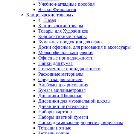
Учебно-наглядные пособия
Языки Филология
Канцелярские товары
Назад
Канцелярские товары
Товары для Художников
Корпоративные товары
Бумажная продукция для офиса
Доски офисные, для рисования и аксессуары
Мелкоофисная канцелярия
Офисные принадлежности
Папки для бумаг
Письменные принадлежности
Расходные материалы
Средства для записей
Альбомы для рисования
Бумага миллиметровая
Дневники Школьные
Дневники для музыкальной школы
Дневники читательские
Наборы картона
Наборы цветной бумаги
Папки для акварели,черчения,творчества
Тетради нотные
Тетради общие