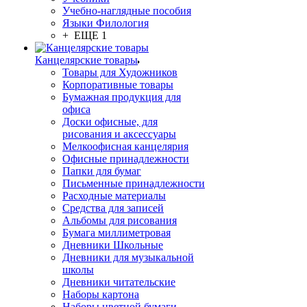
Учебно-наглядные пособия
Языки Филология
+ ЕЩЕ 1
Канцелярские товары
Товары для Художников
Корпоративные товары
Бумажная продукция для
офиса
Доски офисные, для
рисования и аксессуары
Мелкоофисная канцелярия
Офисные принадлежности
Папки для бумаг
Письменные принадлежности
Расходные материалы
Средства для записей
Альбомы для рисования
Бумага миллиметровая
Дневники Школьные
Дневники для музыкальной
школы
Дневники читательские
Наборы картона
Наборы цветной бумаги