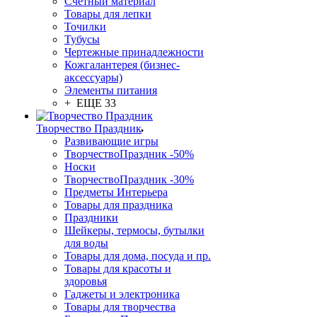
Счетный материал
Товары для лепки
Точилки
Тубусы
Чертежные принадлежности
Кожгалантерея (бизнес-
аксессуары)
Элементы питания
+ ЕЩЕ 33
Творчество Праздник
Развивающие игры
ТворчествоПраздник -50%
Носки
ТворчествоПраздник -30%
Предметы Интерьера
Товары для праздника
Праздники
Шейкеры, термосы, бутылки
для воды
Товары для дома, посуда и пр.
Товары для красоты и
здоровья
Гаджеты и электроника
Товары для творчества