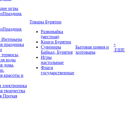
щие игры
воПраздник
Товары Бурятии
воПраздник
Развивайка
(местная)
 Интерьера
Книги Бурятии
я праздника
+
Сувениры
Бытовая химия и
и
ЕЩЕ
Байкал, Бурятия
хозтовары
 термосы,
Игры
для воды
настольные
я дома,
Флаги
пр.
государственные
я красоты и
и электроника
я творчества
я Прочая