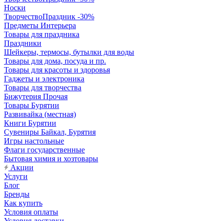
Носки
ТворчествоПраздник -30%
Предметы Интерьера
Товары для праздника
Праздники
Шейкеры, термосы, бутылки для воды
Товары для дома, посуда и пр.
Товары для красоты и здоровья
Гаджеты и электроника
Товары для творчества
Бижутерия Прочая
Товары Бурятии
Развивайка (местная)
Книги Бурятии
Сувениры Байкал, Бурятия
Игры настольные
Флаги государственные
Бытовая химия и хозтовары
Акции
Услуги
Блог
Бренды
Как купить
Условия оплаты
Условия доставки