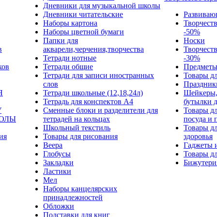
Дневники для музыкальной школы
Дневники читательские
Развиваю
Наборы картона
Творчест
Наборы цветной бумаги
-50%
Папки для
Носки
в
акварели,черчения,творчества
Творчест
Тетради нотные
-30%
ков
Тетради общие
Предметы
Тетради для записи иностранных
Товары дл
слов
Праздник
Я
Тетради школьные (12,18,24л)
Шейкеры,
Тетрадь для конспектов А4
бутылки 
У
Сменные блоки и разделители для
Товары дл
КОЛЫ
тетрадей на кольцах
посуда и 
Школьный текстиль
Товары дл
ия
Товары для рисования
здоровья
Веера
Гаджеты 
Глобусы
Товары дл
Закладки
Бижутери
Ластики
Мел
Наборы канцелярских
принадлежностей
Обложки
Подставки для книг