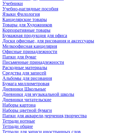
Учебники
Учебно-наглядные пособия
Языки Филология
Канцелярские товары
Товары для Художников
Корпоративные товары
Бумажная продукция для офиса
Доски офисные, для рисования и аксессуары
Мелкоофисная канцелярия
Офисные принадлежности
Папки для бумаг
Письменные принадлежности
Расходные материалы
Средства для записей
Альбомы для рисования
Бумага миллиметровая
Дневники Школьные
Дневники для музыкальной школы
Дневники читательские
Наборы картона
Наборы цветной бумаги
Папки для акварели,черчения,творчества
Тетради нотные
Тетради общие
Тетради для записи иностранных слов