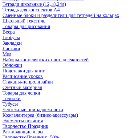
Тетради школьные (12,18,24л)
Тетрадь для конспектов А4
Сменные блоки и разделители для тетрадей на кольцах
Школьный текстиль
Товары для рисования
Веера
Глобусы
Закладки
Ластики
Мел
Наборы канцелярских принадлежностей
Обложки
Подставки для книг
Расписание уроков
Стаканы-непроливайки
Счетный материал
Товары для лепки
Точилки
Тубусы
Чертежные принадлежности
Кожгалантерея (бизнес-аксессуары)
Элементы питания
Творчество Праздник
Развивающие игры
ТворчествоПраздник -50%