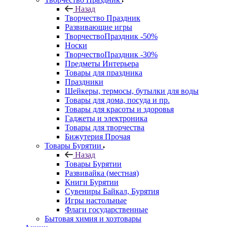
Назад
Творчество Праздник
Развивающие игры
ТворчествоПраздник -50%
Носки
ТворчествоПраздник -30%
Предметы Интерьера
Товары для праздника
Праздники
Шейкеры, термосы, бутылки для воды
Товары для дома, посуда и пр.
Товары для красоты и здоровья
Гаджеты и электроника
Товары для творчества
Бижутерия Прочая
Товары Бурятии
Назад
Товары Бурятии
Развивайка (местная)
Книги Бурятии
Сувениры Байкал, Бурятия
Игры настольные
Флаги государственные
Бытовая химия и хозтовары