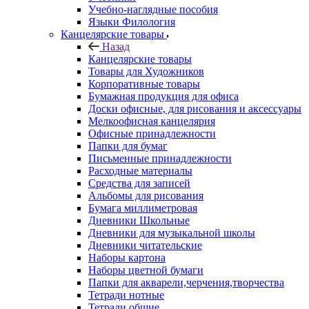
Учебно-наглядные пособия
Языки Филология
Канцелярские товары
Назад
Канцелярские товары
Товары для Художников
Корпоративные товары
Бумажная продукция для офиса
Доски офисные, для рисования и аксессуары
Мелкоофисная канцелярия
Офисные принадлежности
Папки для бумаг
Письменные принадлежности
Расходные материалы
Средства для записей
Альбомы для рисования
Бумага миллиметровая
Дневники Школьные
Дневники для музыкальной школы
Дневники читательские
Наборы картона
Наборы цветной бумаги
Папки для акварели,черчения,творчества
Тетради нотные
Тетради общие