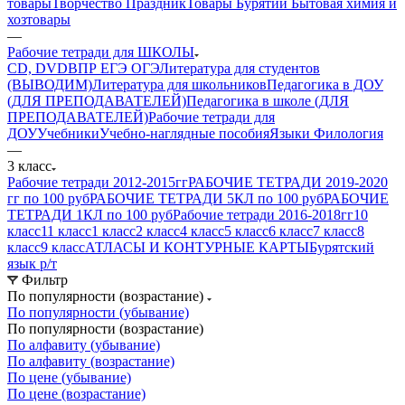
товары
Творчество Праздник
Товары Бурятии
Бытовая химия и
хозтовары
—
Рабочие тетради для ШКОЛЫ
CD, DVD
ВПР ЕГЭ ОГЭ
Литература для студентов
(ВЫВОДИМ)
Литература для школьников
Педагогика в ДОУ
(ДЛЯ ПРЕПОДАВАТЕЛЕЙ)
Педагогика в школе (ДЛЯ
ПРЕПОДАВАТЕЛЕЙ)
Рабочие тетради для
ДОУ
Учебники
Учебно-наглядные пособия
Языки Филология
—
3 класс
Рабочие тетради 2012-2015гг
РАБОЧИЕ ТЕТРАДИ 2019-2020
гг по 100 руб
РАБОЧИЕ ТЕТРАДИ 5КЛ по 100 руб
РАБОЧИЕ
ТЕТРАДИ 1КЛ по 100 руб
Рабочие тетради 2016-2018гг
10
класс
11 класс
1 класс
2 класс
4 класс
5 класс
6 класс
7 класс
8
класс
9 класс
АТЛАСЫ И КОНТУРНЫЕ КАРТЫ
Бурятский
язык р/т
Фильтр
По популярности (возрастание)
По популярности (убывание)
По популярности (возрастание)
По алфавиту (убывание)
По алфавиту (возрастание)
По цене (убывание)
По цене (возрастание)