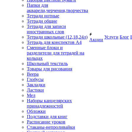
Папки для
акварели,черчения,творчества
Тетради нотные
Тетради общие
Тетради для записи
иностранных слов
Тетради школьные (12,18,24л)
Услуги
Блог
Акции
Тетрадь для конспектов А4
Сменные блоки и
разделители для тетрадей на
кольцах
Школьный текстиль
Товары для рисования
Веера
Глобусы
Закладки
Ластики
Мел
Наборы канцелярских
принадлежностей
Обложки
Подставки для книг
Расписание уроков
Стаканы-непроливайки