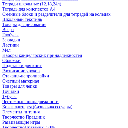
Тетради школьные (12,18,24л)
Тетрадь для конспектов А4
Сменные блоки и разделители для тетрадей на кольцах
Школьный текстиль
Товары для рисования
Веера
Глобусы
Закладки
Ластики
Мел
Наборы канцелярских принадлежностей
Обложки
Подставки для книг
Расписание уроков
Стаканы-непроливайки
Счетный материал
Товары для лепки
Точилки
Тубусы
Чертежные принадлежности
Кожгалантерея (бизнес-аксессуары)
Элементы питания
Творчество Праздник
Развивающие игры
ТворчествоПраздник -50%