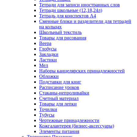
Тетради для записи иностранных слов
Тетради школьные (12,18,24л)
Тетрадь для конспектов А4
Сменные блоки и разделители для тетрадей
на кольцах
Школьный текстиль
Товары для рисования
Веера
Глобусы
Закладки
Ластики
Мел
Наборы канцелярских принадлежностей
Обложки
Подставки для книг
Расписание уроков
Стаканы-непроливайки
Счетный материал
Товары для лепки
Точилки
Тубусы
Чертежные принадлежности
Кожгалантерея (бизнес-аксессуары)
Элементы питания
Творчество Праздник