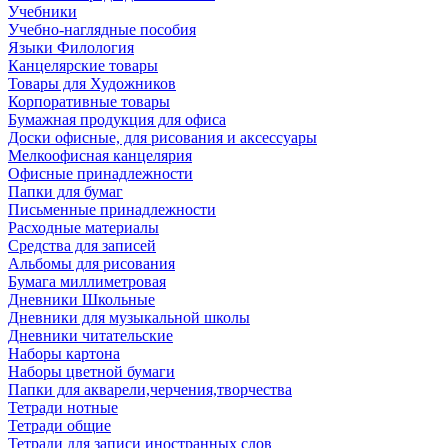
Учебники
Учебно-наглядные пособия
Языки Филология
Канцелярские товары
Товары для Художников
Корпоративные товары
Бумажная продукция для офиса
Доски офисные, для рисования и аксессуары
Мелкоофисная канцелярия
Офисные принадлежности
Папки для бумаг
Письменные принадлежности
Расходные материалы
Средства для записей
Альбомы для рисования
Бумага миллиметровая
Дневники Школьные
Дневники для музыкальной школы
Дневники читательские
Наборы картона
Наборы цветной бумаги
Папки для акварели,черчения,творчества
Тетради нотные
Тетради общие
Тетради для записи иностранных слов