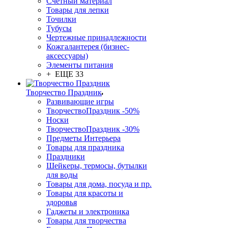
Счетный материал
Товары для лепки
Точилки
Тубусы
Чертежные принадлежности
Кожгалантерея (бизнес-
аксессуары)
Элементы питания
+ ЕЩЕ 33
Творчество Праздник
Развивающие игры
ТворчествоПраздник -50%
Носки
ТворчествоПраздник -30%
Предметы Интерьера
Товары для праздника
Праздники
Шейкеры, термосы, бутылки
для воды
Товары для дома, посуда и пр.
Товары для красоты и
здоровья
Гаджеты и электроника
Товары для творчества