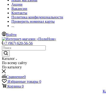
Наши магазины
Акции
Вакансии
Контакты
Политика конфиденциальности
Проверить номинал карты
...
Войти
+7 (967) 620-56-56
Каталог
По всему сайту
По каталогу
Сравнение
0
Избранные товары
0
Корзина
0
К