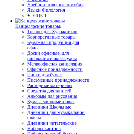
Учебно-наглядные пособия
Языки Филология
+ ЕЩЕ 1
Канцелярские товары
Товары для Художников
Корпоративные товары
Бумажная продукция для
офиса
Доски офисные, для
рисования и аксессуары
Мелкоофисная канцелярия
Офисные принадлежности
Папки для бумаг
Письменные принадлежности
Расходные материалы
Средства для записей
Альбомы для рисования
Бумага миллиметровая
Дневники Школьные
Дневники для музыкальной
школы
Дневники читательские
Наборы картона
Наборы цветной бумаги