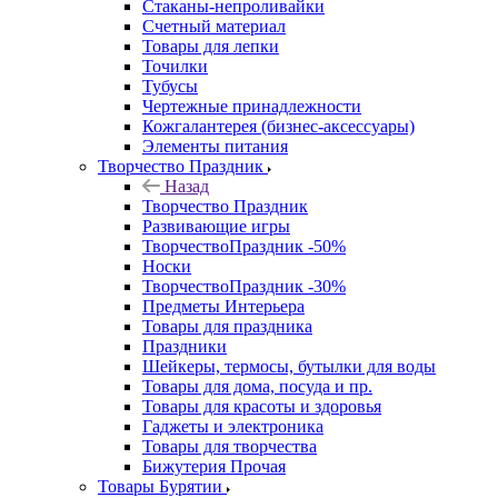
Стаканы-непроливайки
Счетный материал
Товары для лепки
Точилки
Тубусы
Чертежные принадлежности
Кожгалантерея (бизнес-аксессуары)
Элементы питания
Творчество Праздник
Назад
Творчество Праздник
Развивающие игры
ТворчествоПраздник -50%
Носки
ТворчествоПраздник -30%
Предметы Интерьера
Товары для праздника
Праздники
Шейкеры, термосы, бутылки для воды
Товары для дома, посуда и пр.
Товары для красоты и здоровья
Гаджеты и электроника
Товары для творчества
Бижутерия Прочая
Товары Бурятии