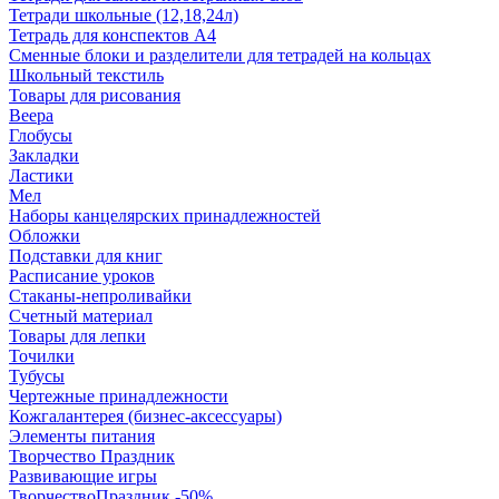
Тетради школьные (12,18,24л)
Тетрадь для конспектов А4
Сменные блоки и разделители для тетрадей на кольцах
Школьный текстиль
Товары для рисования
Веера
Глобусы
Закладки
Ластики
Мел
Наборы канцелярских принадлежностей
Обложки
Подставки для книг
Расписание уроков
Стаканы-непроливайки
Счетный материал
Товары для лепки
Точилки
Тубусы
Чертежные принадлежности
Кожгалантерея (бизнес-аксессуары)
Элементы питания
Творчество Праздник
Развивающие игры
ТворчествоПраздник -50%