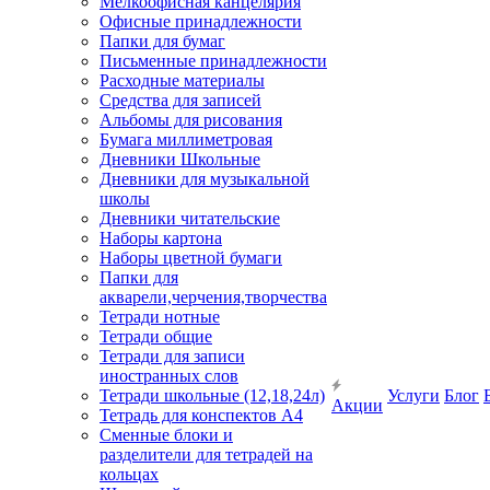
Мелкоофисная канцелярия
Офисные принадлежности
Папки для бумаг
Письменные принадлежности
Расходные материалы
Средства для записей
Альбомы для рисования
Бумага миллиметровая
Дневники Школьные
Дневники для музыкальной
школы
Дневники читательские
Наборы картона
Наборы цветной бумаги
Папки для
акварели,черчения,творчества
Тетради нотные
Тетради общие
Тетради для записи
иностранных слов
Тетради школьные (12,18,24л)
Услуги
Блог
Акции
Тетрадь для конспектов А4
Сменные блоки и
разделители для тетрадей на
кольцах