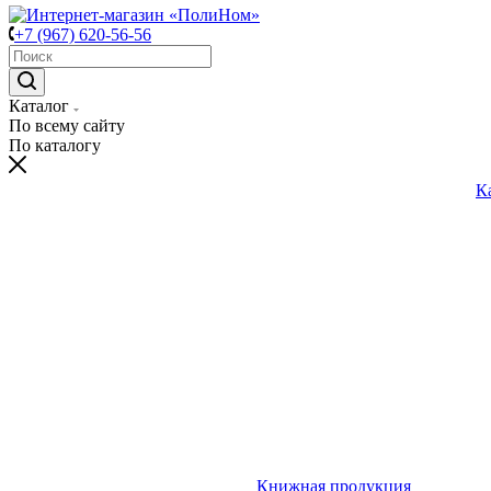
+7 (967) 620-56-56
Каталог
По всему сайту
По каталогу
К
Книжная продукция