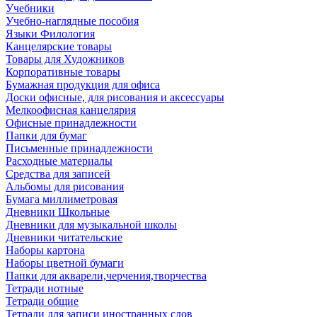
Учебники
Учебно-наглядные пособия
Языки Филология
Канцелярские товары
Товары для Художников
Корпоративные товары
Бумажная продукция для офиса
Доски офисные, для рисования и аксессуары
Мелкоофисная канцелярия
Офисные принадлежности
Папки для бумаг
Письменные принадлежности
Расходные материалы
Средства для записей
Альбомы для рисования
Бумага миллиметровая
Дневники Школьные
Дневники для музыкальной школы
Дневники читательские
Наборы картона
Наборы цветной бумаги
Папки для акварели,черчения,творчества
Тетради нотные
Тетради общие
Тетради для записи иностранных слов