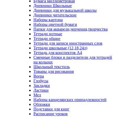
Бумага миллиметровая
Дневники Школьные
Дневники для музыкальной школы
Дневники читательские
Наборы картона
Наборы цветной бумаги
Папки для акварели,черчения,творчества
Тетради нотные
Тетради общие
Тетради для записи иностранных слов
Тетради школьные (12,18,24л)
Тетрадь для конспектов А4
Сменные блоки и разделители для тетрадей
на кольцах
Школьный текстиль
Товары для рисования
Веера
Глобусы
Закладки
Ластики
Мел
Наборы канцелярских принадлежностей
Обложки
Подставки для книг
Расписание уроков