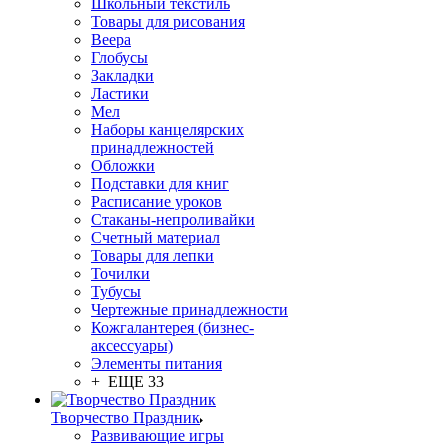
Школьный текстиль
Товары для рисования
Веера
Глобусы
Закладки
Ластики
Мел
Наборы канцелярских
принадлежностей
Обложки
Подставки для книг
Расписание уроков
Стаканы-непроливайки
Счетный материал
Товары для лепки
Точилки
Тубусы
Чертежные принадлежности
Кожгалантерея (бизнес-
аксессуары)
Элементы питания
+ ЕЩЕ 33
Творчество Праздник
Развивающие игры