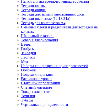
Папки для акварели,черчения,творчества
Тетради нотные
Тетради общие
Тетради для записи иностранных слов
Тетради школьные (12,18,24л)
Тетрадь для конспектов А4
Сменные блоки и разделители для тетрадей на
кольцах
Школьный текстиль
Товары для рисования
Веера
Глобусы
Закладки
Ластики
Мел
Наборы канцелярских принадлежностей
Обложки
Подставки для книг
Расписание уроков
Стаканы-непроливайки
Счетный материал
Товары для лепки
Точилки
Тубусы
Чертежные принадлежности