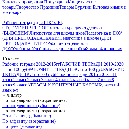
Книжная продукция Популярная
Канцелярские
товары
Творчество Праздник
Товары Бурятии
Бытовая химия и
хозтовары
—
Рабочие тетради для ШКОЛЫ
CD, DVD
ВПР ЕГЭ ОГЭ
Литература для студентов
(ВЫВОДИМ)
Литература для школьников
Педагогика в ДОУ
(ДЛЯ ПРЕПОДАВАТЕЛЕЙ)
Педагогика в школе (ДЛЯ
ПРЕПОДАВАТЕЛЕЙ)
Рабочие тетради для
ДОУ
Учебники
Учебно-наглядные пособия
Языки Филология
—
10 класс
Рабочие тетради 2012-2015гг
РАБОЧИЕ ТЕТРАДИ 2019-2020
гг по 100 руб
РАБОЧИЕ ТЕТРАДИ 5КЛ по 100 руб
РАБОЧИЕ
ТЕТРАДИ 1КЛ по 100 руб
Рабочие тетради 2016-2018гг
11
класс
1 класс
2 класс
3 класс
4 класс
5 класс
6 класс
7 класс
8
класс
9 класс
АТЛАСЫ И КОНТУРНЫЕ КАРТЫ
Бурятский
язык р/т
Фильтр
По популярности (возрастание)
По популярности (убывание)
По популярности (возрастание)
По алфавиту (убывание)
По алфавиту (возрастание)
По цене (убывание)