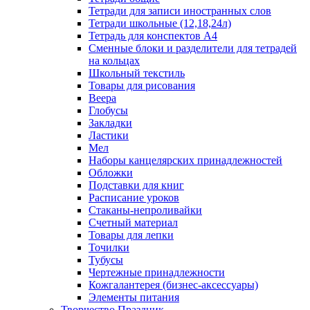
Тетради для записи иностранных слов
Тетради школьные (12,18,24л)
Тетрадь для конспектов А4
Сменные блоки и разделители для тетрадей
на кольцах
Школьный текстиль
Товары для рисования
Веера
Глобусы
Закладки
Ластики
Мел
Наборы канцелярских принадлежностей
Обложки
Подставки для книг
Расписание уроков
Стаканы-непроливайки
Счетный материал
Товары для лепки
Точилки
Тубусы
Чертежные принадлежности
Кожгалантерея (бизнес-аксессуары)
Элементы питания
Творчество Праздник