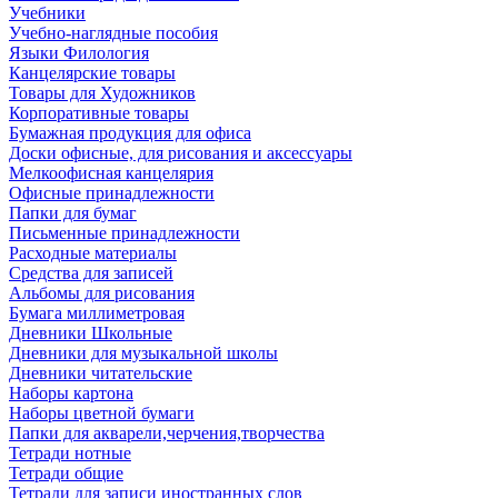
Учебники
Учебно-наглядные пособия
Языки Филология
Канцелярские товары
Товары для Художников
Корпоративные товары
Бумажная продукция для офиса
Доски офисные, для рисования и аксессуары
Мелкоофисная канцелярия
Офисные принадлежности
Папки для бумаг
Письменные принадлежности
Расходные материалы
Средства для записей
Альбомы для рисования
Бумага миллиметровая
Дневники Школьные
Дневники для музыкальной школы
Дневники читательские
Наборы картона
Наборы цветной бумаги
Папки для акварели,черчения,творчества
Тетради нотные
Тетради общие
Тетради для записи иностранных слов