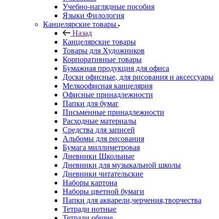
Учебно-наглядные пособия
Языки Филология
Канцелярские товары
Назад
Канцелярские товары
Товары для Художников
Корпоративные товары
Бумажная продукция для офиса
Доски офисные, для рисования и аксессуары
Мелкоофисная канцелярия
Офисные принадлежности
Папки для бумаг
Письменные принадлежности
Расходные материалы
Средства для записей
Альбомы для рисования
Бумага миллиметровая
Дневники Школьные
Дневники для музыкальной школы
Дневники читательские
Наборы картона
Наборы цветной бумаги
Папки для акварели,черчения,творчества
Тетради нотные
Тетради общие