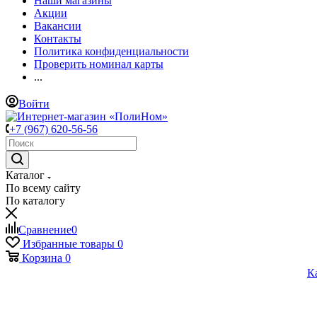
Наши магазины
Акции
Вакансии
Контакты
Политика конфиденциальности
Проверить номинал карты
...
Войти
+7 (967) 620-56-56
Каталог
По всему сайту
По каталогу
Сравнение
0
Избранные товары
0
Корзина
0
К