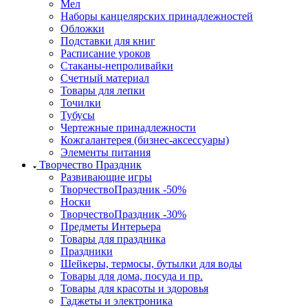
Мел
Наборы канцелярских принадлежностей
Обложки
Подставки для книг
Расписание уроков
Стаканы-непроливайки
Счетный материал
Товары для лепки
Точилки
Тубусы
Чертежные принадлежности
Кожгалантерея (бизнес-аксессуары)
Элементы питания
Творчество Праздник
Развивающие игры
ТворчествоПраздник -50%
Носки
ТворчествоПраздник -30%
Предметы Интерьера
Товары для праздника
Праздники
Шейкеры, термосы, бутылки для воды
Товары для дома, посуда и пр.
Товары для красоты и здоровья
Гаджеты и электроника