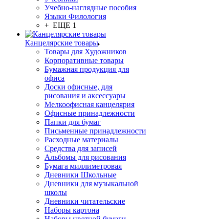
Учебно-наглядные пособия
Языки Филология
+ ЕЩЕ 1
Канцелярские товары
Товары для Художников
Корпоративные товары
Бумажная продукция для
офиса
Доски офисные, для
рисования и аксессуары
Мелкоофисная канцелярия
Офисные принадлежности
Папки для бумаг
Письменные принадлежности
Расходные материалы
Средства для записей
Альбомы для рисования
Бумага миллиметровая
Дневники Школьные
Дневники для музыкальной
школы
Дневники читательские
Наборы картона
Наборы цветной бумаги