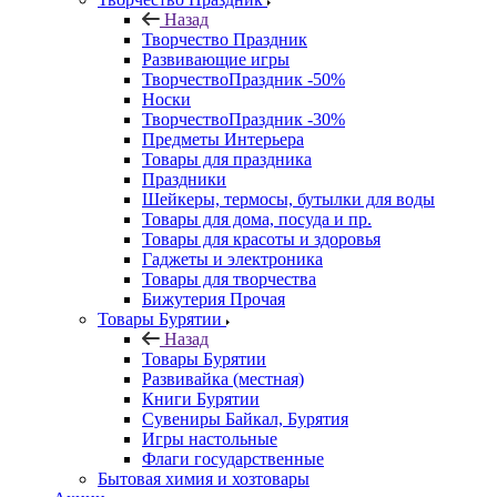
Назад
Творчество Праздник
Развивающие игры
ТворчествоПраздник -50%
Носки
ТворчествоПраздник -30%
Предметы Интерьера
Товары для праздника
Праздники
Шейкеры, термосы, бутылки для воды
Товары для дома, посуда и пр.
Товары для красоты и здоровья
Гаджеты и электроника
Товары для творчества
Бижутерия Прочая
Товары Бурятии
Назад
Товары Бурятии
Развивайка (местная)
Книги Бурятии
Сувениры Байкал, Бурятия
Игры настольные
Флаги государственные
Бытовая химия и хозтовары