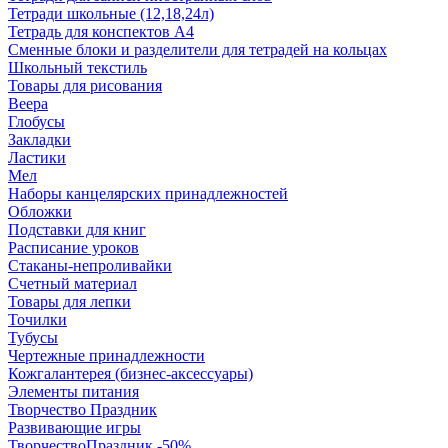
Тетради школьные (12,18,24л)
Тетрадь для конспектов А4
Сменные блоки и разделители для тетрадей на кольцах
Школьный текстиль
Товары для рисования
Веера
Глобусы
Закладки
Ластики
Мел
Наборы канцелярских принадлежностей
Обложки
Подставки для книг
Расписание уроков
Стаканы-непроливайки
Счетный материал
Товары для лепки
Точилки
Тубусы
Чертежные принадлежности
Кожгалантерея (бизнес-аксессуары)
Элементы питания
Творчество Праздник
Развивающие игры
ТворчествоПраздник -50%