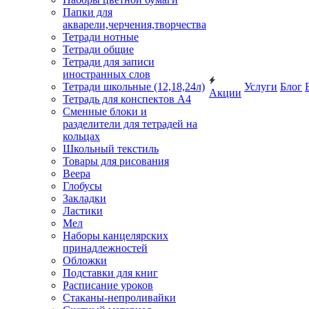
Папки для
акварели,черчения,творчества
Тетради нотные
Тетради общие
Тетради для записи
иностранных слов
Тетради школьные (12,18,24л)
Услуги
Блог
Акции
Тетрадь для конспектов А4
Сменные блоки и
разделители для тетрадей на
кольцах
Школьный текстиль
Товары для рисования
Веера
Глобусы
Закладки
Ластики
Мел
Наборы канцелярских
принадлежностей
Обложки
Подставки для книг
Расписание уроков
Стаканы-непроливайки