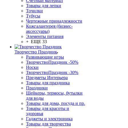
Счетный материал
Товары для лепки
Точилки
Тубусы
Чертежные принадлежности
Кожгалантерея (бизнес-
аксессуары)
Элементы питания
+ ЕЩЕ 33
Творчество Праздник
Развивающие игры
ТворчествоПраздник -50%
Носки
ТворчествоПраздник -30%
Предметы Интерьера
Товары для праздника
Праздники
Шейкеры, термосы, бутылки
для воды
Товары для дома, посуда и пр.
Товары для красоты и
здоровья
Гаджеты и электроника
Товары для творчества