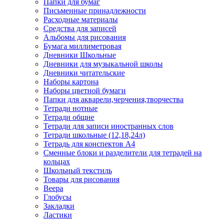
Папки для бумаг
Письменные принадлежности
Расходные материалы
Средства для записей
Альбомы для рисования
Бумага миллиметровая
Дневники Школьные
Дневники для музыкальной школы
Дневники читательские
Наборы картона
Наборы цветной бумаги
Папки для акварели,черчения,творчества
Тетради нотные
Тетради общие
Тетради для записи иностранных слов
Тетради школьные (12,18,24л)
Тетрадь для конспектов А4
Сменные блоки и разделители для тетрадей на
кольцах
Школьный текстиль
Товары для рисования
Веера
Глобусы
Закладки
Ластики