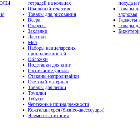
КОЛЫ
тетрадей на кольцах
посуда и 
Школьный текстиль
Товары дл
ия
Товары для рисования
здоровья
Веера
Гаджеты 
Глобусы
Товары дл
Закладки
Бижутери
Ластики
Мел
Наборы канцелярских
принадлежностей
Обложки
Подставки для книг
Расписание уроков
Стаканы-непроливайки
Счетный материал
Товары для лепки
Точилки
Тубусы
Чертежные принадлежности
Кожгалантерея (бизнес-аксессуары)
Элементы питания