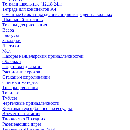
Тетради школьные (12,18,24л)
Тетрадь для конспектов А4
Сменные блоки и разделители для тетрадей на кольцах
Школьный текстиль
Товары для рисования
Веера
Глобусы
Закладки
Ластики
Мел
Наборы канцелярских принадлежностей
Обложки
Подставки для книг
Расписание уроков
Стаканы-непроливайки
Счетный материал
Товары для лепки
Точилки
Тубусы
Чертежные принадлежности
Кожгалантерея (бизнес-аксессуары)
Элементы питания
Творчество Праздник
Развивающие игры
ТворчествоПраздник -50%