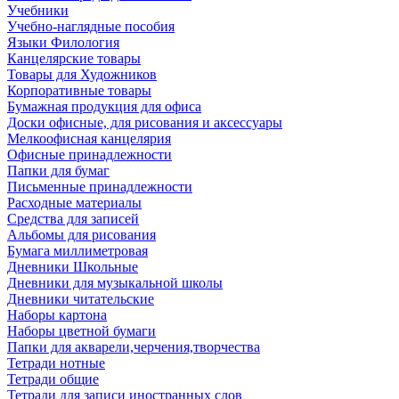
Учебники
Учебно-наглядные пособия
Языки Филология
Канцелярские товары
Товары для Художников
Корпоративные товары
Бумажная продукция для офиса
Доски офисные, для рисования и аксессуары
Мелкоофисная канцелярия
Офисные принадлежности
Папки для бумаг
Письменные принадлежности
Расходные материалы
Средства для записей
Альбомы для рисования
Бумага миллиметровая
Дневники Школьные
Дневники для музыкальной школы
Дневники читательские
Наборы картона
Наборы цветной бумаги
Папки для акварели,черчения,творчества
Тетради нотные
Тетради общие
Тетради для записи иностранных слов