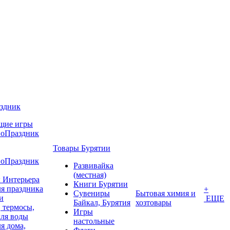
аздник
щие игры
воПраздник
Товары Бурятии
воПраздник
Развивайка
(местная)
 Интерьера
Книги Бурятии
я праздника
+
Сувениры
Бытовая химия и
и
ЕЩЕ
Байкал, Бурятия
хозтовары
 термосы,
Игры
для воды
настольные
я дома,