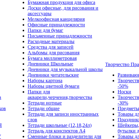
Бумажная продукция для офиса
Доски офисные, для рисования и
аксессуары
Мелкоофисная канцелярия
Офисные принадлежности
Папки для бумаг
Письменные принадлежности
Расходные материалы
Средства для записей
Альбомы для рисования
Бумага миллиметровая
Дневники Школьные
Творчество Пр
Дневники для музыкальной школы
Дневники читательские
Развиваю
Наборы картона
Творчест
Наборы цветной бумаги
-50%
Папки для
Носки
в
акварели,черчения,творчества
Творчест
Тетради нотные
-30%
ков
Тетради общие
Предметы
Тетради для записи иностранных
Товары дл
слов
Праздник
Я
Тетради школьные (12,18,24л)
Шейкеры,
Тетрадь для конспектов А4
бутылки 
У
Сменные блоки и разделители для
Товары дл