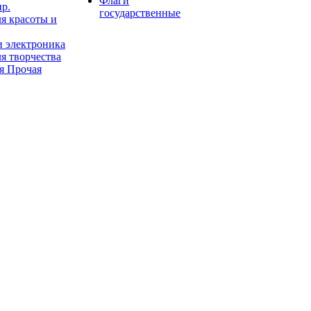
Флаги
пр.
государственные
я красоты и
и электроника
я творчества
я Прочая