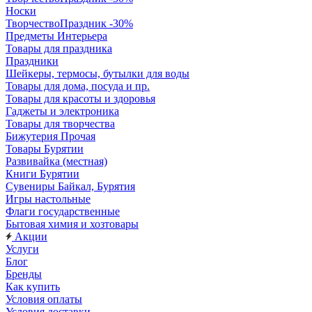
Носки
ТворчествоПраздник -30%
Предметы Интерьера
Товары для праздника
Праздники
Шейкеры, термосы, бутылки для воды
Товары для дома, посуда и пр.
Товары для красоты и здоровья
Гаджеты и электроника
Товары для творчества
Бижутерия Прочая
Товары Бурятии
Развивайка (местная)
Книги Бурятии
Сувениры Байкал, Бурятия
Игры настольные
Флаги государственные
Бытовая химия и хозтовары
Акции
Услуги
Блог
Бренды
Как купить
Условия оплаты
Условия доставки