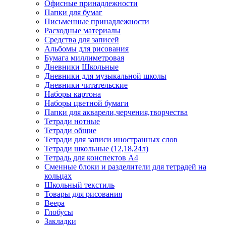
Офисные принадлежности
Папки для бумаг
Письменные принадлежности
Расходные материалы
Средства для записей
Альбомы для рисования
Бумага миллиметровая
Дневники Школьные
Дневники для музыкальной школы
Дневники читательские
Наборы картона
Наборы цветной бумаги
Папки для акварели,черчения,творчества
Тетради нотные
Тетради общие
Тетради для записи иностранных слов
Тетради школьные (12,18,24л)
Тетрадь для конспектов А4
Сменные блоки и разделители для тетрадей на
кольцах
Школьный текстиль
Товары для рисования
Веера
Глобусы
Закладки