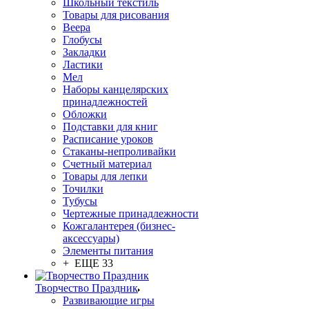
Школьный текстиль
Товары для рисования
Веера
Глобусы
Закладки
Ластики
Мел
Наборы канцелярских
принадлежностей
Обложки
Подставки для книг
Расписание уроков
Стаканы-непроливайки
Счетный материал
Товары для лепки
Точилки
Тубусы
Чертежные принадлежности
Кожгалантерея (бизнес-
аксессуары)
Элементы питания
+ ЕЩЕ 33
Творчество Праздник
Развивающие игры