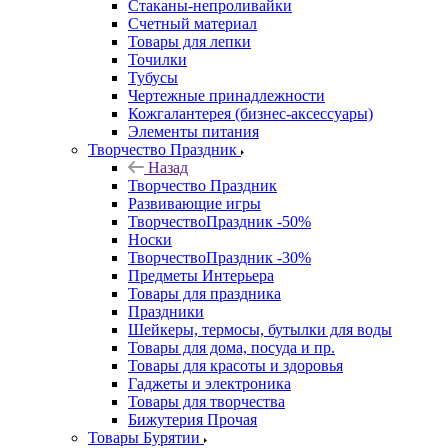
Стаканы-непроливайки
Счетный материал
Товары для лепки
Точилки
Тубусы
Чертежные принадлежности
Кожгалантерея (бизнес-аксессуары)
Элементы питания
Творчество Праздник
Назад
Творчество Праздник
Развивающие игры
ТворчествоПраздник -50%
Носки
ТворчествоПраздник -30%
Предметы Интерьера
Товары для праздника
Праздники
Шейкеры, термосы, бутылки для воды
Товары для дома, посуда и пр.
Товары для красоты и здоровья
Гаджеты и электроника
Товары для творчества
Бижутерия Прочая
Товары Бурятии