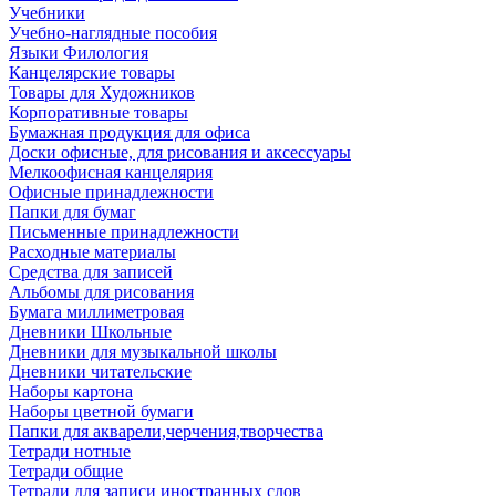
Учебники
Учебно-наглядные пособия
Языки Филология
Канцелярские товары
Товары для Художников
Корпоративные товары
Бумажная продукция для офиса
Доски офисные, для рисования и аксессуары
Мелкоофисная канцелярия
Офисные принадлежности
Папки для бумаг
Письменные принадлежности
Расходные материалы
Средства для записей
Альбомы для рисования
Бумага миллиметровая
Дневники Школьные
Дневники для музыкальной школы
Дневники читательские
Наборы картона
Наборы цветной бумаги
Папки для акварели,черчения,творчества
Тетради нотные
Тетради общие
Тетради для записи иностранных слов