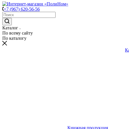
+7 (967) 620-56-56
Каталог
По всему сайту
По каталогу
К
Книжная продукция