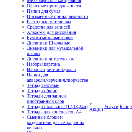
Мелкоофисная канцелярия
Офисные принадлежности
Папки для бумаг
Письменные принадлежности
Расходные материалы
Средства для записей
Альбомы для рисования
Бумага миллиметровая
Дневники Школьные
Дневники для музыкальной
школы
Дневники читательские
Наборы картона
Наборы цветной бумаги
Папки для
акварели,черчения,творчества
Тетради нотные
Тетради общие
Тетради для записи
иностранных слов
Тетради школьные (12,18,24л)
Услуги
Блог
Акции
Тетрадь для конспектов А4
Сменные блоки и
разделители для тетрадей на
кольцах