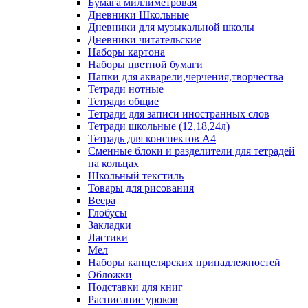
Бумага миллиметровая
Дневники Школьные
Дневники для музыкальной школы
Дневники читательские
Наборы картона
Наборы цветной бумаги
Папки для акварели,черчения,творчества
Тетради нотные
Тетради общие
Тетради для записи иностранных слов
Тетради школьные (12,18,24л)
Тетрадь для конспектов А4
Сменные блоки и разделители для тетрадей
на кольцах
Школьный текстиль
Товары для рисования
Веера
Глобусы
Закладки
Ластики
Мел
Наборы канцелярских принадлежностей
Обложки
Подставки для книг
Расписание уроков