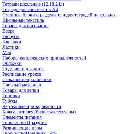
Тетради школьные (12,18,24л)
Тетрадь для конспектов А4
Сменные блоки и разделители для тетрадей на кольцах
Школьный текстиль
Товары для рисования
Веера
Глобусы
Закладки
Ластики
Мел
Наборы канцелярских принадлежностей
Обложки
Подставки для книг
Расписание уроков
Стаканы-непроливайки
Счетный материал
Товары для лепки
Точилки
Тубусы
Чертежные принадлежности
Кожгалантерея (бизнес-аксессуары)
Элементы питания
Творчество Праздник
Развивающие игры
ТворчествоПраздник -50%