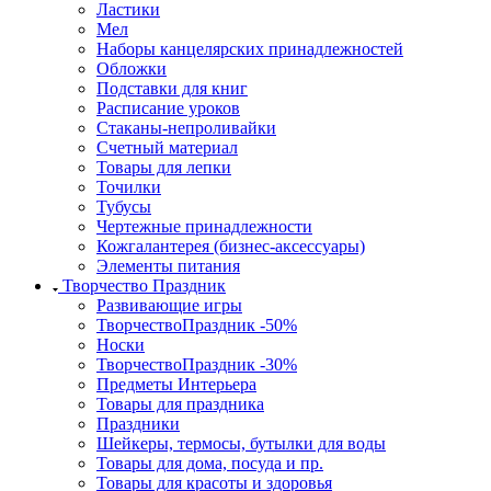
Ластики
Мел
Наборы канцелярских принадлежностей
Обложки
Подставки для книг
Расписание уроков
Стаканы-непроливайки
Счетный материал
Товары для лепки
Точилки
Тубусы
Чертежные принадлежности
Кожгалантерея (бизнес-аксессуары)
Элементы питания
Творчество Праздник
Развивающие игры
ТворчествоПраздник -50%
Носки
ТворчествоПраздник -30%
Предметы Интерьера
Товары для праздника
Праздники
Шейкеры, термосы, бутылки для воды
Товары для дома, посуда и пр.
Товары для красоты и здоровья