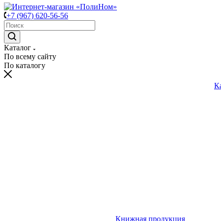
+7 (967) 620-56-56
Каталог
По всему сайту
По каталогу
К
Книжная продукция