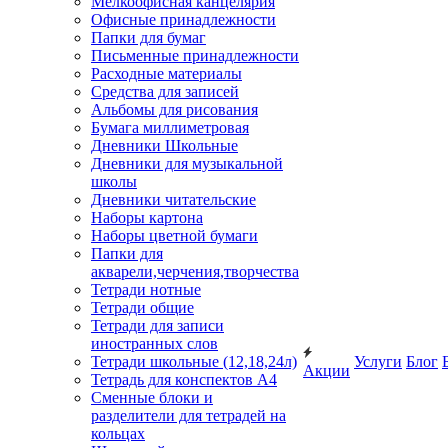
Мелкоофисная канцелярия
Офисные принадлежности
Папки для бумаг
Письменные принадлежности
Расходные материалы
Средства для записей
Альбомы для рисования
Бумага миллиметровая
Дневники Школьные
Дневники для музыкальной
школы
Дневники читательские
Наборы картона
Наборы цветной бумаги
Папки для
акварели,черчения,творчества
Тетради нотные
Тетради общие
Тетради для записи
иностранных слов
Тетради школьные (12,18,24л)
Услуги
Блог
Акции
Тетрадь для конспектов А4
Сменные блоки и
разделители для тетрадей на
кольцах