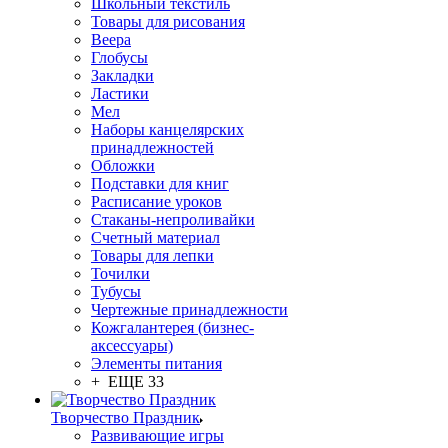
Школьный текстиль
Товары для рисования
Веера
Глобусы
Закладки
Ластики
Мел
Наборы канцелярских
принадлежностей
Обложки
Подставки для книг
Расписание уроков
Стаканы-непроливайки
Счетный материал
Товары для лепки
Точилки
Тубусы
Чертежные принадлежности
Кожгалантерея (бизнес-
аксессуары)
Элементы питания
+ ЕЩЕ 33
Творчество Праздник
Развивающие игры