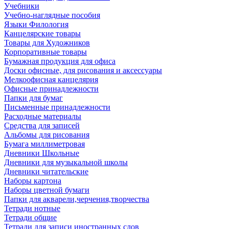
Учебники
Учебно-наглядные пособия
Языки Филология
Канцелярские товары
Товары для Художников
Корпоративные товары
Бумажная продукция для офиса
Доски офисные, для рисования и аксессуары
Мелкоофисная канцелярия
Офисные принадлежности
Папки для бумаг
Письменные принадлежности
Расходные материалы
Средства для записей
Альбомы для рисования
Бумага миллиметровая
Дневники Школьные
Дневники для музыкальной школы
Дневники читательские
Наборы картона
Наборы цветной бумаги
Папки для акварели,черчения,творчества
Тетради нотные
Тетради общие
Тетради для записи иностранных слов