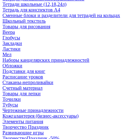
Тетради школьные (12,18,24л)
Тетрадь для конспектов А4
Сменные блоки и разделители для тетрадей на кольцах
Школьный текстиль
Товары для рисования
Веера
Глобусы
Закладки
Ластики
Мел
Наборы канцелярских принадлежностей
Обложки
Подставки для книг
Расписание уроков
Стаканы-непроливайки
Счетный материал
Товары для лепки
Точилки
Тубусы
Чертежные принадлежности
Кожгалантерея (бизнес-аксессуары)
Элементы питания
Творчество Праздник
Развивающие игры
ТворчествоПраздник -50%