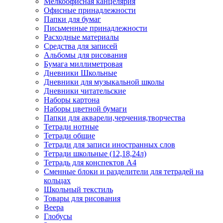
Мелкоофисная канцелярия
Офисные принадлежности
Папки для бумаг
Письменные принадлежности
Расходные материалы
Средства для записей
Альбомы для рисования
Бумага миллиметровая
Дневники Школьные
Дневники для музыкальной школы
Дневники читательские
Наборы картона
Наборы цветной бумаги
Папки для акварели,черчения,творчества
Тетради нотные
Тетради общие
Тетради для записи иностранных слов
Тетради школьные (12,18,24л)
Тетрадь для конспектов А4
Сменные блоки и разделители для тетрадей на
кольцах
Школьный текстиль
Товары для рисования
Веера
Глобусы