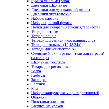
Бумага миллиметровая
Дневники Школьные
Дневники для музыкальной школы
Дневники читательские
Наборы картона
Наборы цветной бумаги
Папки для акварели,черчения,творчества
Тетради нотные
Тетради общие
Тетради для записи иностранных слов
Тетради школьные (12,18,24л)
Тетрадь для конспектов А4
Сменные блоки и разделители для тетрадей
на кольцах
Школьный текстиль
Товары для рисования
Веера
Глобусы
Закладки
Ластики
Мел
Наборы канцелярских принадлежностей
Обложки
Подставки для книг
Расписание уроков