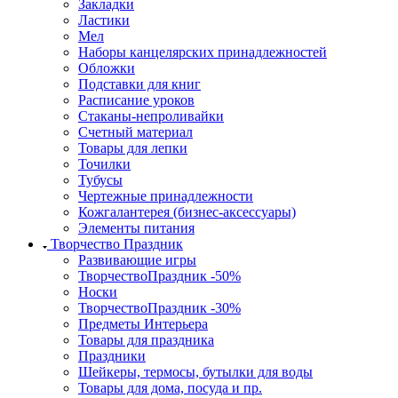
Закладки
Ластики
Мел
Наборы канцелярских принадлежностей
Обложки
Подставки для книг
Расписание уроков
Стаканы-непроливайки
Счетный материал
Товары для лепки
Точилки
Тубусы
Чертежные принадлежности
Кожгалантерея (бизнес-аксессуары)
Элементы питания
Творчество Праздник
Развивающие игры
ТворчествоПраздник -50%
Носки
ТворчествоПраздник -30%
Предметы Интерьера
Товары для праздника
Праздники
Шейкеры, термосы, бутылки для воды
Товары для дома, посуда и пр.