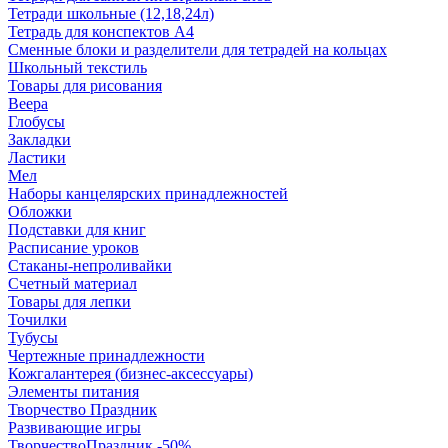
Тетради школьные (12,18,24л)
Тетрадь для конспектов А4
Сменные блоки и разделители для тетрадей на кольцах
Школьный текстиль
Товары для рисования
Веера
Глобусы
Закладки
Ластики
Мел
Наборы канцелярских принадлежностей
Обложки
Подставки для книг
Расписание уроков
Стаканы-непроливайки
Счетный материал
Товары для лепки
Точилки
Тубусы
Чертежные принадлежности
Кожгалантерея (бизнес-аксессуары)
Элементы питания
Творчество Праздник
Развивающие игры
ТворчествоПраздник -50%