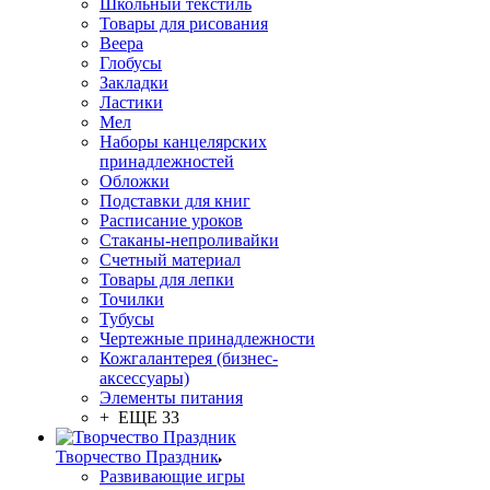
Школьный текстиль
Товары для рисования
Веера
Глобусы
Закладки
Ластики
Мел
Наборы канцелярских
принадлежностей
Обложки
Подставки для книг
Расписание уроков
Стаканы-непроливайки
Счетный материал
Товары для лепки
Точилки
Тубусы
Чертежные принадлежности
Кожгалантерея (бизнес-
аксессуары)
Элементы питания
+ ЕЩЕ 33
Творчество Праздник
Развивающие игры