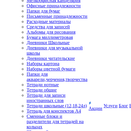
Мелкоофисная канцелярия
Офисные принадлежности
Папки для бумаг
Письменные принадлежности
Расходные материалы
Средства для записей
Альбомы для рисования
Бумага миллиметровая
Дневники Школьные
Дневники для музыкальной
школы
Дневники читательские
Наборы картона
Наборы цветной бумаги
Папки для
акварели,черчения,творчества
Тетради нотные
Тетради общие
Тетради для записи
иностранных слов
Тетради школьные (12,18,24л)
Услуги
Блог
Акции
Тетрадь для конспектов А4
Сменные блоки и
разделители для тетрадей на
кольцах