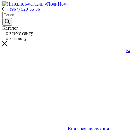
+7 (967) 620-56-56
Каталог
По всему сайту
По каталогу
К
Книжная продукция