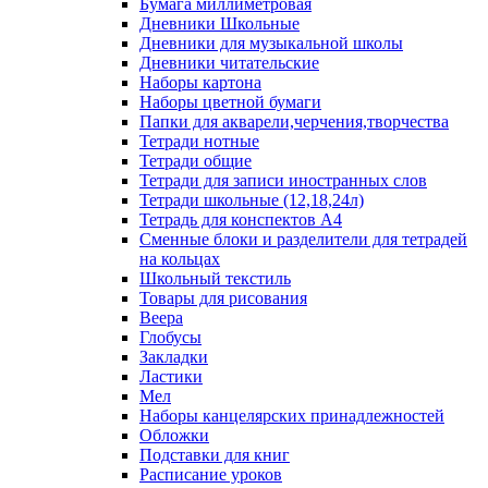
Бумага миллиметровая
Дневники Школьные
Дневники для музыкальной школы
Дневники читательские
Наборы картона
Наборы цветной бумаги
Папки для акварели,черчения,творчества
Тетради нотные
Тетради общие
Тетради для записи иностранных слов
Тетради школьные (12,18,24л)
Тетрадь для конспектов А4
Сменные блоки и разделители для тетрадей
на кольцах
Школьный текстиль
Товары для рисования
Веера
Глобусы
Закладки
Ластики
Мел
Наборы канцелярских принадлежностей
Обложки
Подставки для книг
Расписание уроков