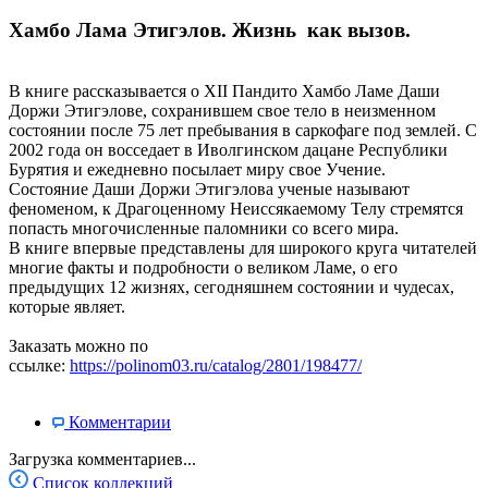
Хамбо Лама Этигэлов. Жизнь как вызов.
В книге рассказывается о XII Пандито Хамбо Ламе Даши
Доржи Этигэлове, сохранившем свое тело в неизменном
состоянии после 75 лет пребывания в саркофаге под землей. С
2002 года он восседает в Иволгинском дацане Республики
Бурятия и ежедневно посылает миру свое Учение.
Состояние Даши Доржи Этигэлова ученые называют
феноменом, к Драгоценному Неиссякаемому Телу стремятся
попасть многочисленные паломники со всего мира.
В книге впервые представлены для широкого круга читателей
многие факты и подробности о великом Ламе, о его
предыдущих 12 жизнях, сегодняшнем состоянии и чудесах,
которые являет.
Заказать можно по
ссылке:
https://polinom03.ru/catalog/2801/198477/
Комментарии
Загрузка комментариев...
Список коллекций