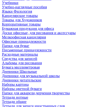
Учебники
Учебно-наглядные пособия
Языки Филология
Канцелярские товары
Товары для Художников
Корпоративные товары
Бумажная продукция для офиса
Доски офисные, для рисования и аксессуары
Мелкоофисная канцелярия
Офисные принадлежности
Папки для бумаг
Письменные принадлежности
Расходные материалы
Средства для записей
Альбомы для рисования
Бумага миллиметровая
Дневники Школьные
Дневники для музыкальной школы
Дневники читательские
Наборы картона
Наборы цветной бумаги
Папки для акварели,черчения,творчества
Тетради нотные
Тетради общие
Тетради для записи иностранных слов