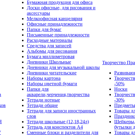
Бумажная продукция для офиса
Доски офисные, для рисования и
аксессуары
Мелкоофисная канцелярия
Офисные принадлежности
Папки для бумаг
Письменные принадлежности
Расходные материалы
Средства для записей
Альбомы для рисования
Бумага миллиметровая
Дневники Школьные
Творчество Пр
Дневники для музыкальной школы
Дневники читательские
Развиваю
Наборы картона
Творчест
Наборы цветной бумаги
-50%
Папки для
Носки
в
акварели,черчения,творчества
Творчест
Тетради нотные
-30%
ков
Тетради общие
Предметы
Тетради для записи иностранных
Товары дл
слов
Праздник
Я
Тетради школьные (12,18,24л)
Шейкеры,
Тетрадь для конспектов А4
бутылки 
У
Сменные блоки и разделители для
Товары дл