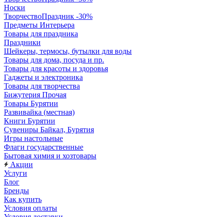
Носки
ТворчествоПраздник -30%
Предметы Интерьера
Товары для праздника
Праздники
Шейкеры, термосы, бутылки для воды
Товары для дома, посуда и пр.
Товары для красоты и здоровья
Гаджеты и электроника
Товары для творчества
Бижутерия Прочая
Товары Бурятии
Развивайка (местная)
Книги Бурятии
Сувениры Байкал, Бурятия
Игры настольные
Флаги государственные
Бытовая химия и хозтовары
Акции
Услуги
Блог
Бренды
Как купить
Условия оплаты
Условия доставки