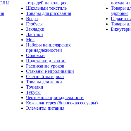
КОЛЫ
тетрадей на кольцах
посуда и 
Школьный текстиль
Товары дл
ия
Товары для рисования
здоровья
Веера
Гаджеты 
Глобусы
Товары дл
Закладки
Бижутери
Ластики
Мел
Наборы канцелярских
принадлежностей
Обложки
Подставки для книг
Расписание уроков
Стаканы-непроливайки
Счетный материал
Товары для лепки
Точилки
Тубусы
Чертежные принадлежности
Кожгалантерея (бизнес-аксессуары)
Элементы питания