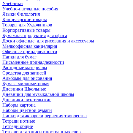
Учебники
Учебно-наглядные пособия
Языки Филология
Канцелярские товары
Товары для Художников
Корпоративные товары
Бумажная продукция для офиса
Доски офисные, для рисования и аксессуары
Мелкоофисная канцелярия
Офисные принадлежности
Папки для бумаг
Письменные принадлежности
Расходные материалы
Средства для записей
Альбомы для рисования
Бумага миллиметровая
Дневники Школьные
Дневники для музыкальной школы
Дневники читательские
Наборы картона
Наборы цветной бумаги
Папки для акварели,черчения,творчества
Тетради нотные
Тетради общие
Тетради для записи иностранных слов