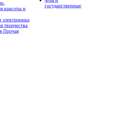
Флаги
пр.
государственные
я красоты и
и электроника
я творчества
я Прочая