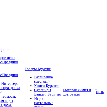
аздник
щие игры
воПраздник
Товары Бурятии
воПраздник
Развивайка
(местная)
 Интерьера
Книги Бурятии
я праздника
+
Сувениры
Бытовая химия и
и
ЕЩЕ
Байкал, Бурятия
хозтовары
 термосы,
Игры
для воды
настольные
я дома,