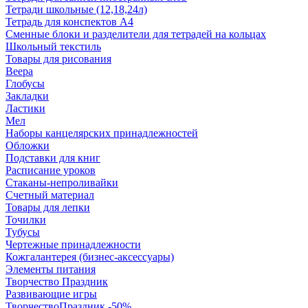
Тетради школьные (12,18,24л)
Тетрадь для конспектов А4
Сменные блоки и разделители для тетрадей на кольцах
Школьный текстиль
Товары для рисования
Веера
Глобусы
Закладки
Ластики
Мел
Наборы канцелярских принадлежностей
Обложки
Подставки для книг
Расписание уроков
Стаканы-непроливайки
Счетный материал
Товары для лепки
Точилки
Тубусы
Чертежные принадлежности
Кожгалантерея (бизнес-аксессуары)
Элементы питания
Творчество Праздник
Развивающие игры
ТворчествоПраздник -50%