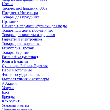
Носки
ТворчествоПраздник -30%
Предметы Интерьера
Товары для праздника
Праздники
Шейкеры, термосы, бутылки для воды
Товары для дома, посуда и пр.
Товары для красоты и здоровья
Гаджеты и электроника
Товары для творчества
Бижутерия Прочая
Товары Бурятии
Развивайка (местная)
Книги Бурятии
Сувениры Байкал, Бурятия
Игры настольные
Флаги государственные
Бытовая химия и хозтовары
Акции
Услуги
Блог
Бренды
Как купить
Условия оплаты
Условия доставки