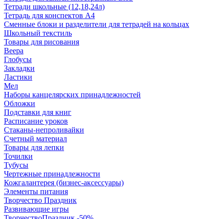
Тетради школьные (12,18,24л)
Тетрадь для конспектов А4
Сменные блоки и разделители для тетрадей на кольцах
Школьный текстиль
Товары для рисования
Веера
Глобусы
Закладки
Ластики
Мел
Наборы канцелярских принадлежностей
Обложки
Подставки для книг
Расписание уроков
Стаканы-непроливайки
Счетный материал
Товары для лепки
Точилки
Тубусы
Чертежные принадлежности
Кожгалантерея (бизнес-аксессуары)
Элементы питания
Творчество Праздник
Развивающие игры
ТворчествоПраздник -50%