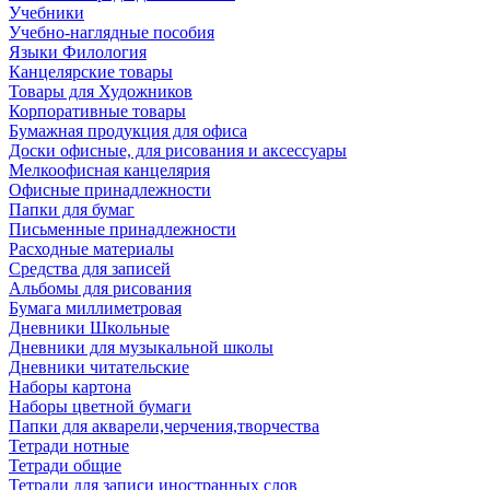
Учебники
Учебно-наглядные пособия
Языки Филология
Канцелярские товары
Товары для Художников
Корпоративные товары
Бумажная продукция для офиса
Доски офисные, для рисования и аксессуары
Мелкоофисная канцелярия
Офисные принадлежности
Папки для бумаг
Письменные принадлежности
Расходные материалы
Средства для записей
Альбомы для рисования
Бумага миллиметровая
Дневники Школьные
Дневники для музыкальной школы
Дневники читательские
Наборы картона
Наборы цветной бумаги
Папки для акварели,черчения,творчества
Тетради нотные
Тетради общие
Тетради для записи иностранных слов