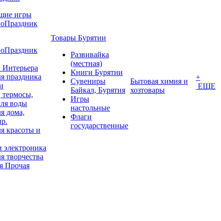
щие игры
воПраздник
Товары Бурятии
воПраздник
Развивайка
(местная)
 Интерьера
Книги Бурятии
я праздника
+
Сувениры
Бытовая химия и
и
ЕЩЕ
Байкал, Бурятия
хозтовары
 термосы,
Игры
для воды
настольные
я дома,
Флаги
пр.
государственные
я красоты и
и электроника
я творчества
я Прочая