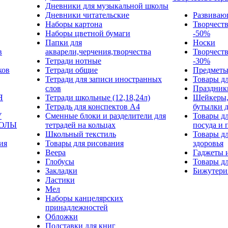
Дневники для музыкальной школы
Дневники читательские
Развиваю
Наборы картона
Творчест
Наборы цветной бумаги
-50%
Папки для
Носки
в
акварели,черчения,творчества
Творчест
Тетради нотные
-30%
ков
Тетради общие
Предметы
Тетради для записи иностранных
Товары дл
слов
Праздник
Я
Тетради школьные (12,18,24л)
Шейкеры,
Тетрадь для конспектов А4
бутылки 
У
Сменные блоки и разделители для
Товары дл
КОЛЫ
тетрадей на кольцах
посуда и 
Школьный текстиль
Товары дл
ия
Товары для рисования
здоровья
Веера
Гаджеты 
Глобусы
Товары дл
Закладки
Бижутери
Ластики
Мел
Наборы канцелярских
принадлежностей
Обложки
Подставки для книг