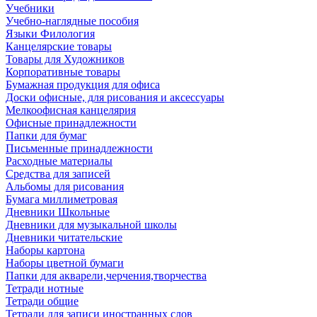
Учебники
Учебно-наглядные пособия
Языки Филология
Канцелярские товары
Товары для Художников
Корпоративные товары
Бумажная продукция для офиса
Доски офисные, для рисования и аксессуары
Мелкоофисная канцелярия
Офисные принадлежности
Папки для бумаг
Письменные принадлежности
Расходные материалы
Средства для записей
Альбомы для рисования
Бумага миллиметровая
Дневники Школьные
Дневники для музыкальной школы
Дневники читательские
Наборы картона
Наборы цветной бумаги
Папки для акварели,черчения,творчества
Тетради нотные
Тетради общие
Тетради для записи иностранных слов