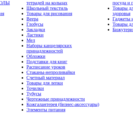
КОЛЫ
тетрадей на кольцах
посуда и 
Школьный текстиль
Товары дл
ия
Товары для рисования
здоровья
Веера
Гаджеты 
Глобусы
Товары дл
Закладки
Бижутери
Ластики
Мел
Наборы канцелярских
принадлежностей
Обложки
Подставки для книг
Расписание уроков
Стаканы-непроливайки
Счетный материал
Товары для лепки
Точилки
Тубусы
Чертежные принадлежности
Кожгалантерея (бизнес-аксессуары)
Элементы питания