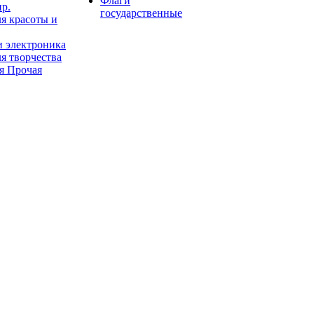
Флаги
пр.
государственные
я красоты и
и электроника
я творчества
я Прочая