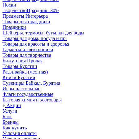
Носки
ТворчествоПраздник -30%
Предметы Интерьера
Товары для праздника
Праздники
Шейкеры, термосы, бутылки для воды
Товары для дома, посуда и пр.
Товары для красоты и здоровья
Гаджеты и электроника
Товары для творчества
Бижутерия Прочая
Товары Бурятии
Развивайка (местная)
Книги Бурятии
Сувениры Байкал, Бурятия
Игры настольные
Флаги государственные
Бытовая химия и хозтовары
Акции
Услуги
Блог
Бренды
Как купить
Условия оплаты
Условия доставки