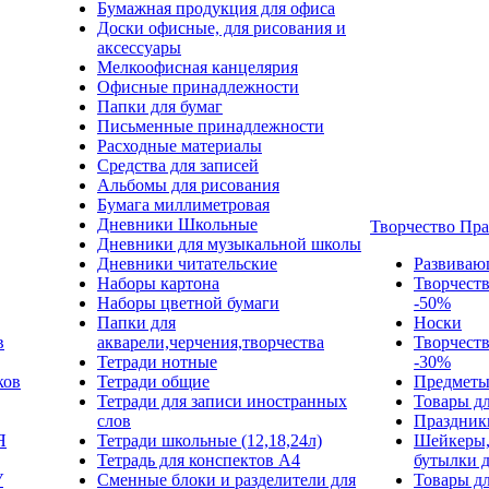
Бумажная продукция для офиса
Доски офисные, для рисования и
аксессуары
Мелкоофисная канцелярия
Офисные принадлежности
Папки для бумаг
Письменные принадлежности
Расходные материалы
Средства для записей
Альбомы для рисования
Бумага миллиметровая
Дневники Школьные
Творчество Пр
Дневники для музыкальной школы
Дневники читательские
Развиваю
Наборы картона
Творчест
Наборы цветной бумаги
-50%
Папки для
Носки
в
акварели,черчения,творчества
Творчест
Тетради нотные
-30%
ков
Тетради общие
Предметы
Тетради для записи иностранных
Товары дл
слов
Праздник
Я
Тетради школьные (12,18,24л)
Шейкеры,
Тетрадь для конспектов А4
бутылки 
У
Сменные блоки и разделители для
Товары дл