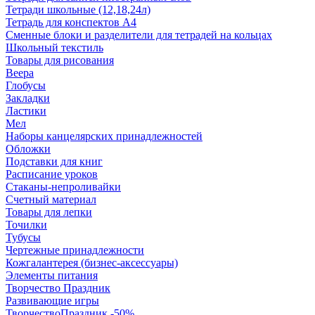
Тетради школьные (12,18,24л)
Тетрадь для конспектов А4
Сменные блоки и разделители для тетрадей на кольцах
Школьный текстиль
Товары для рисования
Веера
Глобусы
Закладки
Ластики
Мел
Наборы канцелярских принадлежностей
Обложки
Подставки для книг
Расписание уроков
Стаканы-непроливайки
Счетный материал
Товары для лепки
Точилки
Тубусы
Чертежные принадлежности
Кожгалантерея (бизнес-аксессуары)
Элементы питания
Творчество Праздник
Развивающие игры
ТворчествоПраздник -50%