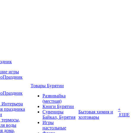
аздник
щие игры
воПраздник
Товары Бурятии
воПраздник
Развивайка
(местная)
 Интерьера
Книги Бурятии
я праздника
+
Сувениры
Бытовая химия и
и
ЕЩЕ
Байкал, Бурятия
хозтовары
 термосы,
Игры
для воды
настольные
я дома,