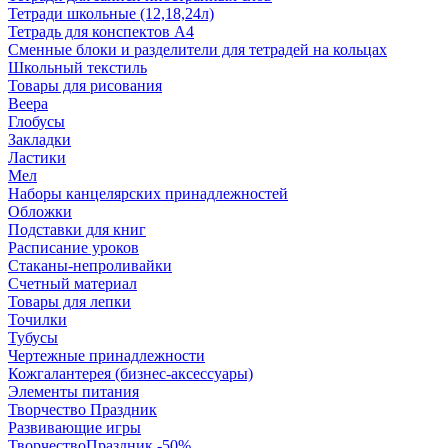
Тетради школьные (12,18,24л)
Тетрадь для конспектов А4
Сменные блоки и разделители для тетрадей на кольцах
Школьный текстиль
Товары для рисования
Веера
Глобусы
Закладки
Ластики
Мел
Наборы канцелярских принадлежностей
Обложки
Подставки для книг
Расписание уроков
Стаканы-непроливайки
Счетный материал
Товары для лепки
Точилки
Тубусы
Чертежные принадлежности
Кожгалантерея (бизнес-аксессуары)
Элементы питания
Творчество Праздник
Развивающие игры
ТворчествоПраздник -50%