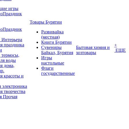
щие игры
воПраздник
Товары Бурятии
воПраздник
Развивайка
(местная)
 Интерьера
Книги Бурятии
я праздника
+
Сувениры
Бытовая химия и
и
ЕЩЕ
Байкал, Бурятия
хозтовары
 термосы,
Игры
для воды
настольные
я дома,
Флаги
пр.
государственные
я красоты и
и электроника
я творчества
я Прочая