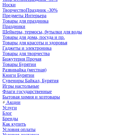
Носки
ТворчествоПраздник -30%
Предметы Интерьера
Товары для праздника
Праздники
Шейкеры, термосы, бутылки для воды
Товары для дома, посуда и пр.
Товары для красоты и здоровья
Гаджеты и электроника
Товары для творчества
Бижутерия Прочая
Товары Бурятии
Развивайка (местная)
Книги Бурятии
Сувениры Байкал, Бурятия
Игры настольные
Флаги государственные
Бытовая химия и хозтовары
Акции
Услуги
Блог
Бренды
Как купить
Условия оплаты
Условия доставки