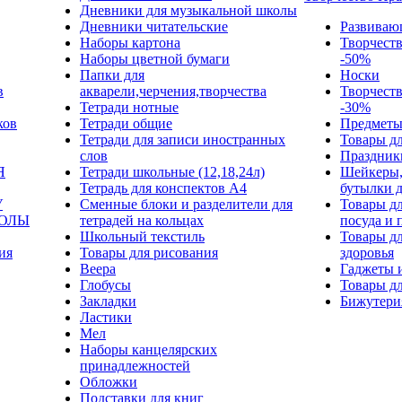
Дневники для музыкальной школы
Дневники читательские
Развиваю
Наборы картона
Творчест
Наборы цветной бумаги
-50%
Папки для
Носки
в
акварели,черчения,творчества
Творчест
Тетради нотные
-30%
ков
Тетради общие
Предметы
Тетради для записи иностранных
Товары дл
слов
Праздник
Я
Тетради школьные (12,18,24л)
Шейкеры,
Тетрадь для конспектов А4
бутылки 
У
Сменные блоки и разделители для
Товары дл
КОЛЫ
тетрадей на кольцах
посуда и 
Школьный текстиль
Товары дл
ия
Товары для рисования
здоровья
Веера
Гаджеты 
Глобусы
Товары дл
Закладки
Бижутери
Ластики
Мел
Наборы канцелярских
принадлежностей
Обложки
Подставки для книг