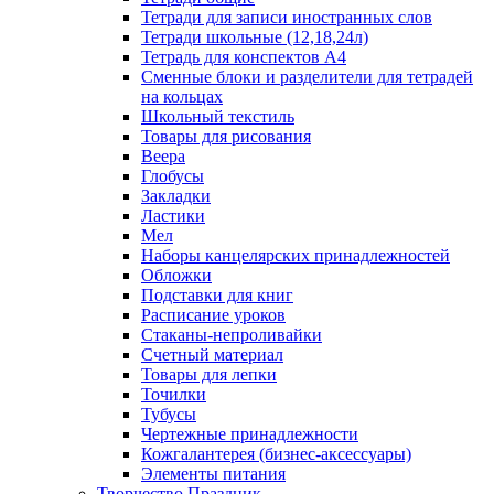
Тетради для записи иностранных слов
Тетради школьные (12,18,24л)
Тетрадь для конспектов А4
Сменные блоки и разделители для тетрадей
на кольцах
Школьный текстиль
Товары для рисования
Веера
Глобусы
Закладки
Ластики
Мел
Наборы канцелярских принадлежностей
Обложки
Подставки для книг
Расписание уроков
Стаканы-непроливайки
Счетный материал
Товары для лепки
Точилки
Тубусы
Чертежные принадлежности
Кожгалантерея (бизнес-аксессуары)
Элементы питания
Творчество Праздник