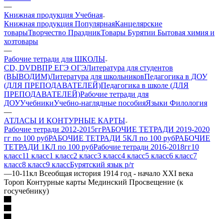
—
Книжная продукция Учебная
Книжная продукция Популярная
Канцелярские
товары
Творчество Праздник
Товары Бурятии
Бытовая химия и
хозтовары
—
Рабочие тетради для ШКОЛЫ
CD, DVD
ВПР ЕГЭ ОГЭ
Литература для студентов
(ВЫВОДИМ)
Литература для школьников
Педагогика в ДОУ
(ДЛЯ ПРЕПОДАВАТЕЛЕЙ)
Педагогика в школе (ДЛЯ
ПРЕПОДАВАТЕЛЕЙ)
Рабочие тетради для
ДОУ
Учебники
Учебно-наглядные пособия
Языки Филология
—
АТЛАСЫ И КОНТУРНЫЕ КАРТЫ
Рабочие тетради 2012-2015гг
РАБОЧИЕ ТЕТРАДИ 2019-2020
гг по 100 руб
РАБОЧИЕ ТЕТРАДИ 5КЛ по 100 руб
РАБОЧИЕ
ТЕТРАДИ 1КЛ по 100 руб
Рабочие тетради 2016-2018гг
10
класс
11 класс
1 класс
2 класс
3 класс
4 класс
5 класс
6 класс
7
класс
8 класс
9 класс
Бурятский язык р/т
—
10-11кл Всеобщая история 1914 год - начало XXI века
Тороп Контурные карты Мединский Просвещение (к
госучебнику)