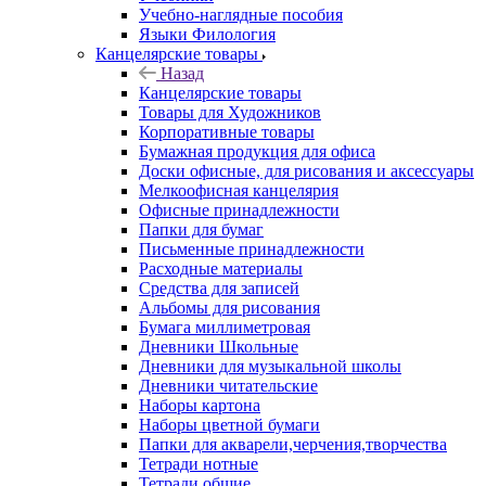
Учебно-наглядные пособия
Языки Филология
Канцелярские товары
Назад
Канцелярские товары
Товары для Художников
Корпоративные товары
Бумажная продукция для офиса
Доски офисные, для рисования и аксессуары
Мелкоофисная канцелярия
Офисные принадлежности
Папки для бумаг
Письменные принадлежности
Расходные материалы
Средства для записей
Альбомы для рисования
Бумага миллиметровая
Дневники Школьные
Дневники для музыкальной школы
Дневники читательские
Наборы картона
Наборы цветной бумаги
Папки для акварели,черчения,творчества
Тетради нотные
Тетради общие