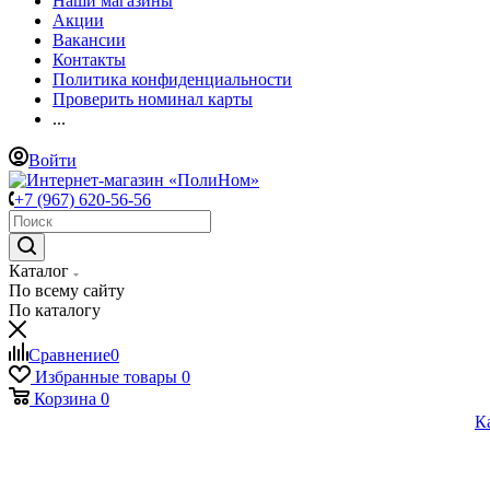
Наши магазины
Акции
Вакансии
Контакты
Политика конфиденциальности
Проверить номинал карты
...
Войти
+7 (967) 620-56-56
Каталог
По всему сайту
По каталогу
Сравнение
0
Избранные товары
0
Корзина
0
К