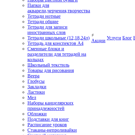
Папки для
акварели,черчения,творчества
Тетради нотные
Тетради общие
Тетради для записи
иностранных слов
Тетради школьные (12,18,24л)
Услуги
Блог
Акции
Тетрадь для конспектов А4
Сменные блоки и
разделители для тетрадей на
кольцах
Школьный текстиль
Товары для рисования
Веера
Глобусы
Закладки
Ластики
Мел
Наборы канцелярских
принадлежностей
Обложки
Подставки для книг
Расписание уроков
Стаканы-непроливайки