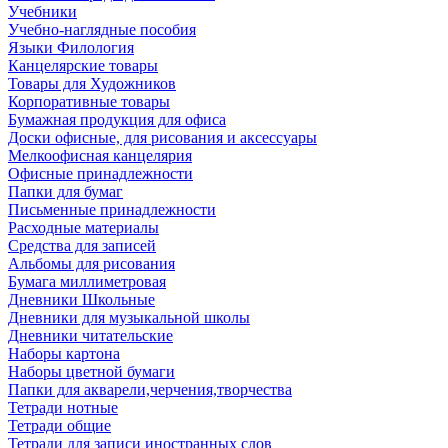
Учебники
Учебно-наглядные пособия
Языки Филология
Канцелярские товары
Товары для Художников
Корпоративные товары
Бумажная продукция для офиса
Доски офисные, для рисования и аксессуары
Мелкоофисная канцелярия
Офисные принадлежности
Папки для бумаг
Письменные принадлежности
Расходные материалы
Средства для записей
Альбомы для рисования
Бумага миллиметровая
Дневники Школьные
Дневники для музыкальной школы
Дневники читательские
Наборы картона
Наборы цветной бумаги
Папки для акварели,черчения,творчества
Тетради нотные
Тетради общие
Тетради для записи иностранных слов