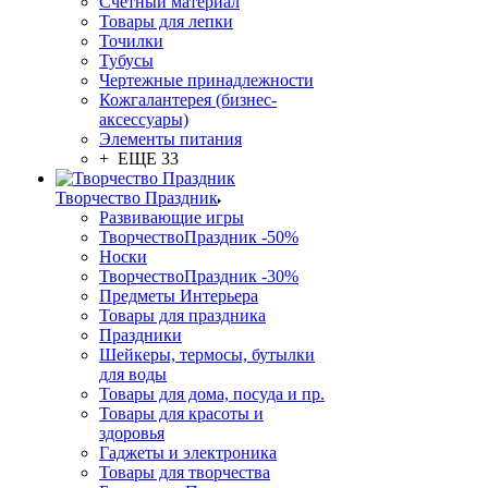
Счетный материал
Товары для лепки
Точилки
Тубусы
Чертежные принадлежности
Кожгалантерея (бизнес-
аксессуары)
Элементы питания
+ ЕЩЕ 33
Творчество Праздник
Развивающие игры
ТворчествоПраздник -50%
Носки
ТворчествоПраздник -30%
Предметы Интерьера
Товары для праздника
Праздники
Шейкеры, термосы, бутылки
для воды
Товары для дома, посуда и пр.
Товары для красоты и
здоровья
Гаджеты и электроника
Товары для творчества