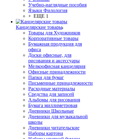
Учебно-наглядные пособия
Языки Филология
+ ЕЩЕ 1
Канцелярские товары
Товары для Художников
Корпоративные товары
Бумажная продукция для
офиса
Доски офисные, для
рисования и аксессуары
Мелкоофисная канцелярия
Офисные принадлежности
Папки для бумаг
Письменные принадлежности
Расходные материалы
Средства для записей
Альбомы для рисования
Бумага миллиметровая
Дневники Школьные
Дневники для музыкальной
школы
Дневники читательские
Наборы картона
Наборы цветной бумаги