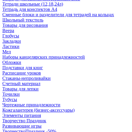
Тетради школьные (12,18,24л)
Тетрадь для конспектов А4
Сменные блоки и разделители для тетрадей на кольцах
Школьный текстиль
Товары для рисования
Веера
Глобусы
Закладки
Ластики
Мел
Наборы канцелярских принадлежностей
Обложки
Подставки для книг
Расписание уроков
Стаканы-непроливайки
Счетный материал
Товары для лепки
Точилки
Тубусы
Чертежные принадлежности
Кожгалантерея (бизнес-аксессуары)
Элементы питания
Творчество Праздник
Развивающие игры
ТворчествоПраздник -50%