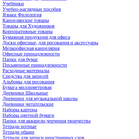
Учебники
Учебно-наглядные пособия
Языки Филология
Канцелярские товары
Товары для Художников
Корпоративные товары
Бумажная продукция для офиса
Доски офисные, для рисования и аксессуары
Мелкоофисная канцелярия
Офисные принадлежности
Папки для бумаг
Письменные принадлежности
Расходные материалы
Средства для записей
Альбомы для рисования
Бумага миллиметровая
Дневники Школьные
Дневники для музыкальной школы
Дневники читательские
Наборы картона
Наборы цветной бумаги
Папки для акварели,черчения,творчества
Тетради нотные
Тетради общие
Тетради для записи иностранных слов