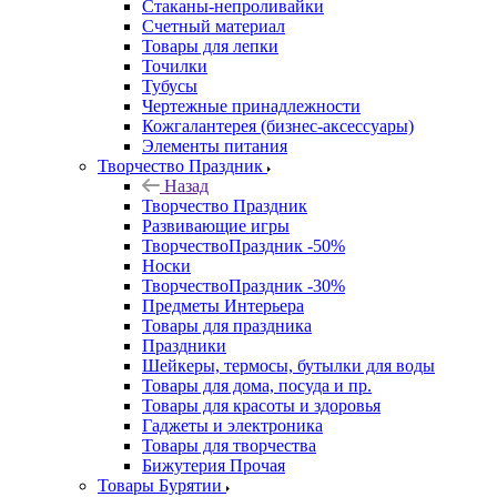
Стаканы-непроливайки
Счетный материал
Товары для лепки
Точилки
Тубусы
Чертежные принадлежности
Кожгалантерея (бизнес-аксессуары)
Элементы питания
Творчество Праздник
Назад
Творчество Праздник
Развивающие игры
ТворчествоПраздник -50%
Носки
ТворчествоПраздник -30%
Предметы Интерьера
Товары для праздника
Праздники
Шейкеры, термосы, бутылки для воды
Товары для дома, посуда и пр.
Товары для красоты и здоровья
Гаджеты и электроника
Товары для творчества
Бижутерия Прочая
Товары Бурятии