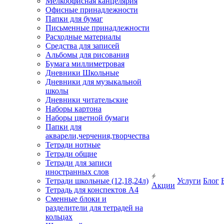
Мелкоофисная канцелярия
Офисные принадлежности
Папки для бумаг
Письменные принадлежности
Расходные материалы
Средства для записей
Альбомы для рисования
Бумага миллиметровая
Дневники Школьные
Дневники для музыкальной
школы
Дневники читательские
Наборы картона
Наборы цветной бумаги
Папки для
акварели,черчения,творчества
Тетради нотные
Тетради общие
Тетради для записи
иностранных слов
Тетради школьные (12,18,24л)
Услуги
Блог
Акции
Тетрадь для конспектов А4
Сменные блоки и
разделители для тетрадей на
кольцах