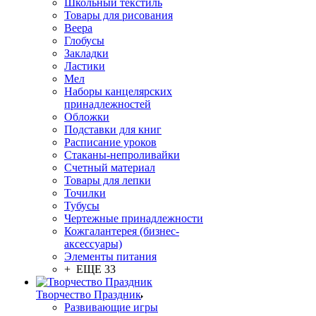
Школьный текстиль
Товары для рисования
Веера
Глобусы
Закладки
Ластики
Мел
Наборы канцелярских
принадлежностей
Обложки
Подставки для книг
Расписание уроков
Стаканы-непроливайки
Счетный материал
Товары для лепки
Точилки
Тубусы
Чертежные принадлежности
Кожгалантерея (бизнес-
аксессуары)
Элементы питания
+ ЕЩЕ 33
Творчество Праздник
Развивающие игры