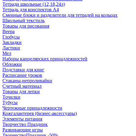
Тетради школьные (12,18,24л)
Тетрадь для конспектов А4
Сменные блоки и разделители для тетрадей на кольцах
Школьный текстиль
Товары для рисования
Веера
Глобусы
Закладки
Ластики
Мел
Наборы канцелярских принадлежностей
Обложки
Подставки для книг
Расписание уроков
Стаканы-непроливайки
Счетный материал
Товары для лепки
Точилки
Тубусы
Чертежные принадлежности
Кожгалантерея (бизнес-аксессуары)
Элементы питания
Творчество Праздник
Развивающие игры
ТворчествоПраздник -50%