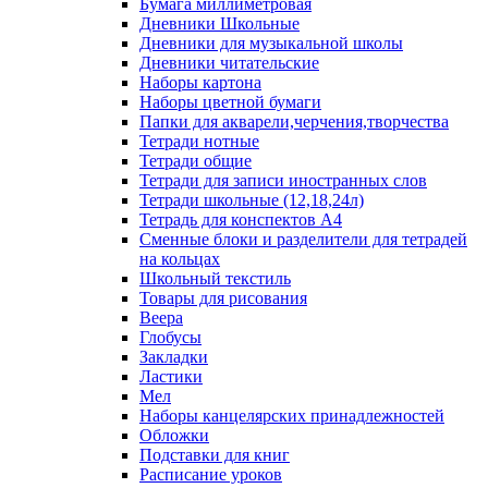
Бумага миллиметровая
Дневники Школьные
Дневники для музыкальной школы
Дневники читательские
Наборы картона
Наборы цветной бумаги
Папки для акварели,черчения,творчества
Тетради нотные
Тетради общие
Тетради для записи иностранных слов
Тетради школьные (12,18,24л)
Тетрадь для конспектов А4
Сменные блоки и разделители для тетрадей
на кольцах
Школьный текстиль
Товары для рисования
Веера
Глобусы
Закладки
Ластики
Мел
Наборы канцелярских принадлежностей
Обложки
Подставки для книг
Расписание уроков