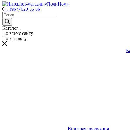
+7 (967) 620-56-56
Каталог
По всему сайту
По каталогу
К
Книжная продукция