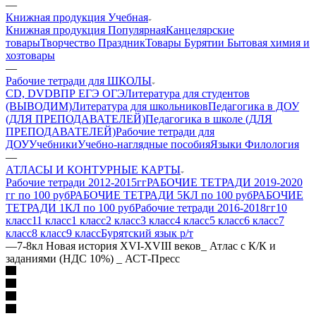
—
Книжная продукция Учебная
Книжная продукция Популярная
Канцелярские
товары
Творчество Праздник
Товары Бурятии
Бытовая химия и
хозтовары
—
Рабочие тетради для ШКОЛЫ
CD, DVD
ВПР ЕГЭ ОГЭ
Литература для студентов
(ВЫВОДИМ)
Литература для школьников
Педагогика в ДОУ
(ДЛЯ ПРЕПОДАВАТЕЛЕЙ)
Педагогика в школе (ДЛЯ
ПРЕПОДАВАТЕЛЕЙ)
Рабочие тетради для
ДОУ
Учебники
Учебно-наглядные пособия
Языки Филология
—
АТЛАСЫ И КОНТУРНЫЕ КАРТЫ
Рабочие тетради 2012-2015гг
РАБОЧИЕ ТЕТРАДИ 2019-2020
гг по 100 руб
РАБОЧИЕ ТЕТРАДИ 5КЛ по 100 руб
РАБОЧИЕ
ТЕТРАДИ 1КЛ по 100 руб
Рабочие тетради 2016-2018гг
10
класс
11 класс
1 класс
2 класс
3 класс
4 класс
5 класс
6 класс
7
класс
8 класс
9 класс
Бурятский язык р/т
—
7-8кл Новая история XVI-XVIII веков_ Атлас с К/К и
заданиями (НДС 10%) _ АСТ-Пресс