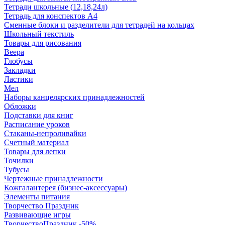
Тетради школьные (12,18,24л)
Тетрадь для конспектов А4
Сменные блоки и разделители для тетрадей на кольцах
Школьный текстиль
Товары для рисования
Веера
Глобусы
Закладки
Ластики
Мел
Наборы канцелярских принадлежностей
Обложки
Подставки для книг
Расписание уроков
Стаканы-непроливайки
Счетный материал
Товары для лепки
Точилки
Тубусы
Чертежные принадлежности
Кожгалантерея (бизнес-аксессуары)
Элементы питания
Творчество Праздник
Развивающие игры
ТворчествоПраздник -50%