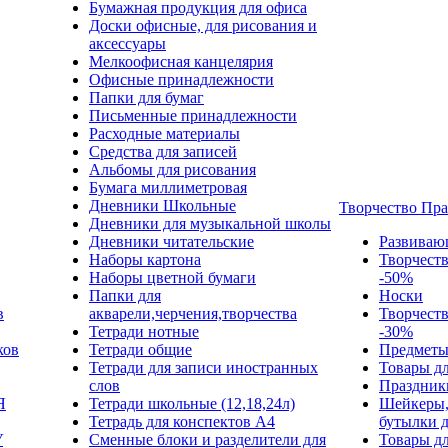
Бумажная продукция для офиса
Доски офисные, для рисования и
аксессуары
Мелкоофисная канцелярия
Офисные принадлежности
Папки для бумаг
Письменные принадлежности
Расходные материалы
Средства для записей
Альбомы для рисования
Бумага миллиметровая
Дневники Школьные
Творчество Пр
Дневники для музыкальной школы
Дневники читательские
Развиваю
Наборы картона
Творчест
Наборы цветной бумаги
-50%
Папки для
Носки
в
акварели,черчения,творчества
Творчест
Тетради нотные
-30%
ков
Тетради общие
Предметы
Тетради для записи иностранных
Товары дл
слов
Праздник
Я
Тетради школьные (12,18,24л)
Шейкеры,
Тетрадь для конспектов А4
бутылки 
У
Сменные блоки и разделители для
Товары дл