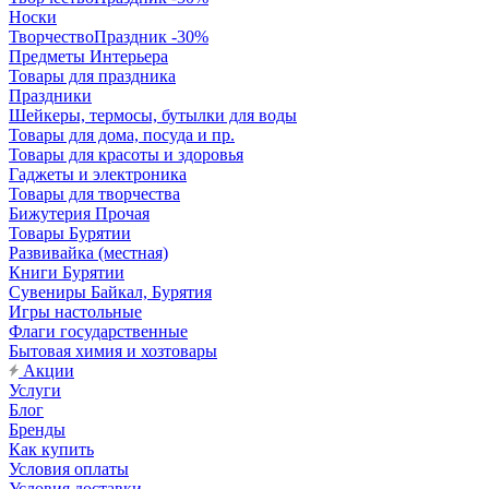
Носки
ТворчествоПраздник -30%
Предметы Интерьера
Товары для праздника
Праздники
Шейкеры, термосы, бутылки для воды
Товары для дома, посуда и пр.
Товары для красоты и здоровья
Гаджеты и электроника
Товары для творчества
Бижутерия Прочая
Товары Бурятии
Развивайка (местная)
Книги Бурятии
Сувениры Байкал, Бурятия
Игры настольные
Флаги государственные
Бытовая химия и хозтовары
Акции
Услуги
Блог
Бренды
Как купить
Условия оплаты
Условия доставки