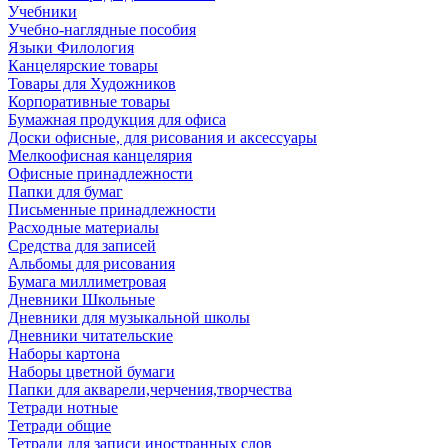
Учебники
Учебно-наглядные пособия
Языки Филология
Канцелярские товары
Товары для Художников
Корпоративные товары
Бумажная продукция для офиса
Доски офисные, для рисования и аксессуары
Мелкоофисная канцелярия
Офисные принадлежности
Папки для бумаг
Письменные принадлежности
Расходные материалы
Средства для записей
Альбомы для рисования
Бумага миллиметровая
Дневники Школьные
Дневники для музыкальной школы
Дневники читательские
Наборы картона
Наборы цветной бумаги
Папки для акварели,черчения,творчества
Тетради нотные
Тетради общие
Тетради для записи иностранных слов