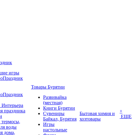
аздник
щие игры
воПраздник
Товары Бурятии
воПраздник
Развивайка
(местная)
 Интерьера
Книги Бурятии
я праздника
+
Сувениры
Бытовая химия и
и
ЕЩЕ
Байкал, Бурятия
хозтовары
 термосы,
Игры
для воды
настольные
я дома,