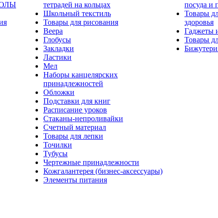
КОЛЫ
тетрадей на кольцах
посуда и 
Школьный текстиль
Товары дл
ия
Товары для рисования
здоровья
Веера
Гаджеты 
Глобусы
Товары дл
Закладки
Бижутери
Ластики
Мел
Наборы канцелярских
принадлежностей
Обложки
Подставки для книг
Расписание уроков
Стаканы-непроливайки
Счетный материал
Товары для лепки
Точилки
Тубусы
Чертежные принадлежности
Кожгалантерея (бизнес-аксессуары)
Элементы питания