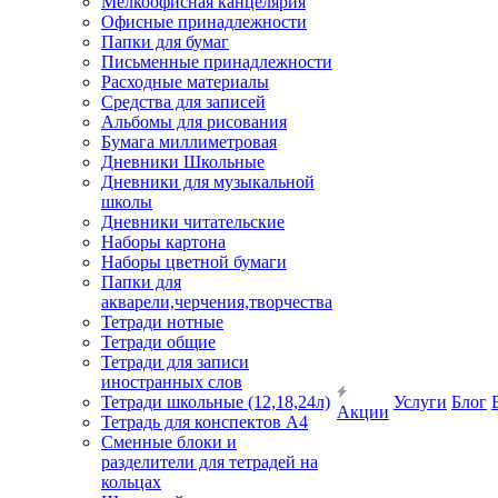
Мелкоофисная канцелярия
Офисные принадлежности
Папки для бумаг
Письменные принадлежности
Расходные материалы
Средства для записей
Альбомы для рисования
Бумага миллиметровая
Дневники Школьные
Дневники для музыкальной
школы
Дневники читательские
Наборы картона
Наборы цветной бумаги
Папки для
акварели,черчения,творчества
Тетради нотные
Тетради общие
Тетради для записи
иностранных слов
Тетради школьные (12,18,24л)
Услуги
Блог
Акции
Тетрадь для конспектов А4
Сменные блоки и
разделители для тетрадей на
кольцах