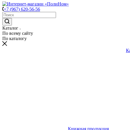
+7 (967) 620-56-56
Каталог
По всему сайту
По каталогу
К
Книжная продукция