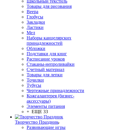
Школьный текстиль
Товары для рисования
Веера
Глобусы
Закладки
Ластики
Мел
Наборы канцелярских
принадлежностей
Обложки
Подставки для книг
Расписание уроков
Стаканы-непроливайки
Счетный материал
Товары для лепки
Точилки
Тубусы
Чертежные принадлежности
Кожгалантерея (бизнес-
аксессуары)
Элементы питания
+ ЕЩЕ 33
Творчество Праздник
Развивающие игры