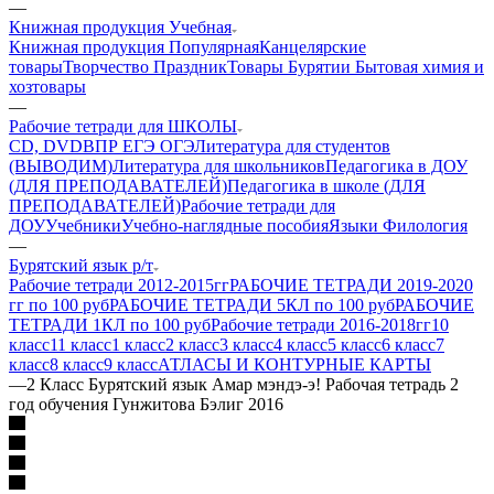
—
Книжная продукция Учебная
Книжная продукция Популярная
Канцелярские
товары
Творчество Праздник
Товары Бурятии
Бытовая химия и
хозтовары
—
Рабочие тетради для ШКОЛЫ
CD, DVD
ВПР ЕГЭ ОГЭ
Литература для студентов
(ВЫВОДИМ)
Литература для школьников
Педагогика в ДОУ
(ДЛЯ ПРЕПОДАВАТЕЛЕЙ)
Педагогика в школе (ДЛЯ
ПРЕПОДАВАТЕЛЕЙ)
Рабочие тетради для
ДОУ
Учебники
Учебно-наглядные пособия
Языки Филология
—
Бурятский язык р/т
Рабочие тетради 2012-2015гг
РАБОЧИЕ ТЕТРАДИ 2019-2020
гг по 100 руб
РАБОЧИЕ ТЕТРАДИ 5КЛ по 100 руб
РАБОЧИЕ
ТЕТРАДИ 1КЛ по 100 руб
Рабочие тетради 2016-2018гг
10
класс
11 класс
1 класс
2 класс
3 класс
4 класс
5 класс
6 класс
7
класс
8 класс
9 класс
АТЛАСЫ И КОНТУРНЫЕ КАРТЫ
—
2 Класс Бурятский язык Амар мэндэ-э! Рабочая тетрадь 2
год обучения Гунжитова Бэлиг 2016