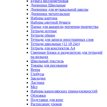
Бумага миллиметровая
Дневники Школьные
Дневники для музыкальной школы
Дневники читательские
Наборы картона
Наборы цветной бумаги
Папки для акварели,черчения,творчества
Тетради нотные
Тетради общие
Тетради для записи иностранных слов
Тетради школьные (12,18,24л)
Тетрадь для конспектов А4
Сменные блоки и разделители для тетрадей
на кольцах
Школьный текстиль
Товары для рисования
Веера
Глобусы
Закладки
Ластики
Мел
Наборы канцелярских принадлежностей
Обложки
Подставки для книг
Расписание уроков