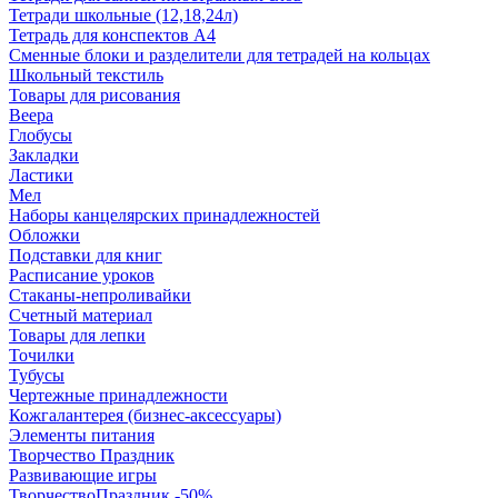
Тетради школьные (12,18,24л)
Тетрадь для конспектов А4
Сменные блоки и разделители для тетрадей на кольцах
Школьный текстиль
Товары для рисования
Веера
Глобусы
Закладки
Ластики
Мел
Наборы канцелярских принадлежностей
Обложки
Подставки для книг
Расписание уроков
Стаканы-непроливайки
Счетный материал
Товары для лепки
Точилки
Тубусы
Чертежные принадлежности
Кожгалантерея (бизнес-аксессуары)
Элементы питания
Творчество Праздник
Развивающие игры
ТворчествоПраздник -50%