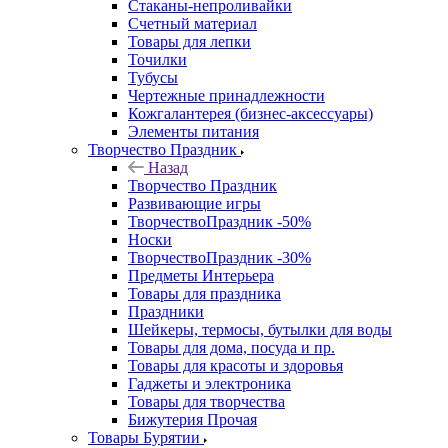
Стаканы-непроливайки
Счетный материал
Товары для лепки
Точилки
Тубусы
Чертежные принадлежности
Кожгалантерея (бизнес-аксессуары)
Элементы питания
Творчество Праздник
Назад
Творчество Праздник
Развивающие игры
ТворчествоПраздник -50%
Носки
ТворчествоПраздник -30%
Предметы Интерьера
Товары для праздника
Праздники
Шейкеры, термосы, бутылки для воды
Товары для дома, посуда и пр.
Товары для красоты и здоровья
Гаджеты и электроника
Товары для творчества
Бижутерия Прочая
Товары Бурятии