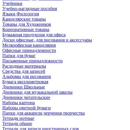
Учебники
Учебно-наглядные пособия
Языки Филология
Канцелярские товары
Товары для Художников
Корпоративные товары
Бумажная продукция для офиса
Доски офисные, для рисования и аксессуары
Мелкоофисная канцелярия
Офисные принадлежности
Папки для бумаг
Письменные принадлежности
Расходные материалы
Средства для записей
Альбомы для рисования
Бумага миллиметровая
Дневники Школьные
Дневники для музыкальной школы
Дневники читательские
Наборы картона
Наборы цветной бумаги
Папки для акварели,черчения,творчества
Тетради нотные
Тетради общие
Тетради для записи иностранных слов