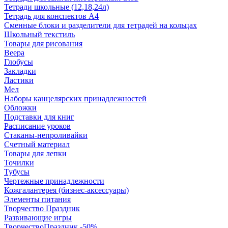
Тетради школьные (12,18,24л)
Тетрадь для конспектов А4
Сменные блоки и разделители для тетрадей на кольцах
Школьный текстиль
Товары для рисования
Веера
Глобусы
Закладки
Ластики
Мел
Наборы канцелярских принадлежностей
Обложки
Подставки для книг
Расписание уроков
Стаканы-непроливайки
Счетный материал
Товары для лепки
Точилки
Тубусы
Чертежные принадлежности
Кожгалантерея (бизнес-аксессуары)
Элементы питания
Творчество Праздник
Развивающие игры
ТворчествоПраздник -50%