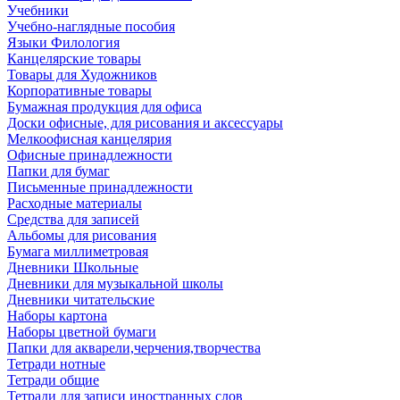
Учебники
Учебно-наглядные пособия
Языки Филология
Канцелярские товары
Товары для Художников
Корпоративные товары
Бумажная продукция для офиса
Доски офисные, для рисования и аксессуары
Мелкоофисная канцелярия
Офисные принадлежности
Папки для бумаг
Письменные принадлежности
Расходные материалы
Средства для записей
Альбомы для рисования
Бумага миллиметровая
Дневники Школьные
Дневники для музыкальной школы
Дневники читательские
Наборы картона
Наборы цветной бумаги
Папки для акварели,черчения,творчества
Тетради нотные
Тетради общие
Тетради для записи иностранных слов