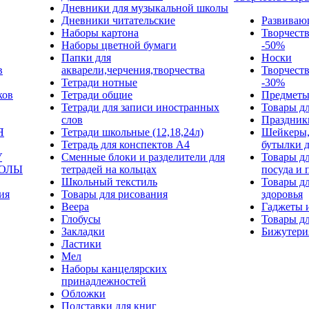
Дневники для музыкальной школы
Дневники читательские
Развиваю
Наборы картона
Творчест
Наборы цветной бумаги
-50%
Папки для
Носки
в
акварели,черчения,творчества
Творчест
Тетради нотные
-30%
ков
Тетради общие
Предметы
Тетради для записи иностранных
Товары дл
слов
Праздник
Я
Тетради школьные (12,18,24л)
Шейкеры,
Тетрадь для конспектов А4
бутылки 
У
Сменные блоки и разделители для
Товары дл
КОЛЫ
тетрадей на кольцах
посуда и 
Школьный текстиль
Товары дл
ия
Товары для рисования
здоровья
Веера
Гаджеты 
Глобусы
Товары дл
Закладки
Бижутери
Ластики
Мел
Наборы канцелярских
принадлежностей
Обложки
Подставки для книг