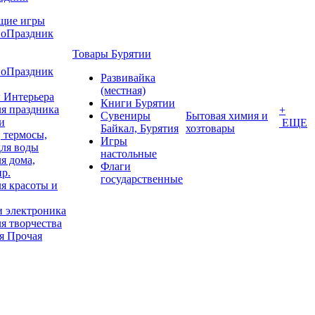
щие игры
воПраздник
Товары Бурятии
воПраздник
Развивайка
(местная)
 Интерьера
Книги Бурятии
я праздника
+
Сувениры
Бытовая химия и
и
ЕЩЕ
Байкал, Бурятия
хозтовары
 термосы,
Игры
для воды
настольные
я дома,
Флаги
пр.
государственные
я красоты и
и электроника
я творчества
я Прочая