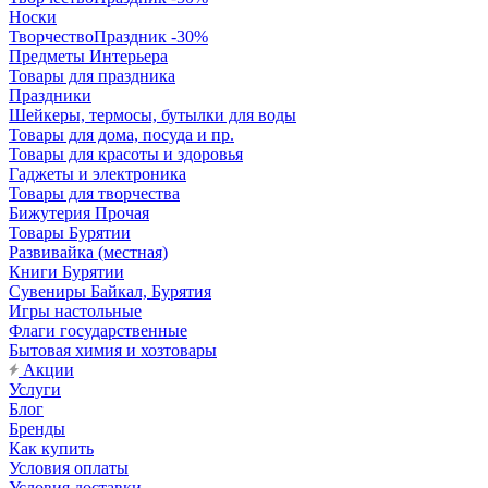
Носки
ТворчествоПраздник -30%
Предметы Интерьера
Товары для праздника
Праздники
Шейкеры, термосы, бутылки для воды
Товары для дома, посуда и пр.
Товары для красоты и здоровья
Гаджеты и электроника
Товары для творчества
Бижутерия Прочая
Товары Бурятии
Развивайка (местная)
Книги Бурятии
Сувениры Байкал, Бурятия
Игры настольные
Флаги государственные
Бытовая химия и хозтовары
Акции
Услуги
Блог
Бренды
Как купить
Условия оплаты
Условия доставки