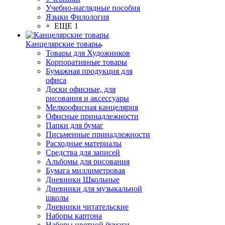
Учебно-наглядные пособия
Языки Филология
+ ЕЩЕ 1
Канцелярские товары
Товары для Художников
Корпоративные товары
Бумажная продукция для
офиса
Доски офисные, для
рисования и аксессуары
Мелкоофисная канцелярия
Офисные принадлежности
Папки для бумаг
Письменные принадлежности
Расходные материалы
Средства для записей
Альбомы для рисования
Бумага миллиметровая
Дневники Школьные
Дневники для музыкальной
школы
Дневники читательские
Наборы картона
Наборы цветной бумаги