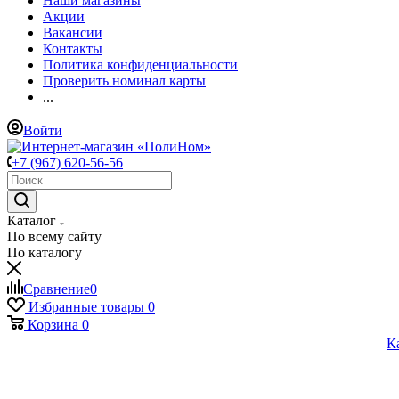
Наши магазины
Акции
Вакансии
Контакты
Политика конфиденциальности
Проверить номинал карты
...
Войти
+7 (967) 620-56-56
Каталог
По всему сайту
По каталогу
Сравнение
0
Избранные товары
0
Корзина
0
К