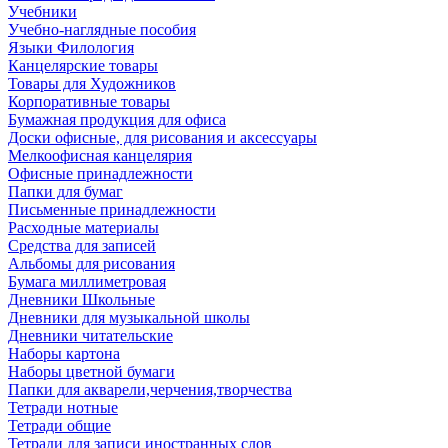
Учебники
Учебно-наглядные пособия
Языки Филология
Канцелярские товары
Товары для Художников
Корпоративные товары
Бумажная продукция для офиса
Доски офисные, для рисования и аксессуары
Мелкоофисная канцелярия
Офисные принадлежности
Папки для бумаг
Письменные принадлежности
Расходные материалы
Средства для записей
Альбомы для рисования
Бумага миллиметровая
Дневники Школьные
Дневники для музыкальной школы
Дневники читательские
Наборы картона
Наборы цветной бумаги
Папки для акварели,черчения,творчества
Тетради нотные
Тетради общие
Тетради для записи иностранных слов