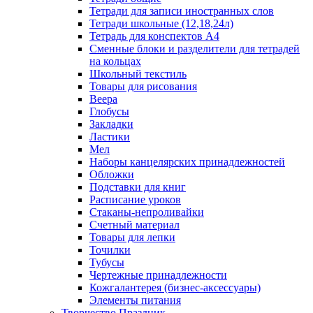
Тетради для записи иностранных слов
Тетради школьные (12,18,24л)
Тетрадь для конспектов А4
Сменные блоки и разделители для тетрадей
на кольцах
Школьный текстиль
Товары для рисования
Веера
Глобусы
Закладки
Ластики
Мел
Наборы канцелярских принадлежностей
Обложки
Подставки для книг
Расписание уроков
Стаканы-непроливайки
Счетный материал
Товары для лепки
Точилки
Тубусы
Чертежные принадлежности
Кожгалантерея (бизнес-аксессуары)
Элементы питания
Творчество Праздник