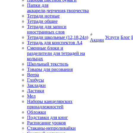
Папки для
акварели,черчения,творчества
Тетради нотные
Тетради общие
Тетради для записи
иностранных слов
Тетради школьные (12,18,24л)
Услуги
Блог
Акции
Тетрадь для конспектов А4
Сменные блоки и
разделители для тетрадей на
кольцах
Школьный текстиль
Товары для рисования
Веера
Глобусы
Закладки
Ластики
Мел
Наборы канцелярских
принадлежностей
Обложки
Подставки для книг
Расписание уроков
Стаканы-непроливайки