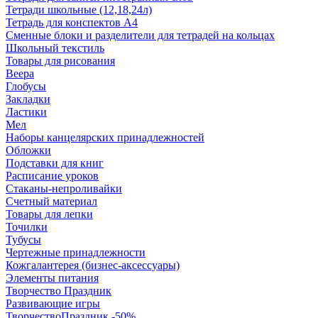
Тетради школьные (12,18,24л)
Тетрадь для конспектов А4
Сменные блоки и разделители для тетрадей на кольцах
Школьный текстиль
Товары для рисования
Веера
Глобусы
Закладки
Ластики
Мел
Наборы канцелярских принадлежностей
Обложки
Подставки для книг
Расписание уроков
Стаканы-непроливайки
Счетный материал
Товары для лепки
Точилки
Тубусы
Чертежные принадлежности
Кожгалантерея (бизнес-аксессуары)
Элементы питания
Творчество Праздник
Развивающие игры
ТворчествоПраздник -50%