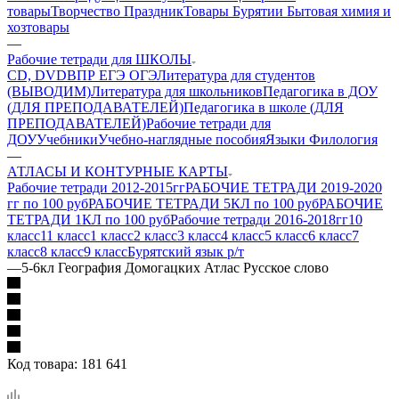
товары
Творчество Праздник
Товары Бурятии
Бытовая химия и
хозтовары
—
Рабочие тетради для ШКОЛЫ
CD, DVD
ВПР ЕГЭ ОГЭ
Литература для студентов
(ВЫВОДИМ)
Литература для школьников
Педагогика в ДОУ
(ДЛЯ ПРЕПОДАВАТЕЛЕЙ)
Педагогика в школе (ДЛЯ
ПРЕПОДАВАТЕЛЕЙ)
Рабочие тетради для
ДОУ
Учебники
Учебно-наглядные пособия
Языки Филология
—
АТЛАСЫ И КОНТУРНЫЕ КАРТЫ
Рабочие тетради 2012-2015гг
РАБОЧИЕ ТЕТРАДИ 2019-2020
гг по 100 руб
РАБОЧИЕ ТЕТРАДИ 5КЛ по 100 руб
РАБОЧИЕ
ТЕТРАДИ 1КЛ по 100 руб
Рабочие тетради 2016-2018гг
10
класс
11 класс
1 класс
2 класс
3 класс
4 класс
5 класс
6 класс
7
класс
8 класс
9 класс
Бурятский язык р/т
—
5-6кл География Домогацких Атлас Русское слово
Код товара:
181 641