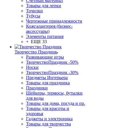
Счетный материал
Товары для лепки
Точилки
Тубусы
Чертежные принадлежности
Кожгалантерея (бизнес-
аксессуары)
Элементы питания
+ ЕЩЕ 33
Творчество Праздник
Развивающие игры
ТворчествоПраздник -50%
Носки
ТворчествоПраздник -30%
Предметы Интерьера
Товары для праздника
Праздники
Шейкеры, термосы, бутылки
для воды
Товары для дома, посуда и пр.
Товары для красоты и
здоровья
Гаджеты и электроника
Товары для творчества