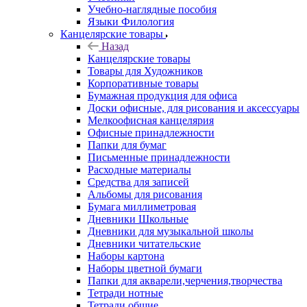
Учебно-наглядные пособия
Языки Филология
Канцелярские товары
Назад
Канцелярские товары
Товары для Художников
Корпоративные товары
Бумажная продукция для офиса
Доски офисные, для рисования и аксессуары
Мелкоофисная канцелярия
Офисные принадлежности
Папки для бумаг
Письменные принадлежности
Расходные материалы
Средства для записей
Альбомы для рисования
Бумага миллиметровая
Дневники Школьные
Дневники для музыкальной школы
Дневники читательские
Наборы картона
Наборы цветной бумаги
Папки для акварели,черчения,творчества
Тетради нотные
Тетради общие