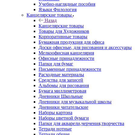
Учебно-наглядные пособия
Языки Филология
Канцелярские товары
Назад
Канцелярские товары
Товары для Художников
Корпоративные товары
Бумажная продукция для офиса
Доски офисные, для рисования и аксессуары
Мелкоофисная канцелярия
Офисные принадлежности
Папки для бумаг
Письменные принадлежности
Расходные материалы
Средства для записей
Альбомы для рисования
Бумага миллиметровая
Дневники Школьные
Дневники для музыкальной школы
Дневники читательские
Наборы картона
Наборы цветной бумаги
Папки для акварели,черчения,творчества
Тетради нотные
Тетради общие