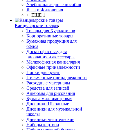
Учебно-наглядные пособия
Языки Филология
+ ЕЩЕ 1
Канцелярские товары
Товары для Художников
Корпоративные товары
Бумажная продукция для
офиса
Доски офисные, для
рисования и аксессуары
Мелкоофисная канцелярия
Офисные принадлежности
Папки для бумаг
Письменные принадлежности
Расходные материалы
Средства для записей
Альбомы для рисования
Бумага миллиметровая
Дневники Школьные
Дневники для музыкальной
школы
Дневники читательские
Наборы картона
Наборы цветной бумаги