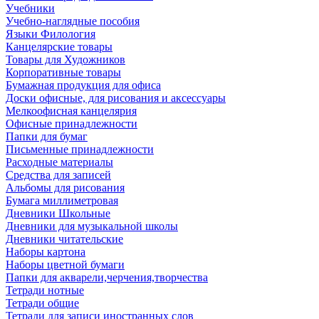
Учебники
Учебно-наглядные пособия
Языки Филология
Канцелярские товары
Товары для Художников
Корпоративные товары
Бумажная продукция для офиса
Доски офисные, для рисования и аксессуары
Мелкоофисная канцелярия
Офисные принадлежности
Папки для бумаг
Письменные принадлежности
Расходные материалы
Средства для записей
Альбомы для рисования
Бумага миллиметровая
Дневники Школьные
Дневники для музыкальной школы
Дневники читательские
Наборы картона
Наборы цветной бумаги
Папки для акварели,черчения,творчества
Тетради нотные
Тетради общие
Тетради для записи иностранных слов