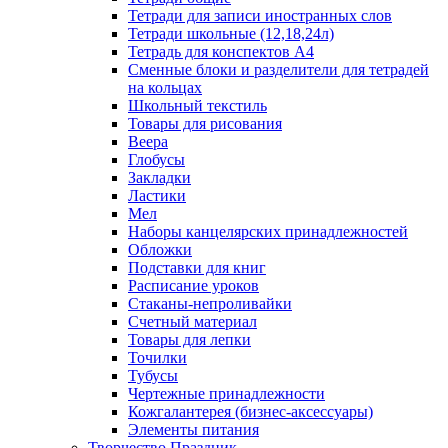
Тетради для записи иностранных слов
Тетради школьные (12,18,24л)
Тетрадь для конспектов А4
Сменные блоки и разделители для тетрадей
на кольцах
Школьный текстиль
Товары для рисования
Веера
Глобусы
Закладки
Ластики
Мел
Наборы канцелярских принадлежностей
Обложки
Подставки для книг
Расписание уроков
Стаканы-непроливайки
Счетный материал
Товары для лепки
Точилки
Тубусы
Чертежные принадлежности
Кожгалантерея (бизнес-аксессуары)
Элементы питания
Творчество Праздник