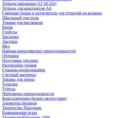
Тетради школьные (12,18,24л)
Тетрадь для конспектов А4
Сменные блоки и разделители для тетрадей на кольцах
Школьный текстиль
Товары для рисования
Веера
Глобусы
Закладки
Ластики
Мел
Наборы канцелярских принадлежностей
Обложки
Подставки для книг
Расписание уроков
Стаканы-непроливайки
Счетный материал
Товары для лепки
Точилки
Тубусы
Чертежные принадлежности
Кожгалантерея (бизнес-аксессуары)
Элементы питания
Творчество Праздник
Развивающие игры
ТворчествоПраздник -50%