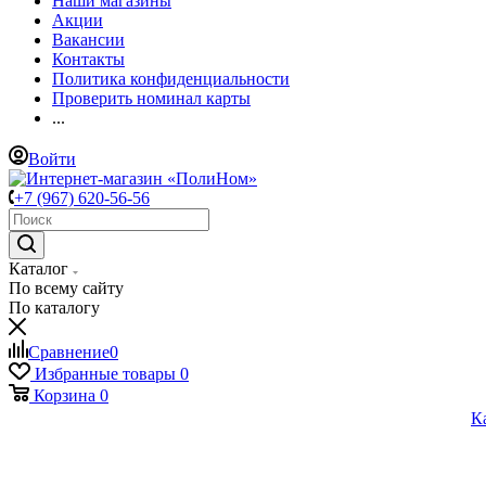
Наши магазины
Акции
Вакансии
Контакты
Политика конфиденциальности
Проверить номинал карты
...
Войти
+7 (967) 620-56-56
Каталог
По всему сайту
По каталогу
Сравнение
0
Избранные товары
0
Корзина
0
К