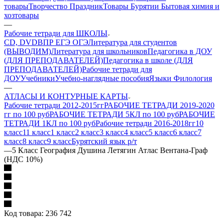
товары
Творчество Праздник
Товары Бурятии
Бытовая химия и
хозтовары
—
Рабочие тетради для ШКОЛЫ
CD, DVD
ВПР ЕГЭ ОГЭ
Литература для студентов
(ВЫВОДИМ)
Литература для школьников
Педагогика в ДОУ
(ДЛЯ ПРЕПОДАВАТЕЛЕЙ)
Педагогика в школе (ДЛЯ
ПРЕПОДАВАТЕЛЕЙ)
Рабочие тетради для
ДОУ
Учебники
Учебно-наглядные пособия
Языки Филология
—
АТЛАСЫ И КОНТУРНЫЕ КАРТЫ
Рабочие тетради 2012-2015гг
РАБОЧИЕ ТЕТРАДИ 2019-2020
гг по 100 руб
РАБОЧИЕ ТЕТРАДИ 5КЛ по 100 руб
РАБОЧИЕ
ТЕТРАДИ 1КЛ по 100 руб
Рабочие тетради 2016-2018гг
10
класс
11 класс
1 класс
2 класс
3 класс
4 класс
5 класс
6 класс
7
класс
8 класс
9 класс
Бурятский язык р/т
—
5 Класс География Душина Летягин Атлас Вентана-Граф
(НДС 10%)
Код товара:
236 742