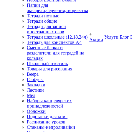
Папки для
акварели,черчения,творчества
Тетради нотные
Тетради общие
Тетради для записи
иностранных слов
Тетради школьные (12,18,24л)
Услуги
Блог
Акции
Тетрадь для конспектов А4
Сменные блоки и
разделители для тетрадей на
кольцах
Школьный текстиль
Товары для рисования
Веера
Глобусы
Закладки
Ластики
Мел
Наборы канцелярских
принадлежностей
Обложки
Подставки для книг
Расписание уроков
Стаканы-непроливайки