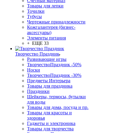
Счетный материал
Товары для лепки
Точилки
Тубусы
Чертежные принадлежности
Кожгалантерея (бизнес-
аксессуары)
Элементы питания
+ ЕЩЕ 33
Творчество Праздник
Развивающие игры
ТворчествоПраздник -50%
Носки
ТворчествоПраздник -30%
Предметы Интерьера
Товары для праздника
Праздники
Шейкеры, термосы, бутылки
для воды
Товары для дома, посуда и пр.
Товары для красоты и
здоровья
Гаджеты и электроника
Товары для творчества