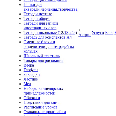
Папки для
акварели,черчения,творчества
Тетради нотные
Тетради общие
Тетради для записи
иностранных слов
Тетради школьные (12,18,24л)
Услуги
Блог
Акции
Тетрадь для конспектов А4
Сменные блоки и
разделители для тетрадей на
кольцах
Школьный текстиль
Товары для рисования
Веера
Глобусы
Закладки
Ластики
Мел
Наборы канцелярских
принадлежностей
Обложки
Подставки для книг
Расписание уроков
Стаканы-непроливайки