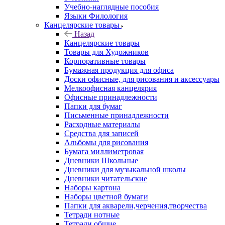
Учебно-наглядные пособия
Языки Филология
Канцелярские товары
Назад
Канцелярские товары
Товары для Художников
Корпоративные товары
Бумажная продукция для офиса
Доски офисные, для рисования и аксессуары
Мелкоофисная канцелярия
Офисные принадлежности
Папки для бумаг
Письменные принадлежности
Расходные материалы
Средства для записей
Альбомы для рисования
Бумага миллиметровая
Дневники Школьные
Дневники для музыкальной школы
Дневники читательские
Наборы картона
Наборы цветной бумаги
Папки для акварели,черчения,творчества
Тетради нотные
Тетради общие