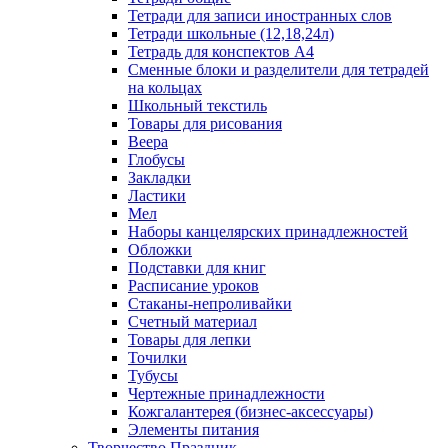
Тетради для записи иностранных слов
Тетради школьные (12,18,24л)
Тетрадь для конспектов А4
Сменные блоки и разделители для тетрадей
на кольцах
Школьный текстиль
Товары для рисования
Веера
Глобусы
Закладки
Ластики
Мел
Наборы канцелярских принадлежностей
Обложки
Подставки для книг
Расписание уроков
Стаканы-непроливайки
Счетный материал
Товары для лепки
Точилки
Тубусы
Чертежные принадлежности
Кожгалантерея (бизнес-аксессуары)
Элементы питания
Творчество Праздник