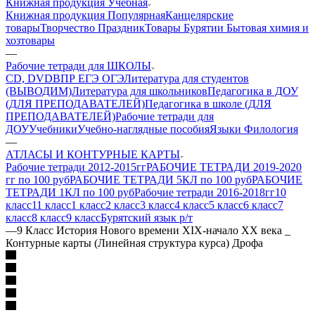
Книжная продукция Учебная
Книжная продукция Популярная
Канцелярские
товары
Творчество Праздник
Товары Бурятии
Бытовая химия и
хозтовары
—
Рабочие тетради для ШКОЛЫ
CD, DVD
ВПР ЕГЭ ОГЭ
Литература для студентов
(ВЫВОДИМ)
Литература для школьников
Педагогика в ДОУ
(ДЛЯ ПРЕПОДАВАТЕЛЕЙ)
Педагогика в школе (ДЛЯ
ПРЕПОДАВАТЕЛЕЙ)
Рабочие тетради для
ДОУ
Учебники
Учебно-наглядные пособия
Языки Филология
—
АТЛАСЫ И КОНТУРНЫЕ КАРТЫ
Рабочие тетради 2012-2015гг
РАБОЧИЕ ТЕТРАДИ 2019-2020
гг по 100 руб
РАБОЧИЕ ТЕТРАДИ 5КЛ по 100 руб
РАБОЧИЕ
ТЕТРАДИ 1КЛ по 100 руб
Рабочие тетради 2016-2018гг
10
класс
11 класс
1 класс
2 класс
3 класс
4 класс
5 класс
6 класс
7
класс
8 класс
9 класс
Бурятский язык р/т
—
9 Класс История Нового времени XIX-начало XX века _
Контурные карты (Линейная структура курса) Дрофа