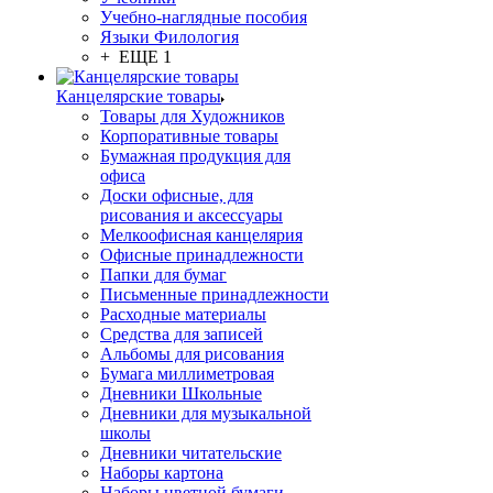
Учебно-наглядные пособия
Языки Филология
+ ЕЩЕ 1
Канцелярские товары
Товары для Художников
Корпоративные товары
Бумажная продукция для
офиса
Доски офисные, для
рисования и аксессуары
Мелкоофисная канцелярия
Офисные принадлежности
Папки для бумаг
Письменные принадлежности
Расходные материалы
Средства для записей
Альбомы для рисования
Бумага миллиметровая
Дневники Школьные
Дневники для музыкальной
школы
Дневники читательские
Наборы картона
Наборы цветной бумаги