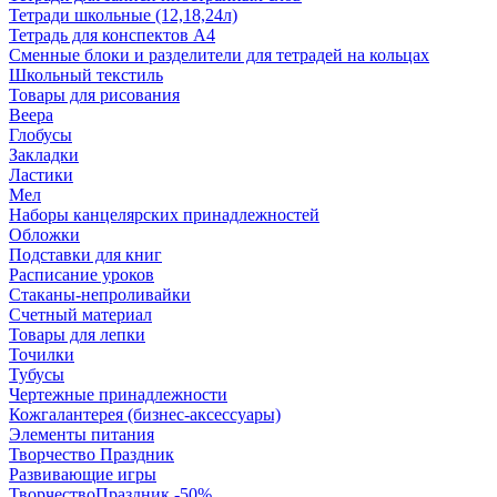
Тетради школьные (12,18,24л)
Тетрадь для конспектов А4
Сменные блоки и разделители для тетрадей на кольцах
Школьный текстиль
Товары для рисования
Веера
Глобусы
Закладки
Ластики
Мел
Наборы канцелярских принадлежностей
Обложки
Подставки для книг
Расписание уроков
Стаканы-непроливайки
Счетный материал
Товары для лепки
Точилки
Тубусы
Чертежные принадлежности
Кожгалантерея (бизнес-аксессуары)
Элементы питания
Творчество Праздник
Развивающие игры
ТворчествоПраздник -50%