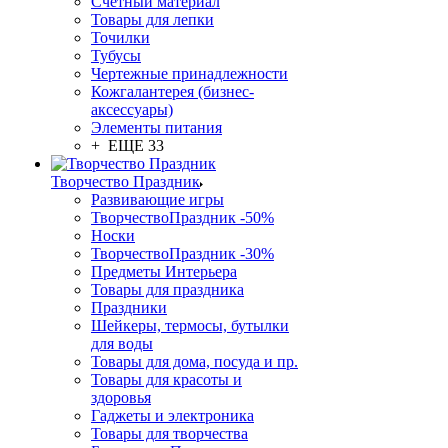
Счетный материал
Товары для лепки
Точилки
Тубусы
Чертежные принадлежности
Кожгалантерея (бизнес-
аксессуары)
Элементы питания
+ ЕЩЕ 33
Творчество Праздник
Развивающие игры
ТворчествоПраздник -50%
Носки
ТворчествоПраздник -30%
Предметы Интерьера
Товары для праздника
Праздники
Шейкеры, термосы, бутылки
для воды
Товары для дома, посуда и пр.
Товары для красоты и
здоровья
Гаджеты и электроника
Товары для творчества