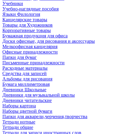
Учебники
Учебно-наглядные пособия
Языки Филология
Канцелярские товары
Товары для Художников
Корпоративные товары
Бумажная продукция для офиса
Доски офисные, для рисования и аксессуары
Мелкоофисная канцелярия
Офисные принадлежности
Папки для бумаг
Письменные принадлежности
Расходные материалы
Средства для записей
Альбомы для рисования
Бумага миллиметровая
Дневники Школьные
Дневники для музыкальной школы
Дневники читательские
Наборы картона
Наборы цветной бумаги
Папки для акварели,черчения,творчества
Тетради нотные
Тетради общие
Тетради для записи иностранных слов