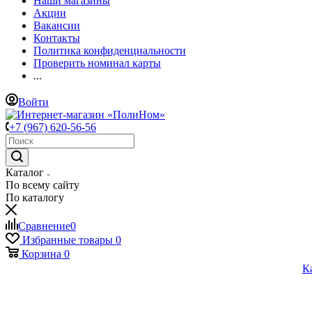
Наши магазины
Акции
Вакансии
Контакты
Политика конфиденциальности
Проверить номинал карты
...
Войти
+7 (967) 620-56-56
Каталог
По всему сайту
По каталогу
Сравнение
0
Избранные товары
0
Корзина
0
К