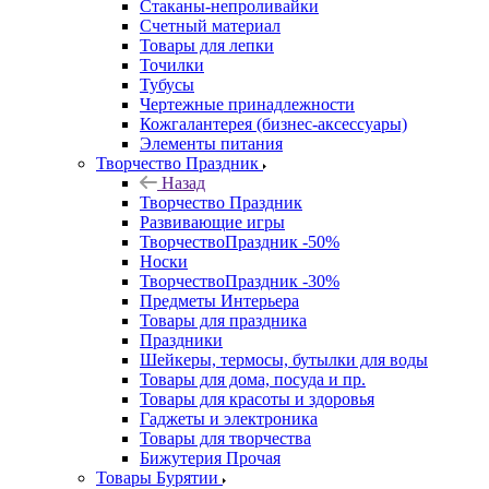
Стаканы-непроливайки
Счетный материал
Товары для лепки
Точилки
Тубусы
Чертежные принадлежности
Кожгалантерея (бизнес-аксессуары)
Элементы питания
Творчество Праздник
Назад
Творчество Праздник
Развивающие игры
ТворчествоПраздник -50%
Носки
ТворчествоПраздник -30%
Предметы Интерьера
Товары для праздника
Праздники
Шейкеры, термосы, бутылки для воды
Товары для дома, посуда и пр.
Товары для красоты и здоровья
Гаджеты и электроника
Товары для творчества
Бижутерия Прочая
Товары Бурятии