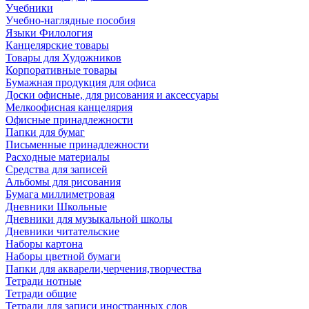
Учебники
Учебно-наглядные пособия
Языки Филология
Канцелярские товары
Товары для Художников
Корпоративные товары
Бумажная продукция для офиса
Доски офисные, для рисования и аксессуары
Мелкоофисная канцелярия
Офисные принадлежности
Папки для бумаг
Письменные принадлежности
Расходные материалы
Средства для записей
Альбомы для рисования
Бумага миллиметровая
Дневники Школьные
Дневники для музыкальной школы
Дневники читательские
Наборы картона
Наборы цветной бумаги
Папки для акварели,черчения,творчества
Тетради нотные
Тетради общие
Тетради для записи иностранных слов