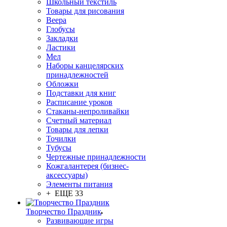
Школьный текстиль
Товары для рисования
Веера
Глобусы
Закладки
Ластики
Мел
Наборы канцелярских
принадлежностей
Обложки
Подставки для книг
Расписание уроков
Стаканы-непроливайки
Счетный материал
Товары для лепки
Точилки
Тубусы
Чертежные принадлежности
Кожгалантерея (бизнес-
аксессуары)
Элементы питания
+ ЕЩЕ 33
Творчество Праздник
Развивающие игры