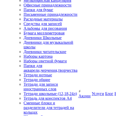
Мелкоофисная канцелярия
Офисные принадлежности
Папки для бумаг
Письменные принадлежности
Расходные материалы
Средства для записей
Альбомы для рисования
Бумага миллиметровая
Дневники Школьные
Дневники для музыкальной
школы
Дневники читательские
Наборы картона
Наборы цветной бумаги
Папки для
акварели,черчения,творчества
Тетради нотные
Тетради общие
Тетради для записи
иностранных слов
Тетради школьные (12,18,24л)
Услуги
Блог
Акции
Тетрадь для конспектов А4
Сменные блоки и
разделители для тетрадей на
кольцах