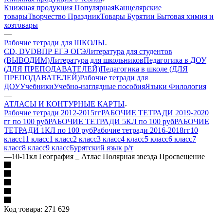
Книжная продукция Популярная
Канцелярские
товары
Творчество Праздник
Товары Бурятии
Бытовая химия и
хозтовары
—
Рабочие тетради для ШКОЛЫ
CD, DVD
ВПР ЕГЭ ОГЭ
Литература для студентов
(ВЫВОДИМ)
Литература для школьников
Педагогика в ДОУ
(ДЛЯ ПРЕПОДАВАТЕЛЕЙ)
Педагогика в школе (ДЛЯ
ПРЕПОДАВАТЕЛЕЙ)
Рабочие тетради для
ДОУ
Учебники
Учебно-наглядные пособия
Языки Филология
—
АТЛАСЫ И КОНТУРНЫЕ КАРТЫ
Рабочие тетради 2012-2015гг
РАБОЧИЕ ТЕТРАДИ 2019-2020
гг по 100 руб
РАБОЧИЕ ТЕТРАДИ 5КЛ по 100 руб
РАБОЧИЕ
ТЕТРАДИ 1КЛ по 100 руб
Рабочие тетради 2016-2018гг
10
класс
11 класс
1 класс
2 класс
3 класс
4 класс
5 класс
6 класс
7
класс
8 класс
9 класс
Бурятский язык р/т
—
10-11кл География _ Атлас Полярная звезда Просвещение
Код товара:
271 629