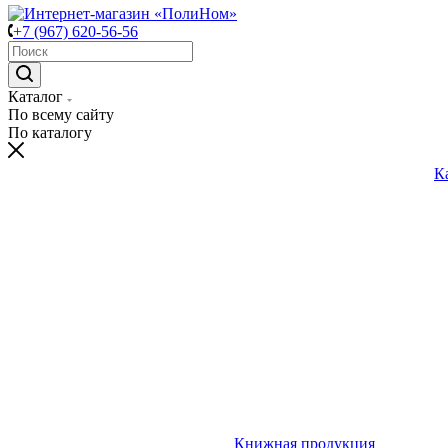
+7 (967) 620-56-56
Каталог
По всему сайту
По каталогу
К
Книжная продукция