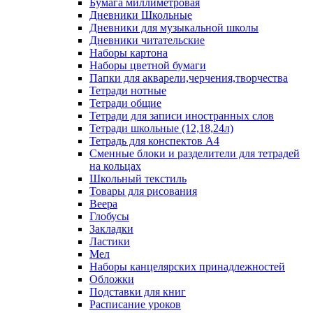
Бумага миллиметровая
Дневники Школьные
Дневники для музыкальной школы
Дневники читательские
Наборы картона
Наборы цветной бумаги
Папки для акварели,черчения,творчества
Тетради нотные
Тетради общие
Тетради для записи иностранных слов
Тетради школьные (12,18,24л)
Тетрадь для конспектов А4
Сменные блоки и разделители для тетрадей
на кольцах
Школьный текстиль
Товары для рисования
Веера
Глобусы
Закладки
Ластики
Мел
Наборы канцелярских принадлежностей
Обложки
Подставки для книг
Расписание уроков