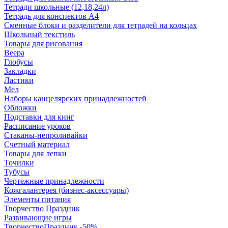
Тетради школьные (12,18,24л)
Тетрадь для конспектов А4
Сменные блоки и разделители для тетрадей на кольцах
Школьный текстиль
Товары для рисования
Веера
Глобусы
Закладки
Ластики
Мел
Наборы канцелярских принадлежностей
Обложки
Подставки для книг
Расписание уроков
Стаканы-непроливайки
Счетный материал
Товары для лепки
Точилки
Тубусы
Чертежные принадлежности
Кожгалантерея (бизнес-аксессуары)
Элементы питания
Творчество Праздник
Развивающие игры
ТворчествоПраздник -50%