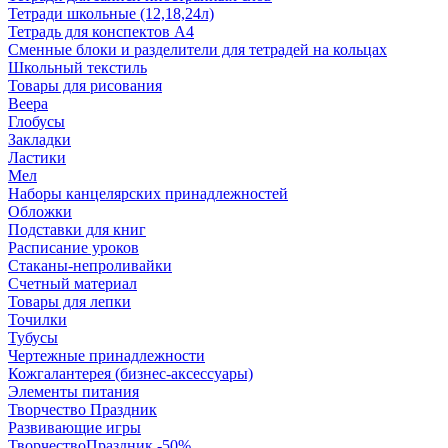
Тетради школьные (12,18,24л)
Тетрадь для конспектов А4
Сменные блоки и разделители для тетрадей на кольцах
Школьный текстиль
Товары для рисования
Веера
Глобусы
Закладки
Ластики
Мел
Наборы канцелярских принадлежностей
Обложки
Подставки для книг
Расписание уроков
Стаканы-непроливайки
Счетный материал
Товары для лепки
Точилки
Тубусы
Чертежные принадлежности
Кожгалантерея (бизнес-аксессуары)
Элементы питания
Творчество Праздник
Развивающие игры
ТворчествоПраздник -50%