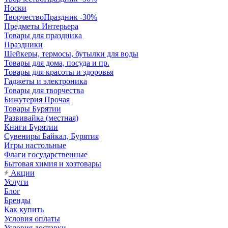
Носки
ТворчествоПраздник -30%
Предметы Интерьера
Товары для праздника
Праздники
Шейкеры, термосы, бутылки для воды
Товары для дома, посуда и пр.
Товары для красоты и здоровья
Гаджеты и электроника
Товары для творчества
Бижутерия Прочая
Товары Бурятии
Развивайка (местная)
Книги Бурятии
Сувениры Байкал, Бурятия
Игры настольные
Флаги государственные
Бытовая химия и хозтовары
Акции
Услуги
Блог
Бренды
Как купить
Условия оплаты
Условия доставки