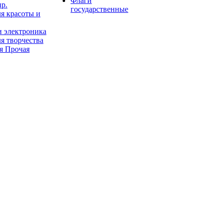
Флаги
пр.
государственные
я красоты и
и электроника
я творчества
я Прочая