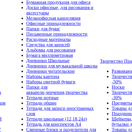
Бумажная продукция для офиса
Доски офисные, для рисования и
аксессуары
Мелкоофисная канцелярия
Офисные принадлежности
Папки для бумаг
Письменные принадлежности
Расходные материалы
Средства для записей
Альбомы для рисования
Бумага миллиметровая
Дневники Школьные
Творчество Пр
Дневники для музыкальной школы
Дневники читательские
Развиваю
Наборы картона
Творчест
Наборы цветной бумаги
-50%
Папки для
Носки
в
акварели,черчения,творчества
Творчест
Тетради нотные
-30%
ков
Тетради общие
Предметы
Тетради для записи иностранных
Товары дл
слов
Праздник
Я
Тетради школьные (12,18,24л)
Шейкеры,
Тетрадь для конспектов А4
бутылки 
У
Сменные блоки и разделители для
Товары дл