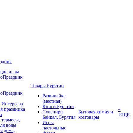
аздник
щие игры
воПраздник
Товары Бурятии
воПраздник
Развивайка
(местная)
 Интерьера
Книги Бурятии
я праздника
+
Сувениры
Бытовая химия и
и
ЕЩЕ
Байкал, Бурятия
хозтовары
 термосы,
Игры
для воды
настольные
я дома,