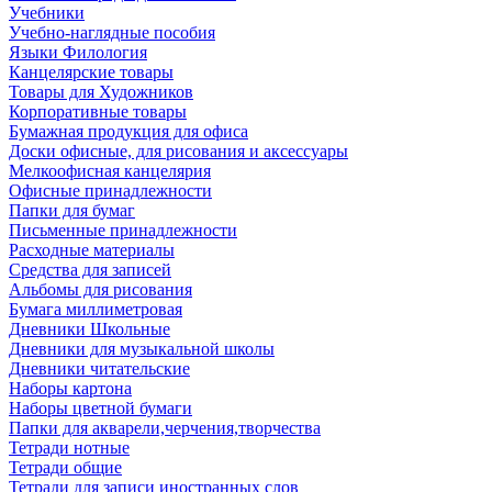
Учебники
Учебно-наглядные пособия
Языки Филология
Канцелярские товары
Товары для Художников
Корпоративные товары
Бумажная продукция для офиса
Доски офисные, для рисования и аксессуары
Мелкоофисная канцелярия
Офисные принадлежности
Папки для бумаг
Письменные принадлежности
Расходные материалы
Средства для записей
Альбомы для рисования
Бумага миллиметровая
Дневники Школьные
Дневники для музыкальной школы
Дневники читательские
Наборы картона
Наборы цветной бумаги
Папки для акварели,черчения,творчества
Тетради нотные
Тетради общие
Тетради для записи иностранных слов