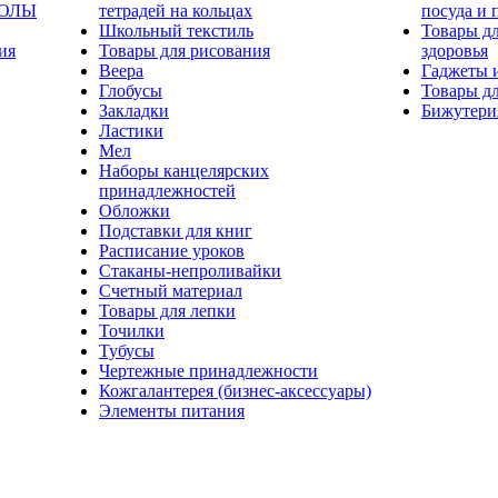
КОЛЫ
тетрадей на кольцах
посуда и 
Школьный текстиль
Товары дл
ия
Товары для рисования
здоровья
Веера
Гаджеты 
Глобусы
Товары дл
Закладки
Бижутери
Ластики
Мел
Наборы канцелярских
принадлежностей
Обложки
Подставки для книг
Расписание уроков
Стаканы-непроливайки
Счетный материал
Товары для лепки
Точилки
Тубусы
Чертежные принадлежности
Кожгалантерея (бизнес-аксессуары)
Элементы питания