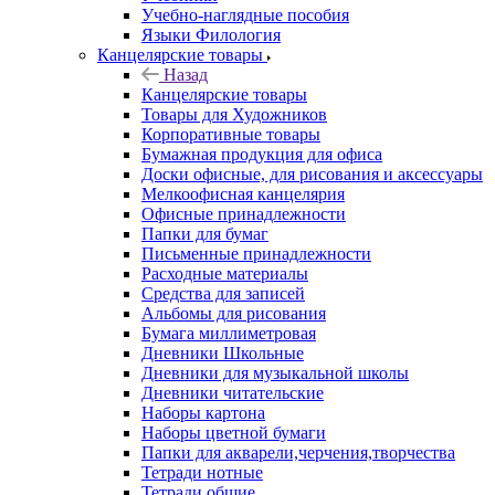
Учебно-наглядные пособия
Языки Филология
Канцелярские товары
Назад
Канцелярские товары
Товары для Художников
Корпоративные товары
Бумажная продукция для офиса
Доски офисные, для рисования и аксессуары
Мелкоофисная канцелярия
Офисные принадлежности
Папки для бумаг
Письменные принадлежности
Расходные материалы
Средства для записей
Альбомы для рисования
Бумага миллиметровая
Дневники Школьные
Дневники для музыкальной школы
Дневники читательские
Наборы картона
Наборы цветной бумаги
Папки для акварели,черчения,творчества
Тетради нотные
Тетради общие