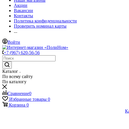
Наши магазины
Акции
Вакансии
Контакты
Политика конфиденциальности
Проверить номинал карты
...
Войти
+7 (967) 620-56-56
Каталог
По всему сайту
По каталогу
Сравнение
0
Избранные товары
0
Корзина
0
К