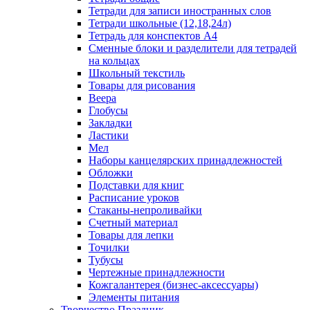
Тетради для записи иностранных слов
Тетради школьные (12,18,24л)
Тетрадь для конспектов А4
Сменные блоки и разделители для тетрадей
на кольцах
Школьный текстиль
Товары для рисования
Веера
Глобусы
Закладки
Ластики
Мел
Наборы канцелярских принадлежностей
Обложки
Подставки для книг
Расписание уроков
Стаканы-непроливайки
Счетный материал
Товары для лепки
Точилки
Тубусы
Чертежные принадлежности
Кожгалантерея (бизнес-аксессуары)
Элементы питания
Творчество Праздник