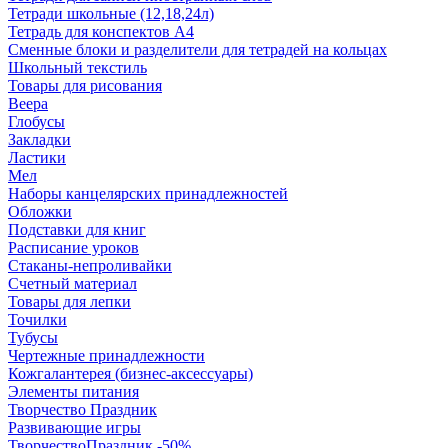
Тетради школьные (12,18,24л)
Тетрадь для конспектов А4
Сменные блоки и разделители для тетрадей на кольцах
Школьный текстиль
Товары для рисования
Веера
Глобусы
Закладки
Ластики
Мел
Наборы канцелярских принадлежностей
Обложки
Подставки для книг
Расписание уроков
Стаканы-непроливайки
Счетный материал
Товары для лепки
Точилки
Тубусы
Чертежные принадлежности
Кожгалантерея (бизнес-аксессуары)
Элементы питания
Творчество Праздник
Развивающие игры
ТворчествоПраздник -50%