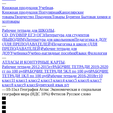
—
Книжная продукция Учебная
Книжная продукция Популярная
Канцелярские
товары
Творчество Праздник
Товары Бурятии
Бытовая химия и
хозтовары
—
Рабочие тетради для ШКОЛЫ
CD, DVD
ВПР ЕГЭ ОГЭ
Литература для студентов
(ВЫВОДИМ)
Литература для школьников
Педагогика в ДОУ
(ДЛЯ ПРЕПОДАВАТЕЛЕЙ)
Педагогика в школе (ДЛЯ
ПРЕПОДАВАТЕЛЕЙ)
Рабочие тетради для
ДОУ
Учебники
Учебно-наглядные пособия
Языки Филология
—
АТЛАСЫ И КОНТУРНЫЕ КАРТЫ
Рабочие тетради 2012-2015гг
РАБОЧИЕ ТЕТРАДИ 2019-2020
гг по 100 руб
РАБОЧИЕ ТЕТРАДИ 5КЛ по 100 руб
РАБОЧИЕ
ТЕТРАДИ 1КЛ по 100 руб
Рабочие тетради 2016-2018гг
10
класс
11 класс
1 класс
2 класс
3 класс
4 класс
5 класс
6 класс
7
класс
8 класс
9 класс
Бурятский язык р/т
—
10-11кл География Атлас Экономическая и социальная
география мира (НДС 10%) Фетисов Русское слово