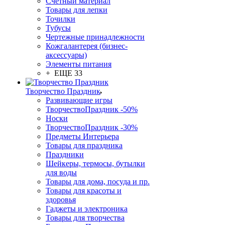
Счетный материал
Товары для лепки
Точилки
Тубусы
Чертежные принадлежности
Кожгалантерея (бизнес-
аксессуары)
Элементы питания
+ ЕЩЕ 33
Творчество Праздник
Развивающие игры
ТворчествоПраздник -50%
Носки
ТворчествоПраздник -30%
Предметы Интерьера
Товары для праздника
Праздники
Шейкеры, термосы, бутылки
для воды
Товары для дома, посуда и пр.
Товары для красоты и
здоровья
Гаджеты и электроника
Товары для творчества