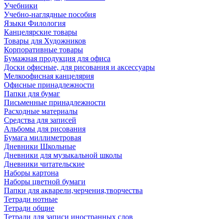
Учебники
Учебно-наглядные пособия
Языки Филология
Канцелярские товары
Товары для Художников
Корпоративные товары
Бумажная продукция для офиса
Доски офисные, для рисования и аксессуары
Мелкоофисная канцелярия
Офисные принадлежности
Папки для бумаг
Письменные принадлежности
Расходные материалы
Средства для записей
Альбомы для рисования
Бумага миллиметровая
Дневники Школьные
Дневники для музыкальной школы
Дневники читательские
Наборы картона
Наборы цветной бумаги
Папки для акварели,черчения,творчества
Тетради нотные
Тетради общие
Тетради для записи иностранных слов