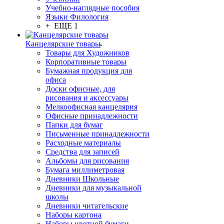
Учебно-наглядные пособия
Языки Филология
+ ЕЩЕ 1
Канцелярские товары
Товары для Художников
Корпоративные товары
Бумажная продукция для
офиса
Доски офисные, для
рисования и аксессуары
Мелкоофисная канцелярия
Офисные принадлежности
Папки для бумаг
Письменные принадлежности
Расходные материалы
Средства для записей
Альбомы для рисования
Бумага миллиметровая
Дневники Школьные
Дневники для музыкальной
школы
Дневники читательские
Наборы картона
Наборы цветной бумаги