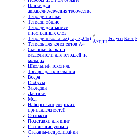
Папки для
акварели,черчения,творчества
Тетради нотные
Тетради общие
Тетради для записи
иностранных слов
Тетради школьные (12,18,24л)
Услуги
Блог
Акции
Тетрадь для конспектов А4
Сменные блоки и
разделители для тетрадей на
кольцах
Школьный текстиль
Товары для рисования
Веера
Глобусы
Закладки
Ластики
Мел
Наборы канцелярских
принадлежностей
Обложки
Подставки для книг
Расписание уроков
Стаканы-непроливайки