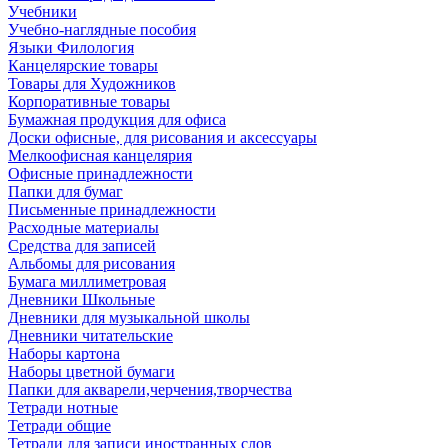
Учебники
Учебно-наглядные пособия
Языки Филология
Канцелярские товары
Товары для Художников
Корпоративные товары
Бумажная продукция для офиса
Доски офисные, для рисования и аксессуары
Мелкоофисная канцелярия
Офисные принадлежности
Папки для бумаг
Письменные принадлежности
Расходные материалы
Средства для записей
Альбомы для рисования
Бумага миллиметровая
Дневники Школьные
Дневники для музыкальной школы
Дневники читательские
Наборы картона
Наборы цветной бумаги
Папки для акварели,черчения,творчества
Тетради нотные
Тетради общие
Тетради для записи иностранных слов