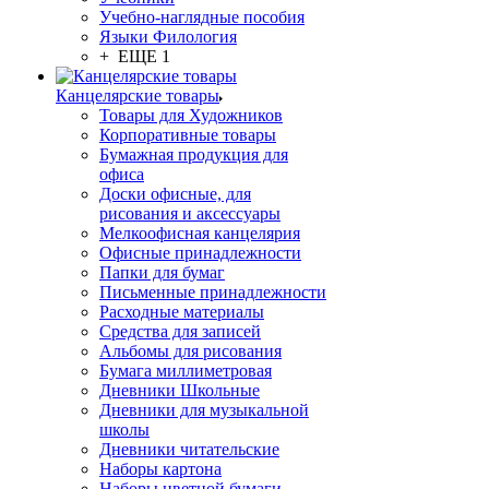
Учебно-наглядные пособия
Языки Филология
+ ЕЩЕ 1
Канцелярские товары
Товары для Художников
Корпоративные товары
Бумажная продукция для
офиса
Доски офисные, для
рисования и аксессуары
Мелкоофисная канцелярия
Офисные принадлежности
Папки для бумаг
Письменные принадлежности
Расходные материалы
Средства для записей
Альбомы для рисования
Бумага миллиметровая
Дневники Школьные
Дневники для музыкальной
школы
Дневники читательские
Наборы картона
Наборы цветной бумаги