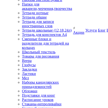
Папки для
акварели,черчения,творчества
Тетради нотные
Тетради общие
Тетради для записи
иностранных слов
Тетради школьные (12,18,24л)
Услуги
Блог
Акции
Тетрадь для конспектов А4
Сменные блоки и
разделители для тетрадей на
кольцах
Школьный текстиль
Товары для рисования
Веера
Глобусы
Закладки
Ластики
Мел
Наборы канцелярских
принадлежностей
Обложки
Подставки для книг
Расписание уроков
Стаканы-непроливайки