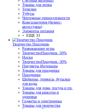
Счетный материал
Товары для лепки
Точилки
Тубусы
Чертежные принадлежности
Кожгалантерея (бизнес-
аксессуары)
Элементы питания
+ ЕЩЕ 33
Творчество Праздник
Развивающие игры
ТворчествоПраздник -50%
Носки
ТворчествоПраздник -30%
Предметы Интерьера
Товары для праздника
Праздники
Шейкеры, термосы, бутылки
для воды
Товары для дома, посуда и пр.
Товары для красоты и
здоровья
Гаджеты и электроника
Товары для творчества