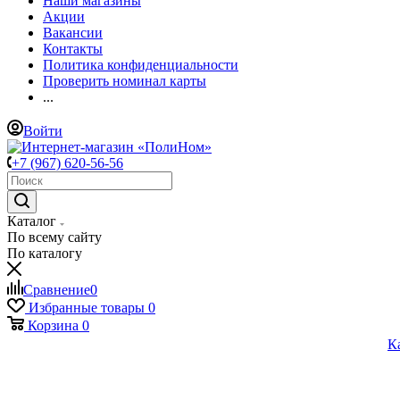
Наши магазины
Акции
Вакансии
Контакты
Политика конфиденциальности
Проверить номинал карты
...
Войти
+7 (967) 620-56-56
Каталог
По всему сайту
По каталогу
Сравнение
0
Избранные товары
0
Корзина
0
К