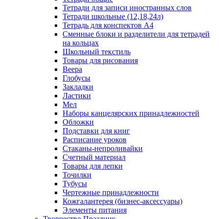
Тетради для записи иностранных слов
Тетради школьные (12,18,24л)
Тетрадь для конспектов А4
Сменные блоки и разделители для тетрадей
на кольцах
Школьный текстиль
Товары для рисования
Веера
Глобусы
Закладки
Ластики
Мел
Наборы канцелярских принадлежностей
Обложки
Подставки для книг
Расписание уроков
Стаканы-непроливайки
Счетный материал
Товары для лепки
Точилки
Тубусы
Чертежные принадлежности
Кожгалантерея (бизнес-аксессуары)
Элементы питания
Творчество Праздник