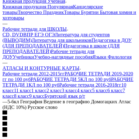
Книжная продукция Учебная
Книжная продукция Популярная
Канцелярские
товары
Творчество Праздник
Товары Бурятии
Бытовая химия и
хозтовары
—
Рабочие тетради для ШКОЛЫ
CD, DVD
ВПР ЕГЭ ОГЭ
Литература для студентов
(ВЫВОДИМ)
Литература для школьников
Педагогика в ДОУ
(ДЛЯ ПРЕПОДАВАТЕЛЕЙ)
Педагогика в школе (ДЛЯ
ПРЕПОДАВАТЕЛЕЙ)
Рабочие тетради для
ДОУ
Учебники
Учебно-наглядные пособия
Языки Филология
—
АТЛАСЫ И КОНТУРНЫЕ КАРТЫ
Рабочие тетради 2012-2015гг
РАБОЧИЕ ТЕТРАДИ 2019-2020
гг по 100 руб
РАБОЧИЕ ТЕТРАДИ 5КЛ по 100 руб
РАБОЧИЕ
ТЕТРАДИ 1КЛ по 100 руб
Рабочие тетради 2016-2018гг
10
класс
11 класс
1 класс
2 класс
3 класс
4 класс
5 класс
6 класс
7
класс
8 класс
9 класс
Бурятский язык р/т
—
5-6кл География Ведение в географию Домогацких Атлас
(НДС 10%) Русское слово