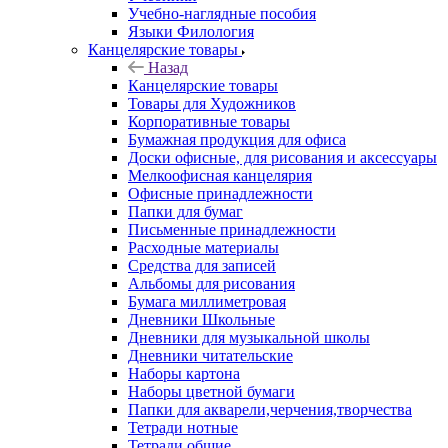
Учебно-наглядные пособия
Языки Филология
Канцелярские товары
Назад
Канцелярские товары
Товары для Художников
Корпоративные товары
Бумажная продукция для офиса
Доски офисные, для рисования и аксессуары
Мелкоофисная канцелярия
Офисные принадлежности
Папки для бумаг
Письменные принадлежности
Расходные материалы
Средства для записей
Альбомы для рисования
Бумага миллиметровая
Дневники Школьные
Дневники для музыкальной школы
Дневники читательские
Наборы картона
Наборы цветной бумаги
Папки для акварели,черчения,творчества
Тетради нотные
Тетради общие