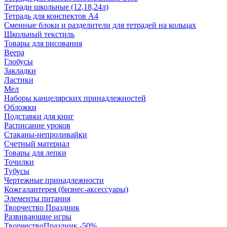
Тетради школьные (12,18,24л)
Тетрадь для конспектов А4
Сменные блоки и разделители для тетрадей на кольцах
Школьный текстиль
Товары для рисования
Веера
Глобусы
Закладки
Ластики
Мел
Наборы канцелярских принадлежностей
Обложки
Подставки для книг
Расписание уроков
Стаканы-непроливайки
Счетный материал
Товары для лепки
Точилки
Тубусы
Чертежные принадлежности
Кожгалантерея (бизнес-аксессуары)
Элементы питания
Творчество Праздник
Развивающие игры
ТворчествоПраздник -50%