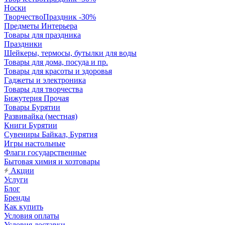
Носки
ТворчествоПраздник -30%
Предметы Интерьера
Товары для праздника
Праздники
Шейкеры, термосы, бутылки для воды
Товары для дома, посуда и пр.
Товары для красоты и здоровья
Гаджеты и электроника
Товары для творчества
Бижутерия Прочая
Товары Бурятии
Развивайка (местная)
Книги Бурятии
Сувениры Байкал, Бурятия
Игры настольные
Флаги государственные
Бытовая химия и хозтовары
Акции
Услуги
Блог
Бренды
Как купить
Условия оплаты
Условия доставки