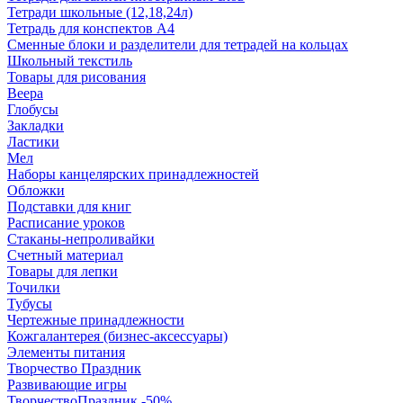
Тетради школьные (12,18,24л)
Тетрадь для конспектов А4
Сменные блоки и разделители для тетрадей на кольцах
Школьный текстиль
Товары для рисования
Веера
Глобусы
Закладки
Ластики
Мел
Наборы канцелярских принадлежностей
Обложки
Подставки для книг
Расписание уроков
Стаканы-непроливайки
Счетный материал
Товары для лепки
Точилки
Тубусы
Чертежные принадлежности
Кожгалантерея (бизнес-аксессуары)
Элементы питания
Творчество Праздник
Развивающие игры
ТворчествоПраздник -50%