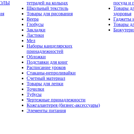
КОЛЫ
тетрадей на кольцах
посуда и 
Школьный текстиль
Товары дл
ия
Товары для рисования
здоровья
Веера
Гаджеты 
Глобусы
Товары дл
Закладки
Бижутери
Ластики
Мел
Наборы канцелярских
принадлежностей
Обложки
Подставки для книг
Расписание уроков
Стаканы-непроливайки
Счетный материал
Товары для лепки
Точилки
Тубусы
Чертежные принадлежности
Кожгалантерея (бизнес-аксессуары)
Элементы питания