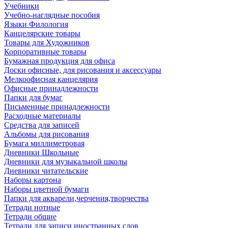
Учебники
Учебно-наглядные пособия
Языки Филология
Канцелярские товары
Товары для Художников
Корпоративные товары
Бумажная продукция для офиса
Доски офисные, для рисования и аксессуары
Мелкоофисная канцелярия
Офисные принадлежности
Папки для бумаг
Письменные принадлежности
Расходные материалы
Средства для записей
Альбомы для рисования
Бумага миллиметровая
Дневники Школьные
Дневники для музыкальной школы
Дневники читательские
Наборы картона
Наборы цветной бумаги
Папки для акварели,черчения,творчества
Тетради нотные
Тетради общие
Тетради для записи иностранных слов