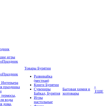
аздник
щие игры
воПраздник
Товары Бурятии
воПраздник
Развивайка
(местная)
 Интерьера
Книги Бурятии
я праздника
+
Сувениры
Бытовая химия и
и
ЕЩЕ
Байкал, Бурятия
хозтовары
 термосы,
Игры
для воды
настольные
я дома,