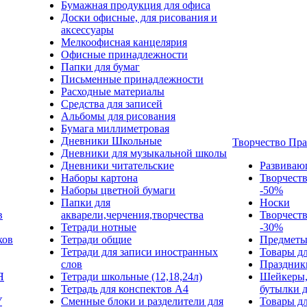
Бумажная продукция для офиса
Доски офисные, для рисования и
аксессуары
Мелкоофисная канцелярия
Офисные принадлежности
Папки для бумаг
Письменные принадлежности
Расходные материалы
Средства для записей
Альбомы для рисования
Бумага миллиметровая
Дневники Школьные
Творчество Пр
Дневники для музыкальной школы
Дневники читательские
Развиваю
Наборы картона
Творчест
Наборы цветной бумаги
-50%
Папки для
Носки
в
акварели,черчения,творчества
Творчест
Тетради нотные
-30%
ков
Тетради общие
Предметы
Тетради для записи иностранных
Товары дл
слов
Праздник
Я
Тетради школьные (12,18,24л)
Шейкеры,
Тетрадь для конспектов А4
бутылки 
У
Сменные блоки и разделители для
Товары дл