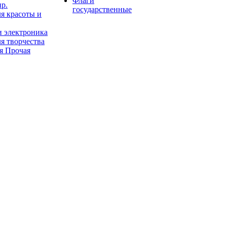
Флаги
пр.
государственные
я красоты и
и электроника
я творчества
я Прочая