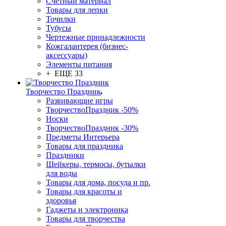
Счетный материал
Товары для лепки
Точилки
Тубусы
Чертежные принадлежности
Кожгалантерея (бизнес-
аксессуары)
Элементы питания
+ ЕЩЕ 33
Творчество Праздник
Развивающие игры
ТворчествоПраздник -50%
Носки
ТворчествоПраздник -30%
Предметы Интерьера
Товары для праздника
Праздники
Шейкеры, термосы, бутылки
для воды
Товары для дома, посуда и пр.
Товары для красоты и
здоровья
Гаджеты и электроника
Товары для творчества