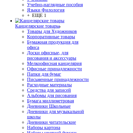
Учебно-наглядные пособия
Языки Филология
+ ЕЩЕ 1
Канцелярские товары
Товары для Художников
Корпоративные товары
Бумажная продукция для
офиса
Доски офисные, для
рисования и аксессуары
Мелкоофисная канцелярия
Офисные принадлежности
Папки для бумаг
Письменные принадлежности
Расходные материалы
Средства для записей
Альбомы для рисования
Бумага миллиметровая
Дневники Школьные
Дневники для музыкальной
школы
Дневники читательские
Наборы картона
Наборы цветной бумаги