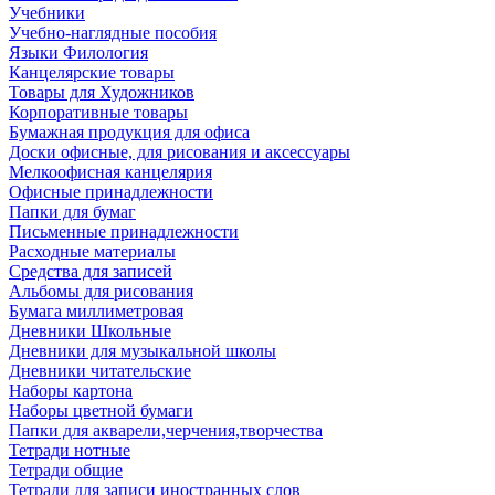
Учебники
Учебно-наглядные пособия
Языки Филология
Канцелярские товары
Товары для Художников
Корпоративные товары
Бумажная продукция для офиса
Доски офисные, для рисования и аксессуары
Мелкоофисная канцелярия
Офисные принадлежности
Папки для бумаг
Письменные принадлежности
Расходные материалы
Средства для записей
Альбомы для рисования
Бумага миллиметровая
Дневники Школьные
Дневники для музыкальной школы
Дневники читательские
Наборы картона
Наборы цветной бумаги
Папки для акварели,черчения,творчества
Тетради нотные
Тетради общие
Тетради для записи иностранных слов