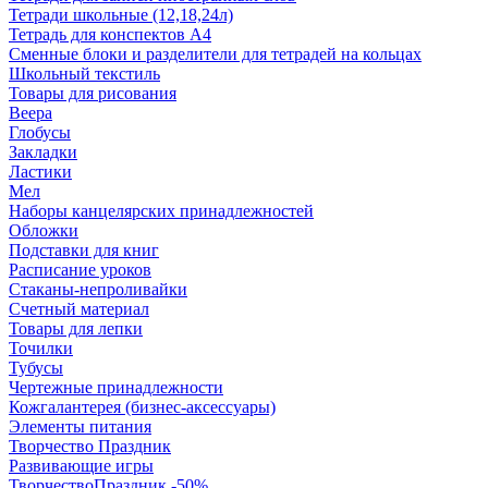
Тетради школьные (12,18,24л)
Тетрадь для конспектов А4
Сменные блоки и разделители для тетрадей на кольцах
Школьный текстиль
Товары для рисования
Веера
Глобусы
Закладки
Ластики
Мел
Наборы канцелярских принадлежностей
Обложки
Подставки для книг
Расписание уроков
Стаканы-непроливайки
Счетный материал
Товары для лепки
Точилки
Тубусы
Чертежные принадлежности
Кожгалантерея (бизнес-аксессуары)
Элементы питания
Творчество Праздник
Развивающие игры
ТворчествоПраздник -50%