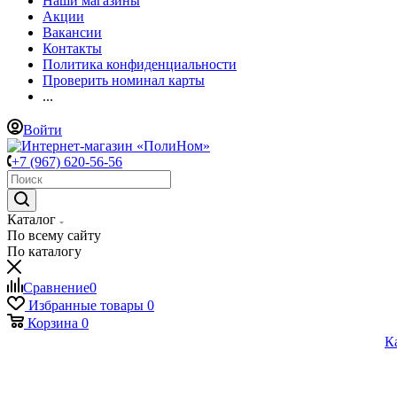
Наши магазины
Акции
Вакансии
Контакты
Политика конфиденциальности
Проверить номинал карты
...
Войти
+7 (967) 620-56-56
Каталог
По всему сайту
По каталогу
Сравнение
0
Избранные товары
0
Корзина
0
К