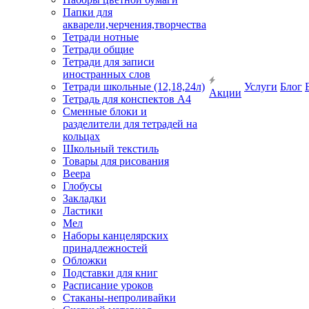
Папки для
акварели,черчения,творчества
Тетради нотные
Тетради общие
Тетради для записи
иностранных слов
Тетради школьные (12,18,24л)
Услуги
Блог
Акции
Тетрадь для конспектов А4
Сменные блоки и
разделители для тетрадей на
кольцах
Школьный текстиль
Товары для рисования
Веера
Глобусы
Закладки
Ластики
Мел
Наборы канцелярских
принадлежностей
Обложки
Подставки для книг
Расписание уроков
Стаканы-непроливайки