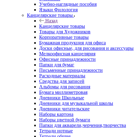
Учебно-наглядные пособия
Языки Филология
Канцелярские товары
Назад
Канцелярские товары
Товары для Художников
Корпоративные товары
Бумажная продукция для офиса
Доски офисные, для рисования и аксессуары
Мелкоофисная канцелярия
Офисные принадлежности
Папки для бумаг
Письменные принадлежности
Расходные материалы
Средства для записей
Альбомы для рисования
Бумага миллиметровая
Дневники Школьные
Дневники для музыкальной школы
Дневники читательские
Наборы картона
Наборы цветной бумаги
Папки для акварели,черчения,творчества
Тетради нотные
Тетради общие