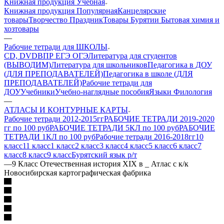
Книжная продукция Учебная
Книжная продукция Популярная
Канцелярские
товары
Творчество Праздник
Товары Бурятии
Бытовая химия и
хозтовары
—
Рабочие тетради для ШКОЛЫ
CD, DVD
ВПР ЕГЭ ОГЭ
Литература для студентов
(ВЫВОДИМ)
Литература для школьников
Педагогика в ДОУ
(ДЛЯ ПРЕПОДАВАТЕЛЕЙ)
Педагогика в школе (ДЛЯ
ПРЕПОДАВАТЕЛЕЙ)
Рабочие тетради для
ДОУ
Учебники
Учебно-наглядные пособия
Языки Филология
—
АТЛАСЫ И КОНТУРНЫЕ КАРТЫ
Рабочие тетради 2012-2015гг
РАБОЧИЕ ТЕТРАДИ 2019-2020
гг по 100 руб
РАБОЧИЕ ТЕТРАДИ 5КЛ по 100 руб
РАБОЧИЕ
ТЕТРАДИ 1КЛ по 100 руб
Рабочие тетради 2016-2018гг
10
класс
11 класс
1 класс
2 класс
3 класс
4 класс
5 класс
6 класс
7
класс
8 класс
9 класс
Бурятский язык р/т
—
9 Класс Отечественная история XIX в _ Атлас с к/к
Новосибирская картографическая фабрика