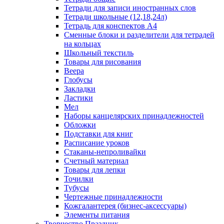
Тетради для записи иностранных слов
Тетради школьные (12,18,24л)
Тетрадь для конспектов А4
Сменные блоки и разделители для тетрадей
на кольцах
Школьный текстиль
Товары для рисования
Веера
Глобусы
Закладки
Ластики
Мел
Наборы канцелярских принадлежностей
Обложки
Подставки для книг
Расписание уроков
Стаканы-непроливайки
Счетный материал
Товары для лепки
Точилки
Тубусы
Чертежные принадлежности
Кожгалантерея (бизнес-аксессуары)
Элементы питания
Творчество Праздник