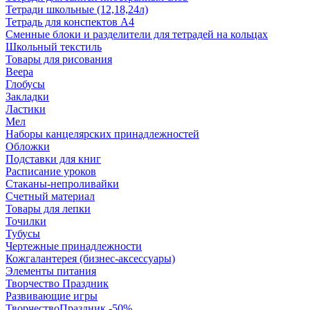
Тетради школьные (12,18,24л)
Тетрадь для конспектов А4
Сменные блоки и разделители для тетрадей на кольцах
Школьный текстиль
Товары для рисования
Веера
Глобусы
Закладки
Ластики
Мел
Наборы канцелярских принадлежностей
Обложки
Подставки для книг
Расписание уроков
Стаканы-непроливайки
Счетный материал
Товары для лепки
Точилки
Тубусы
Чертежные принадлежности
Кожгалантерея (бизнес-аксессуары)
Элементы питания
Творчество Праздник
Развивающие игры
ТворчествоПраздник -50%