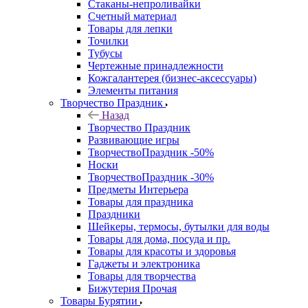
Стаканы-непроливайки
Счетный материал
Товары для лепки
Точилки
Тубусы
Чертежные принадлежности
Кожгалантерея (бизнес-аксессуары)
Элементы питания
Творчество Праздник
Назад
Творчество Праздник
Развивающие игры
ТворчествоПраздник -50%
Носки
ТворчествоПраздник -30%
Предметы Интерьера
Товары для праздника
Праздники
Шейкеры, термосы, бутылки для воды
Товары для дома, посуда и пр.
Товары для красоты и здоровья
Гаджеты и электроника
Товары для творчества
Бижутерия Прочая
Товары Бурятии