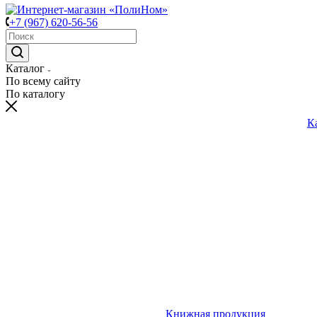
+7 (967) 620-56-56
Каталог
По всему сайту
По каталогу
К
Книжная продукция