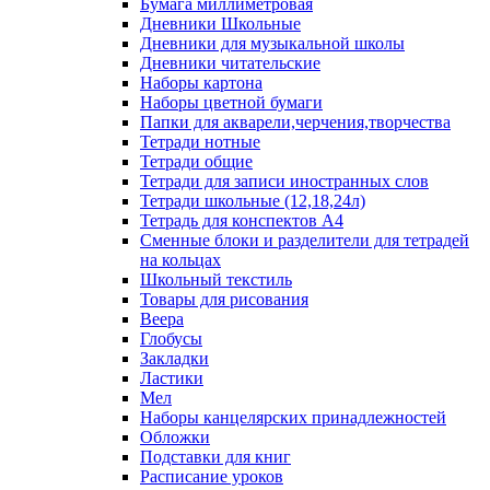
Бумага миллиметровая
Дневники Школьные
Дневники для музыкальной школы
Дневники читательские
Наборы картона
Наборы цветной бумаги
Папки для акварели,черчения,творчества
Тетради нотные
Тетради общие
Тетради для записи иностранных слов
Тетради школьные (12,18,24л)
Тетрадь для конспектов А4
Сменные блоки и разделители для тетрадей
на кольцах
Школьный текстиль
Товары для рисования
Веера
Глобусы
Закладки
Ластики
Мел
Наборы канцелярских принадлежностей
Обложки
Подставки для книг
Расписание уроков