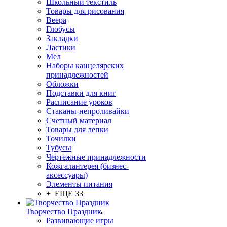
Школьный текстиль
Товары для рисования
Веера
Глобусы
Закладки
Ластики
Мел
Наборы канцелярских
принадлежностей
Обложки
Подставки для книг
Расписание уроков
Стаканы-непроливайки
Счетный материал
Товары для лепки
Точилки
Тубусы
Чертежные принадлежности
Кожгалантерея (бизнес-
аксессуары)
Элементы питания
+ ЕЩЕ 33
Творчество Праздник
Развивающие игры