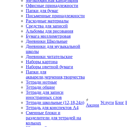
Мелкоофисная канцелярия
Офисные принадлежности
Папки для бумаг
Письменные принадлежности
Расходные материалы
Средства для записей
Альбомы для рисования
Бумага миллиметровая
Дневники Школьные
Дневники для музыкальной
школы
Дневники читательские
Наборы картона
Наборы цветной бумаги
Папки для
акварели,черчения,творчества
Тетради нотные
Тетради общие
Тетради для записи
иностранных слов
Тетради школьные (12,18,24л)
Услуги
Блог
Акции
Тетрадь для конспектов А4
Сменные блоки и
разделители для тетрадей на
кольцах