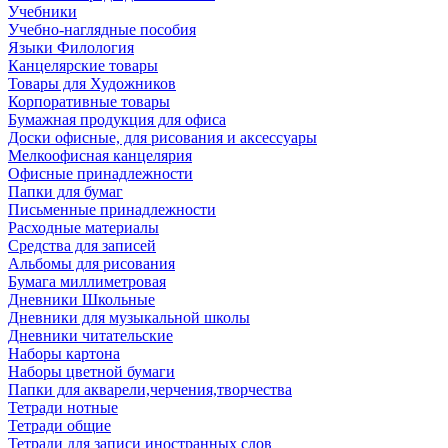
Учебники
Учебно-наглядные пособия
Языки Филология
Канцелярские товары
Товары для Художников
Корпоративные товары
Бумажная продукция для офиса
Доски офисные, для рисования и аксессуары
Мелкоофисная канцелярия
Офисные принадлежности
Папки для бумаг
Письменные принадлежности
Расходные материалы
Средства для записей
Альбомы для рисования
Бумага миллиметровая
Дневники Школьные
Дневники для музыкальной школы
Дневники читательские
Наборы картона
Наборы цветной бумаги
Папки для акварели,черчения,творчества
Тетради нотные
Тетради общие
Тетради для записи иностранных слов