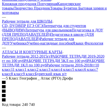
Книжная продукция Популярная
Канцелярские
товары
Творчество Праздник
Товары Бурятии
Бытовая химия и
хозтовары
—
Рабочие тетради для ШКОЛЫ
CD, DVD
ВПР ЕГЭ ОГЭ
Литература для студентов
(ВЫВОДИМ)
Литература для школьников
Педагогика в ДОУ
(ДЛЯ ПРЕПОДАВАТЕЛЕЙ)
Педагогика в школе (ДЛЯ
ПРЕПОДАВАТЕЛЕЙ)
Рабочие тетради для
ДОУ
Учебники
Учебно-наглядные пособия
Языки Филология
—
АТЛАСЫ И КОНТУРНЫЕ КАРТЫ
Рабочие тетради 2012-2015гг
РАБОЧИЕ ТЕТРАДИ 2019-2020
гг по 100 руб
РАБОЧИЕ ТЕТРАДИ 5КЛ по 100 руб
РАБОЧИЕ
ТЕТРАДИ 1КЛ по 100 руб
Рабочие тетради 2016-2018гг
10
класс
11 класс
1 класс
2 класс
3 класс
4 класс
5 класс
6 класс
7
класс
8 класс
9 класс
Бурятский язык р/т
—
5 Класс География _ Атлас (РГО) Дрофа
Код товара:
240 740