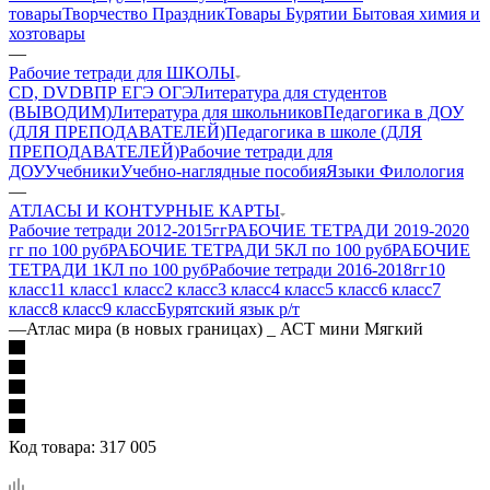
товары
Творчество Праздник
Товары Бурятии
Бытовая химия и
хозтовары
—
Рабочие тетради для ШКОЛЫ
CD, DVD
ВПР ЕГЭ ОГЭ
Литература для студентов
(ВЫВОДИМ)
Литература для школьников
Педагогика в ДОУ
(ДЛЯ ПРЕПОДАВАТЕЛЕЙ)
Педагогика в школе (ДЛЯ
ПРЕПОДАВАТЕЛЕЙ)
Рабочие тетради для
ДОУ
Учебники
Учебно-наглядные пособия
Языки Филология
—
АТЛАСЫ И КОНТУРНЫЕ КАРТЫ
Рабочие тетради 2012-2015гг
РАБОЧИЕ ТЕТРАДИ 2019-2020
гг по 100 руб
РАБОЧИЕ ТЕТРАДИ 5КЛ по 100 руб
РАБОЧИЕ
ТЕТРАДИ 1КЛ по 100 руб
Рабочие тетради 2016-2018гг
10
класс
11 класс
1 класс
2 класс
3 класс
4 класс
5 класс
6 класс
7
класс
8 класс
9 класс
Бурятский язык р/т
—
Атлас мира (в новых границах) _ АСТ мини Мягкий
Код товара:
317 005