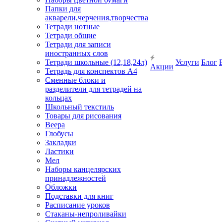
Папки для
акварели,черчения,творчества
Тетради нотные
Тетради общие
Тетради для записи
иностранных слов
Тетради школьные (12,18,24л)
Услуги
Блог
Акции
Тетрадь для конспектов А4
Сменные блоки и
разделители для тетрадей на
кольцах
Школьный текстиль
Товары для рисования
Веера
Глобусы
Закладки
Ластики
Мел
Наборы канцелярских
принадлежностей
Обложки
Подставки для книг
Расписание уроков
Стаканы-непроливайки