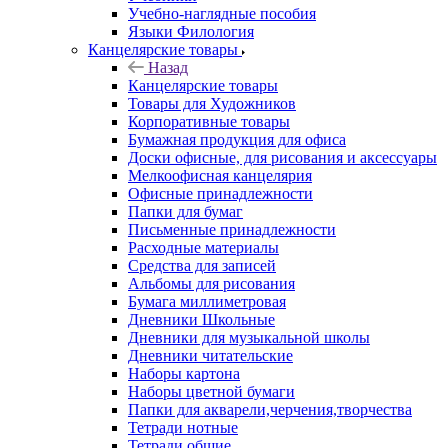
Учебно-наглядные пособия
Языки Филология
Канцелярские товары
Назад
Канцелярские товары
Товары для Художников
Корпоративные товары
Бумажная продукция для офиса
Доски офисные, для рисования и аксессуары
Мелкоофисная канцелярия
Офисные принадлежности
Папки для бумаг
Письменные принадлежности
Расходные материалы
Средства для записей
Альбомы для рисования
Бумага миллиметровая
Дневники Школьные
Дневники для музыкальной школы
Дневники читательские
Наборы картона
Наборы цветной бумаги
Папки для акварели,черчения,творчества
Тетради нотные
Тетради общие