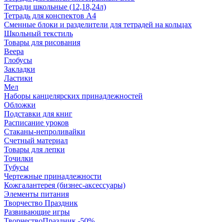
Тетради школьные (12,18,24л)
Тетрадь для конспектов А4
Сменные блоки и разделители для тетрадей на кольцах
Школьный текстиль
Товары для рисования
Веера
Глобусы
Закладки
Ластики
Мел
Наборы канцелярских принадлежностей
Обложки
Подставки для книг
Расписание уроков
Стаканы-непроливайки
Счетный материал
Товары для лепки
Точилки
Тубусы
Чертежные принадлежности
Кожгалантерея (бизнес-аксессуары)
Элементы питания
Творчество Праздник
Развивающие игры
ТворчествоПраздник -50%