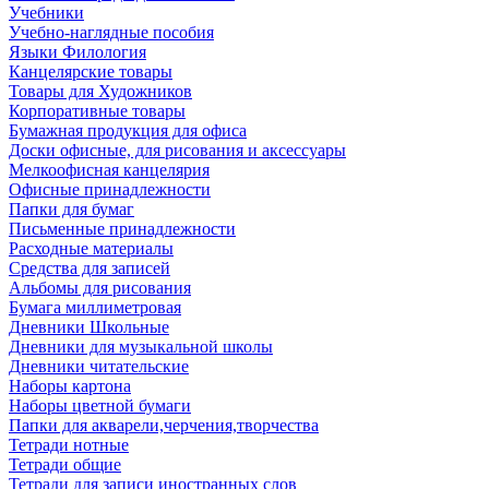
Учебники
Учебно-наглядные пособия
Языки Филология
Канцелярские товары
Товары для Художников
Корпоративные товары
Бумажная продукция для офиса
Доски офисные, для рисования и аксессуары
Мелкоофисная канцелярия
Офисные принадлежности
Папки для бумаг
Письменные принадлежности
Расходные материалы
Средства для записей
Альбомы для рисования
Бумага миллиметровая
Дневники Школьные
Дневники для музыкальной школы
Дневники читательские
Наборы картона
Наборы цветной бумаги
Папки для акварели,черчения,творчества
Тетради нотные
Тетради общие
Тетради для записи иностранных слов