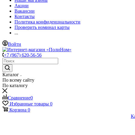
Наши магазины
Акции
Вакансии
Контакты
Политика конфиденциальности
Проверить номинал карты
...
Войти
+7 (967) 620-56-56
Каталог
По всему сайту
По каталогу
Сравнение
0
Избранные товары
0
Корзина
0
К