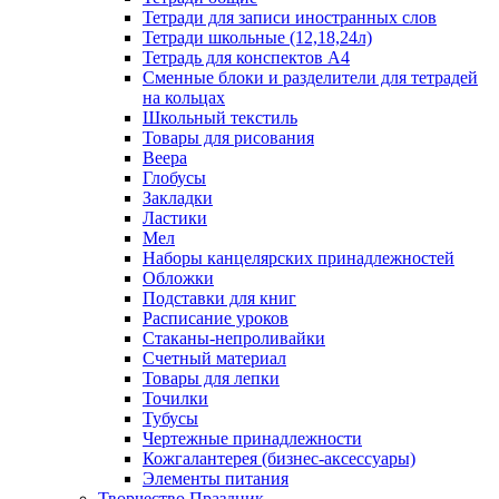
Тетради для записи иностранных слов
Тетради школьные (12,18,24л)
Тетрадь для конспектов А4
Сменные блоки и разделители для тетрадей
на кольцах
Школьный текстиль
Товары для рисования
Веера
Глобусы
Закладки
Ластики
Мел
Наборы канцелярских принадлежностей
Обложки
Подставки для книг
Расписание уроков
Стаканы-непроливайки
Счетный материал
Товары для лепки
Точилки
Тубусы
Чертежные принадлежности
Кожгалантерея (бизнес-аксессуары)
Элементы питания
Творчество Праздник