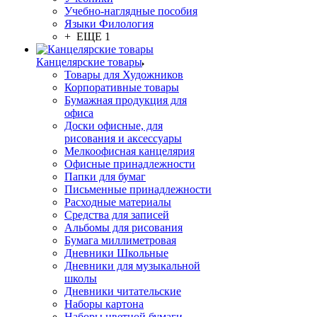
Учебно-наглядные пособия
Языки Филология
+ ЕЩЕ 1
Канцелярские товары
Товары для Художников
Корпоративные товары
Бумажная продукция для
офиса
Доски офисные, для
рисования и аксессуары
Мелкоофисная канцелярия
Офисные принадлежности
Папки для бумаг
Письменные принадлежности
Расходные материалы
Средства для записей
Альбомы для рисования
Бумага миллиметровая
Дневники Школьные
Дневники для музыкальной
школы
Дневники читательские
Наборы картона
Наборы цветной бумаги