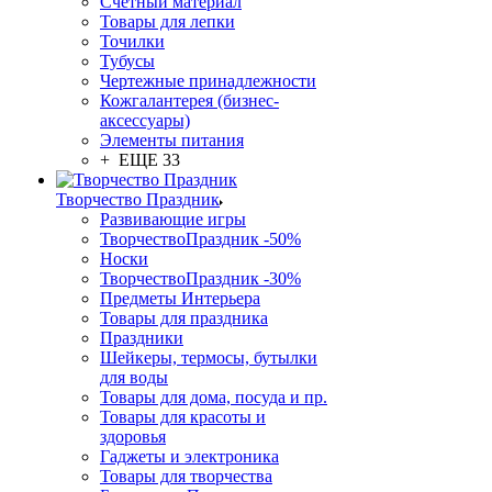
Счетный материал
Товары для лепки
Точилки
Тубусы
Чертежные принадлежности
Кожгалантерея (бизнес-
аксессуары)
Элементы питания
+ ЕЩЕ 33
Творчество Праздник
Развивающие игры
ТворчествоПраздник -50%
Носки
ТворчествоПраздник -30%
Предметы Интерьера
Товары для праздника
Праздники
Шейкеры, термосы, бутылки
для воды
Товары для дома, посуда и пр.
Товары для красоты и
здоровья
Гаджеты и электроника
Товары для творчества