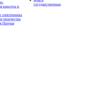
Флаги
пр.
государственные
я красоты и
и электроника
я творчества
я Прочая