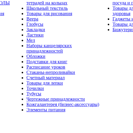
КОЛЫ
тетрадей на кольцах
посуда и 
Школьный текстиль
Товары дл
ия
Товары для рисования
здоровья
Веера
Гаджеты 
Глобусы
Товары дл
Закладки
Бижутери
Ластики
Мел
Наборы канцелярских
принадлежностей
Обложки
Подставки для книг
Расписание уроков
Стаканы-непроливайки
Счетный материал
Товары для лепки
Точилки
Тубусы
Чертежные принадлежности
Кожгалантерея (бизнес-аксессуары)
Элементы питания