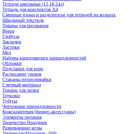
Тетради школьные (12,18,24л)
Тетрадь для конспектов А4
Сменные блоки и разделители для тетрадей на кольцах
Школьный текстиль
Товары для рисования
Веера
Глобусы
Закладки
Ластики
Мел
Наборы канцелярских принадлежностей
Обложки
Подставки для книг
Расписание уроков
Стаканы-непроливайки
Счетный материал
Товары для лепки
Точилки
Тубусы
Чертежные принадлежности
Кожгалантерея (бизнес-аксессуары)
Элементы питания
Творчество Праздник
Развивающие игры
ТворчествоПраздник -50%