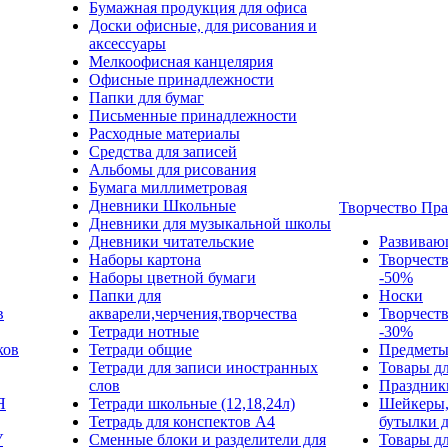
Бумажная продукция для офиса
Доски офисные, для рисования и
аксессуары
Мелкоофисная канцелярия
Офисные принадлежности
Папки для бумаг
Письменные принадлежности
Расходные материалы
Средства для записей
Альбомы для рисования
Бумага миллиметровая
Дневники Школьные
Творчество Пр
Дневники для музыкальной школы
Дневники читательские
Развиваю
Наборы картона
Творчест
Наборы цветной бумаги
-50%
Папки для
Носки
в
акварели,черчения,творчества
Творчест
Тетради нотные
-30%
ков
Тетради общие
Предметы
Тетради для записи иностранных
Товары дл
слов
Праздник
Я
Тетради школьные (12,18,24л)
Шейкеры,
Тетрадь для конспектов А4
бутылки 
У
Сменные блоки и разделители для
Товары дл