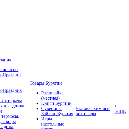
аздник
щие игры
воПраздник
Товары Бурятии
воПраздник
Развивайка
(местная)
 Интерьера
Книги Бурятии
я праздника
+
Сувениры
Бытовая химия и
и
ЕЩЕ
Байкал, Бурятия
хозтовары
 термосы,
Игры
для воды
настольные
я дома,