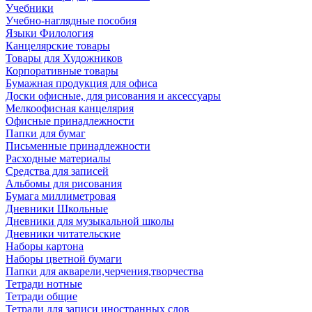
Учебники
Учебно-наглядные пособия
Языки Филология
Канцелярские товары
Товары для Художников
Корпоративные товары
Бумажная продукция для офиса
Доски офисные, для рисования и аксессуары
Мелкоофисная канцелярия
Офисные принадлежности
Папки для бумаг
Письменные принадлежности
Расходные материалы
Средства для записей
Альбомы для рисования
Бумага миллиметровая
Дневники Школьные
Дневники для музыкальной школы
Дневники читательские
Наборы картона
Наборы цветной бумаги
Папки для акварели,черчения,творчества
Тетради нотные
Тетради общие
Тетради для записи иностранных слов