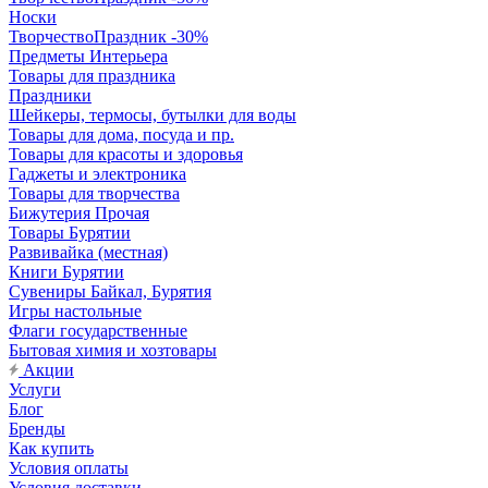
Носки
ТворчествоПраздник -30%
Предметы Интерьера
Товары для праздника
Праздники
Шейкеры, термосы, бутылки для воды
Товары для дома, посуда и пр.
Товары для красоты и здоровья
Гаджеты и электроника
Товары для творчества
Бижутерия Прочая
Товары Бурятии
Развивайка (местная)
Книги Бурятии
Сувениры Байкал, Бурятия
Игры настольные
Флаги государственные
Бытовая химия и хозтовары
Акции
Услуги
Блог
Бренды
Как купить
Условия оплаты
Условия доставки