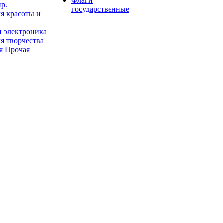
Флаги
пр.
государственные
я красоты и
и электроника
я творчества
я Прочая