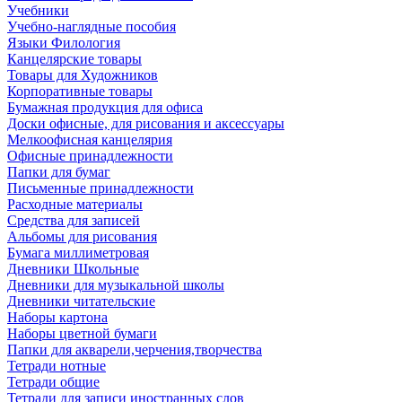
Учебники
Учебно-наглядные пособия
Языки Филология
Канцелярские товары
Товары для Художников
Корпоративные товары
Бумажная продукция для офиса
Доски офисные, для рисования и аксессуары
Мелкоофисная канцелярия
Офисные принадлежности
Папки для бумаг
Письменные принадлежности
Расходные материалы
Средства для записей
Альбомы для рисования
Бумага миллиметровая
Дневники Школьные
Дневники для музыкальной школы
Дневники читательские
Наборы картона
Наборы цветной бумаги
Папки для акварели,черчения,творчества
Тетради нотные
Тетради общие
Тетради для записи иностранных слов