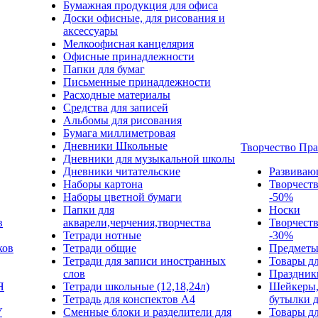
Бумажная продукция для офиса
Доски офисные, для рисования и
аксессуары
Мелкоофисная канцелярия
Офисные принадлежности
Папки для бумаг
Письменные принадлежности
Расходные материалы
Средства для записей
Альбомы для рисования
Бумага миллиметровая
Дневники Школьные
Творчество Пр
Дневники для музыкальной школы
Дневники читательские
Развиваю
Наборы картона
Творчест
Наборы цветной бумаги
-50%
Папки для
Носки
в
акварели,черчения,творчества
Творчест
Тетради нотные
-30%
ков
Тетради общие
Предметы
Тетради для записи иностранных
Товары дл
слов
Праздник
Я
Тетради школьные (12,18,24л)
Шейкеры,
Тетрадь для конспектов А4
бутылки 
У
Сменные блоки и разделители для
Товары дл