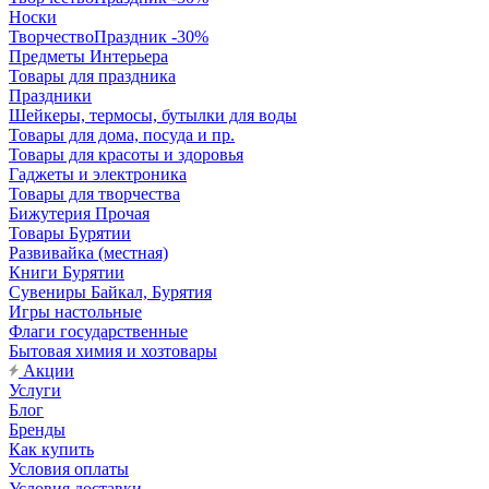
Носки
ТворчествоПраздник -30%
Предметы Интерьера
Товары для праздника
Праздники
Шейкеры, термосы, бутылки для воды
Товары для дома, посуда и пр.
Товары для красоты и здоровья
Гаджеты и электроника
Товары для творчества
Бижутерия Прочая
Товары Бурятии
Развивайка (местная)
Книги Бурятии
Сувениры Байкал, Бурятия
Игры настольные
Флаги государственные
Бытовая химия и хозтовары
Акции
Услуги
Блог
Бренды
Как купить
Условия оплаты
Условия доставки