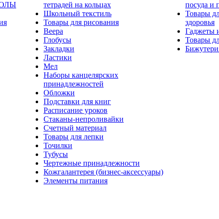
КОЛЫ
тетрадей на кольцах
посуда и 
Школьный текстиль
Товары дл
ия
Товары для рисования
здоровья
Веера
Гаджеты 
Глобусы
Товары дл
Закладки
Бижутери
Ластики
Мел
Наборы канцелярских
принадлежностей
Обложки
Подставки для книг
Расписание уроков
Стаканы-непроливайки
Счетный материал
Товары для лепки
Точилки
Тубусы
Чертежные принадлежности
Кожгалантерея (бизнес-аксессуары)
Элементы питания