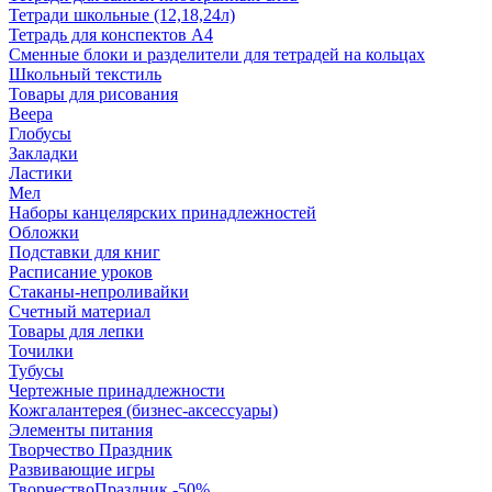
Тетради школьные (12,18,24л)
Тетрадь для конспектов А4
Сменные блоки и разделители для тетрадей на кольцах
Школьный текстиль
Товары для рисования
Веера
Глобусы
Закладки
Ластики
Мел
Наборы канцелярских принадлежностей
Обложки
Подставки для книг
Расписание уроков
Стаканы-непроливайки
Счетный материал
Товары для лепки
Точилки
Тубусы
Чертежные принадлежности
Кожгалантерея (бизнес-аксессуары)
Элементы питания
Творчество Праздник
Развивающие игры
ТворчествоПраздник -50%