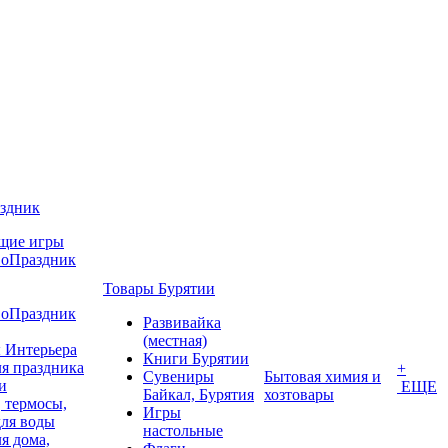
аздник
щие игры
воПраздник
Товары Бурятии
воПраздник
Развивайка
(местная)
 Интерьера
Книги Бурятии
я праздника
+
Сувениры
Бытовая химия и
и
ЕЩЕ
Байкал, Бурятия
хозтовары
 термосы,
Игры
для воды
настольные
я дома,