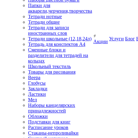
Папки для
акварели,черчения,творчества
Тетради нотные
Тетради общие
Тетради для записи
иностранных слов
Тетради школьные (12,18,24л)
Услуги
Блог
Акции
Тетрадь для конспектов А4
Сменные блоки и
разделители для тетрадей на
кольцах
Школьный текстиль
Товары для рисования
Веера
Глобусы
Закладки
Ластики
Мел
Наборы канцелярских
принадлежностей
Обложки
Подставки для книг
Расписание уроков
Стаканы-непроливайки