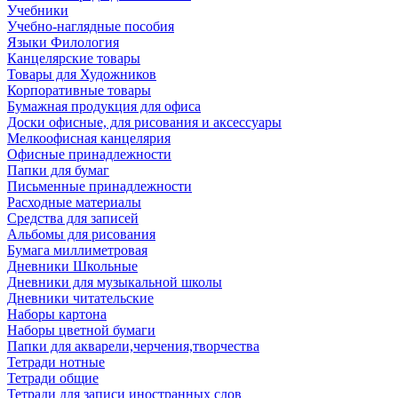
Учебники
Учебно-наглядные пособия
Языки Филология
Канцелярские товары
Товары для Художников
Корпоративные товары
Бумажная продукция для офиса
Доски офисные, для рисования и аксессуары
Мелкоофисная канцелярия
Офисные принадлежности
Папки для бумаг
Письменные принадлежности
Расходные материалы
Средства для записей
Альбомы для рисования
Бумага миллиметровая
Дневники Школьные
Дневники для музыкальной школы
Дневники читательские
Наборы картона
Наборы цветной бумаги
Папки для акварели,черчения,творчества
Тетради нотные
Тетради общие
Тетради для записи иностранных слов