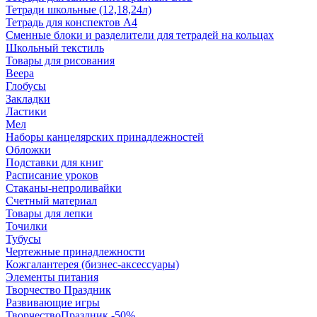
Тетради школьные (12,18,24л)
Тетрадь для конспектов А4
Сменные блоки и разделители для тетрадей на кольцах
Школьный текстиль
Товары для рисования
Веера
Глобусы
Закладки
Ластики
Мел
Наборы канцелярских принадлежностей
Обложки
Подставки для книг
Расписание уроков
Стаканы-непроливайки
Счетный материал
Товары для лепки
Точилки
Тубусы
Чертежные принадлежности
Кожгалантерея (бизнес-аксессуары)
Элементы питания
Творчество Праздник
Развивающие игры
ТворчествоПраздник -50%