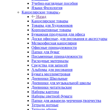
Учебно-наглядные пособия
Языки Филология
Канцелярские товары
Назад
Канцелярские товары
Товары для Художников
Корпоративные товары
Бумажная продукция для офиса
Доски офисные, для рисования и аксессуары
Мелкоофисная канцелярия
Офисные принадлежности
Папки для бумаг
Письменные принадлежности
Расходные материалы
Средства для записей
Альбомы для рисования
Бумага миллиметровая
Дневники Школьные
Дневники для музыкальной школы
Дневники читательские
Наборы картона
Наборы цветной бумаги
Папки для акварели,черчения,творчества
Тетради нотные
Тетради общие