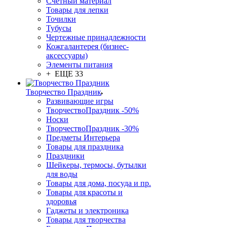
Счетный материал
Товары для лепки
Точилки
Тубусы
Чертежные принадлежности
Кожгалантерея (бизнес-
аксессуары)
Элементы питания
+ ЕЩЕ 33
Творчество Праздник
Развивающие игры
ТворчествоПраздник -50%
Носки
ТворчествоПраздник -30%
Предметы Интерьера
Товары для праздника
Праздники
Шейкеры, термосы, бутылки
для воды
Товары для дома, посуда и пр.
Товары для красоты и
здоровья
Гаджеты и электроника
Товары для творчества