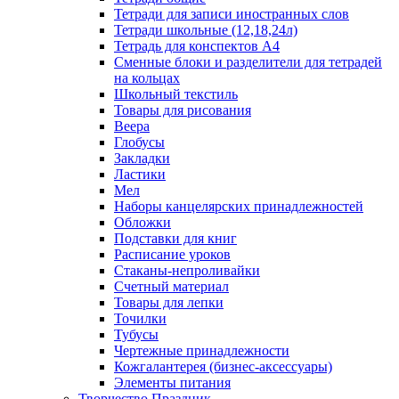
Тетради для записи иностранных слов
Тетради школьные (12,18,24л)
Тетрадь для конспектов А4
Сменные блоки и разделители для тетрадей
на кольцах
Школьный текстиль
Товары для рисования
Веера
Глобусы
Закладки
Ластики
Мел
Наборы канцелярских принадлежностей
Обложки
Подставки для книг
Расписание уроков
Стаканы-непроливайки
Счетный материал
Товары для лепки
Точилки
Тубусы
Чертежные принадлежности
Кожгалантерея (бизнес-аксессуары)
Элементы питания
Творчество Праздник