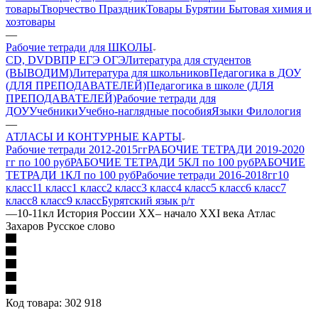
товары
Творчество Праздник
Товары Бурятии
Бытовая химия и
хозтовары
—
Рабочие тетради для ШКОЛЫ
CD, DVD
ВПР ЕГЭ ОГЭ
Литература для студентов
(ВЫВОДИМ)
Литература для школьников
Педагогика в ДОУ
(ДЛЯ ПРЕПОДАВАТЕЛЕЙ)
Педагогика в школе (ДЛЯ
ПРЕПОДАВАТЕЛЕЙ)
Рабочие тетради для
ДОУ
Учебники
Учебно-наглядные пособия
Языки Филология
—
АТЛАСЫ И КОНТУРНЫЕ КАРТЫ
Рабочие тетради 2012-2015гг
РАБОЧИЕ ТЕТРАДИ 2019-2020
гг по 100 руб
РАБОЧИЕ ТЕТРАДИ 5КЛ по 100 руб
РАБОЧИЕ
ТЕТРАДИ 1КЛ по 100 руб
Рабочие тетради 2016-2018гг
10
класс
11 класс
1 класс
2 класс
3 класс
4 класс
5 класс
6 класс
7
класс
8 класс
9 класс
Бурятский язык р/т
—
10-11кл История России XX– начало XXI века Атлас
Захаров Русское слово
Код товара:
302 918