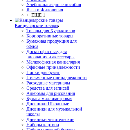
Учебно-наглядные пособия
Языки Филология
+ ЕЩЕ 1
Канцелярские товары
Товары для Художников
Корпоративные товары
Бумажная продукция для
офиса
Доски офисные, для
рисования и аксессуары
Мелкоофисная канцелярия
Офисные принадлежности
Папки для бумаг
Письменные принадлежности
Расходные материалы
Средства для записей
Альбомы для рисования
Бумага миллиметровая
Дневники Школьные
Дневники для музыкальной
школы
Дневники читательские
Наборы картона
Наборы цветной бумаги