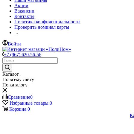
Наши магазины
Акции
Вакансии
Контакты
Политика конфиденциальности
Проверить номинал карты
...
Войти
+7 (967) 620-56-56
Каталог
По всему сайту
По каталогу
Сравнение
0
Избранные товары
0
Корзина
0
К