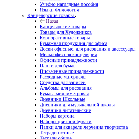
Учебно-наглядные пособия
Языки Филология
Канцелярские товары
Назад
Канцелярские товары
Товары для Художников
Корпоративные товары
Бумажная продукция для офиса
Доски офисные, для рисования и аксессуары
Мелкоофисная канцелярия
Офисные принадлежности
Папки для бумаг
Письменные принадлежности
Расходные материалы
Средства для записей
Альбомы для рисования
Бумага миллиметровая
Дневники Школьные
Дневники для музыкальной школы
Дневники читательские
Наборы картона
Наборы цветной бумаги
Папки для акварели,черчения,творчества
Тетради нотные
Тетради общие