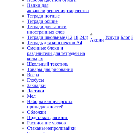
Папки для
акварели,черчения,творчества
Тетради нотные
Тетради общие
Тетради для записи
иностранных слов
Тетради школьные (12,18,24л)
Услуги
Блог
Акции
Тетрадь для конспектов А4
Сменные блоки и
разделители для тетрадей на
кольцах
Школьный текстиль
Товары для рисования
Веера
Глобусы
Закладки
Ластики
Мел
Наборы канцелярских
принадлежностей
Обложки
Подставки для книг
Расписание уроков
Стаканы-непроливайки