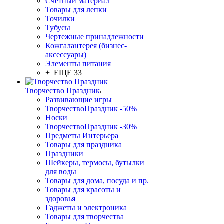
Счетный материал
Товары для лепки
Точилки
Тубусы
Чертежные принадлежности
Кожгалантерея (бизнес-
аксессуары)
Элементы питания
+ ЕЩЕ 33
Творчество Праздник
Развивающие игры
ТворчествоПраздник -50%
Носки
ТворчествоПраздник -30%
Предметы Интерьера
Товары для праздника
Праздники
Шейкеры, термосы, бутылки
для воды
Товары для дома, посуда и пр.
Товары для красоты и
здоровья
Гаджеты и электроника
Товары для творчества