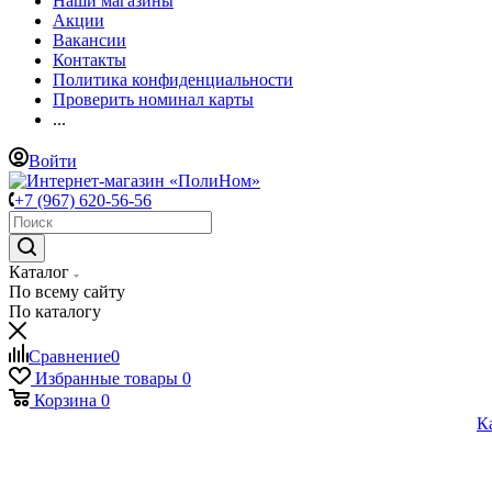
Наши магазины
Акции
Вакансии
Контакты
Политика конфиденциальности
Проверить номинал карты
...
Войти
+7 (967) 620-56-56
Каталог
По всему сайту
По каталогу
Сравнение
0
Избранные товары
0
Корзина
0
К