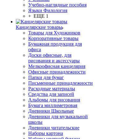
Учебно-наглядные пособия
Языки Филология
+ ЕЩЕ 1
Канцелярские товары
Товары для Художников
Корпоративные товары
Бумажная продукция для
офиса
Доски офисные, для
рисования и аксессуары
Мелкоофисная канцелярия
Офисные принадлежности
Папки для бумаг
Письменные принадлежности
Расходные материалы
Средства для записей
Альбомы для рисования
Бумага миллиметровая
Дневники Школьные
Дневники для музыкальной
школы
Дневники читательские
Наборы картона
Наборы цветной бумаги