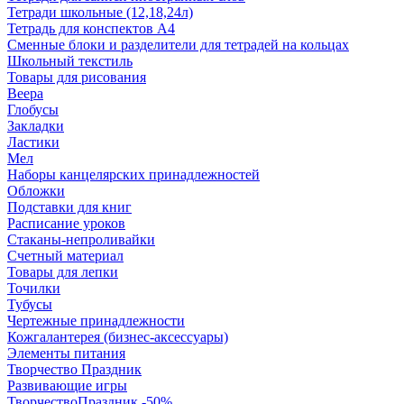
Тетради школьные (12,18,24л)
Тетрадь для конспектов А4
Сменные блоки и разделители для тетрадей на кольцах
Школьный текстиль
Товары для рисования
Веера
Глобусы
Закладки
Ластики
Мел
Наборы канцелярских принадлежностей
Обложки
Подставки для книг
Расписание уроков
Стаканы-непроливайки
Счетный материал
Товары для лепки
Точилки
Тубусы
Чертежные принадлежности
Кожгалантерея (бизнес-аксессуары)
Элементы питания
Творчество Праздник
Развивающие игры
ТворчествоПраздник -50%