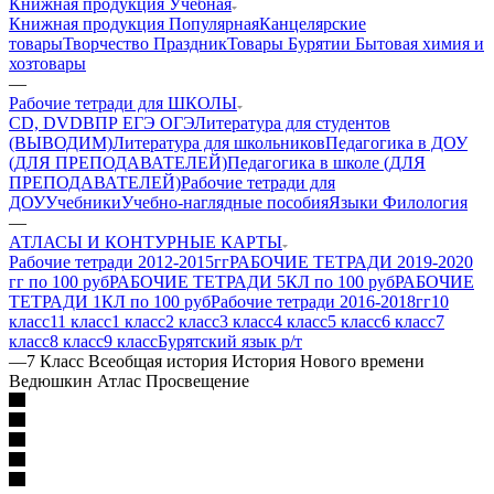
Книжная продукция Учебная
Книжная продукция Популярная
Канцелярские
товары
Творчество Праздник
Товары Бурятии
Бытовая химия и
хозтовары
—
Рабочие тетради для ШКОЛЫ
CD, DVD
ВПР ЕГЭ ОГЭ
Литература для студентов
(ВЫВОДИМ)
Литература для школьников
Педагогика в ДОУ
(ДЛЯ ПРЕПОДАВАТЕЛЕЙ)
Педагогика в школе (ДЛЯ
ПРЕПОДАВАТЕЛЕЙ)
Рабочие тетради для
ДОУ
Учебники
Учебно-наглядные пособия
Языки Филология
—
АТЛАСЫ И КОНТУРНЫЕ КАРТЫ
Рабочие тетради 2012-2015гг
РАБОЧИЕ ТЕТРАДИ 2019-2020
гг по 100 руб
РАБОЧИЕ ТЕТРАДИ 5КЛ по 100 руб
РАБОЧИЕ
ТЕТРАДИ 1КЛ по 100 руб
Рабочие тетради 2016-2018гг
10
класс
11 класс
1 класс
2 класс
3 класс
4 класс
5 класс
6 класс
7
класс
8 класс
9 класс
Бурятский язык р/т
—
7 Класс Всеобщая история История Нового времени
Ведюшкин Атлас Просвещение