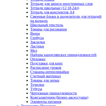
Тетради для записи иностранных слов
Тетради школьные (12,18,24л)
Тетрадь для конспектов А4
Сменные блоки и разделители для тетрадей
на кольцах
Школьный текстиль
Товары для рисования
Веера
Глобусы
Закладки
Ластики
Мел
Наборы канцелярских принадлежностей
Обложки
Подставки для книг
Расписание уроков
Стаканы-непроливайки
Счетный материал
Товары для лепки
Точилки
Тубусы
Чертежные принадлежности
Кожгалантерея (бизнес-аксессуары)
Элементы питания
Творчество Праздник