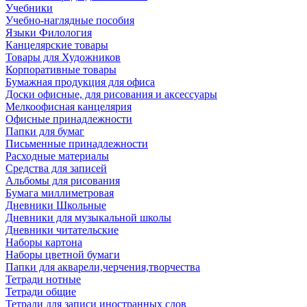
Учебники
Учебно-наглядные пособия
Языки Филология
Канцелярские товары
Товары для Художников
Корпоративные товары
Бумажная продукция для офиса
Доски офисные, для рисования и аксессуары
Мелкоофисная канцелярия
Офисные принадлежности
Папки для бумаг
Письменные принадлежности
Расходные материалы
Средства для записей
Альбомы для рисования
Бумага миллиметровая
Дневники Школьные
Дневники для музыкальной школы
Дневники читательские
Наборы картона
Наборы цветной бумаги
Папки для акварели,черчения,творчества
Тетради нотные
Тетради общие
Тетради для записи иностранных слов