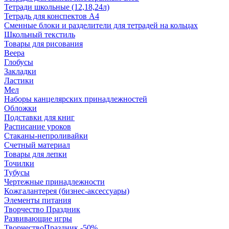
Тетради школьные (12,18,24л)
Тетрадь для конспектов А4
Сменные блоки и разделители для тетрадей на кольцах
Школьный текстиль
Товары для рисования
Веера
Глобусы
Закладки
Ластики
Мел
Наборы канцелярских принадлежностей
Обложки
Подставки для книг
Расписание уроков
Стаканы-непроливайки
Счетный материал
Товары для лепки
Точилки
Тубусы
Чертежные принадлежности
Кожгалантерея (бизнес-аксессуары)
Элементы питания
Творчество Праздник
Развивающие игры
ТворчествоПраздник -50%