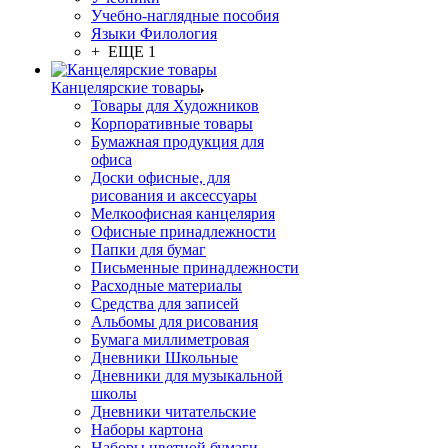
Учебно-наглядные пособия
Языки Филология
+ ЕЩЕ 1
Канцелярские товары
Товары для Художников
Корпоративные товары
Бумажная продукция для
офиса
Доски офисные, для
рисования и аксессуары
Мелкоофисная канцелярия
Офисные принадлежности
Папки для бумаг
Письменные принадлежности
Расходные материалы
Средства для записей
Альбомы для рисования
Бумага миллиметровая
Дневники Школьные
Дневники для музыкальной
школы
Дневники читательские
Наборы картона
Наборы цветной бумаги