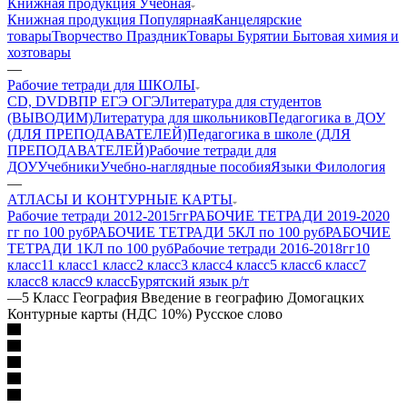
Книжная продукция Учебная
Книжная продукция Популярная
Канцелярские
товары
Творчество Праздник
Товары Бурятии
Бытовая химия и
хозтовары
—
Рабочие тетради для ШКОЛЫ
CD, DVD
ВПР ЕГЭ ОГЭ
Литература для студентов
(ВЫВОДИМ)
Литература для школьников
Педагогика в ДОУ
(ДЛЯ ПРЕПОДАВАТЕЛЕЙ)
Педагогика в школе (ДЛЯ
ПРЕПОДАВАТЕЛЕЙ)
Рабочие тетради для
ДОУ
Учебники
Учебно-наглядные пособия
Языки Филология
—
АТЛАСЫ И КОНТУРНЫЕ КАРТЫ
Рабочие тетради 2012-2015гг
РАБОЧИЕ ТЕТРАДИ 2019-2020
гг по 100 руб
РАБОЧИЕ ТЕТРАДИ 5КЛ по 100 руб
РАБОЧИЕ
ТЕТРАДИ 1КЛ по 100 руб
Рабочие тетради 2016-2018гг
10
класс
11 класс
1 класс
2 класс
3 класс
4 класс
5 класс
6 класс
7
класс
8 класс
9 класс
Бурятский язык р/т
—
5 Класс География Введение в географию Домогацких
Контурные карты (НДС 10%) Русское слово