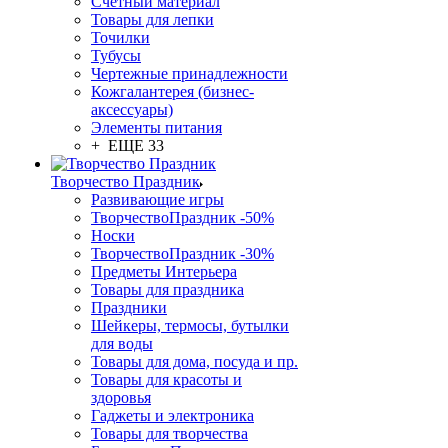
Счетный материал
Товары для лепки
Точилки
Тубусы
Чертежные принадлежности
Кожгалантерея (бизнес-
аксессуары)
Элементы питания
+ ЕЩЕ 33
Творчество Праздник
Развивающие игры
ТворчествоПраздник -50%
Носки
ТворчествоПраздник -30%
Предметы Интерьера
Товары для праздника
Праздники
Шейкеры, термосы, бутылки
для воды
Товары для дома, посуда и пр.
Товары для красоты и
здоровья
Гаджеты и электроника
Товары для творчества