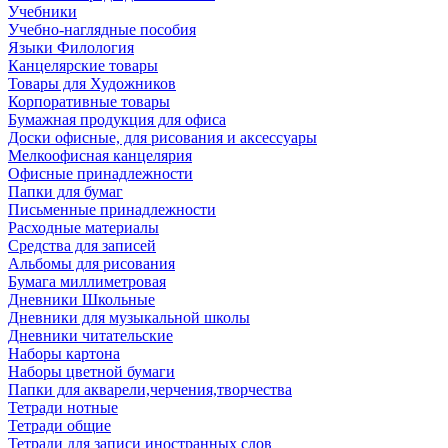
Учебники
Учебно-наглядные пособия
Языки Филология
Канцелярские товары
Товары для Художников
Корпоративные товары
Бумажная продукция для офиса
Доски офисные, для рисования и аксессуары
Мелкоофисная канцелярия
Офисные принадлежности
Папки для бумаг
Письменные принадлежности
Расходные материалы
Средства для записей
Альбомы для рисования
Бумага миллиметровая
Дневники Школьные
Дневники для музыкальной школы
Дневники читательские
Наборы картона
Наборы цветной бумаги
Папки для акварели,черчения,творчества
Тетради нотные
Тетради общие
Тетради для записи иностранных слов