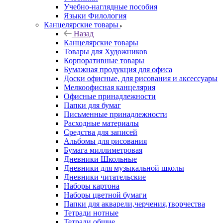
Учебно-наглядные пособия
Языки Филология
Канцелярские товары
Назад
Канцелярские товары
Товары для Художников
Корпоративные товары
Бумажная продукция для офиса
Доски офисные, для рисования и аксессуары
Мелкоофисная канцелярия
Офисные принадлежности
Папки для бумаг
Письменные принадлежности
Расходные материалы
Средства для записей
Альбомы для рисования
Бумага миллиметровая
Дневники Школьные
Дневники для музыкальной школы
Дневники читательские
Наборы картона
Наборы цветной бумаги
Папки для акварели,черчения,творчества
Тетради нотные
Тетради общие