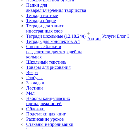
Папки для
акварели,черчения,творчества
Тетради нотные
Тетради общие
Тетради для записи
иностранных слов
Тетради школьные (12,18,24л)
Услуги
Блог
Акции
Тетрадь для конспектов А4
Сменные блоки и
разделители для тетрадей на
кольцах
Школьный текстиль
Товары для рисования
Веера
Глобусы
Закладки
Ластики
Мел
Наборы канцелярских
принадлежностей
Обложки
Подставки для книг
Расписание уроков
Стаканы-непроливайки