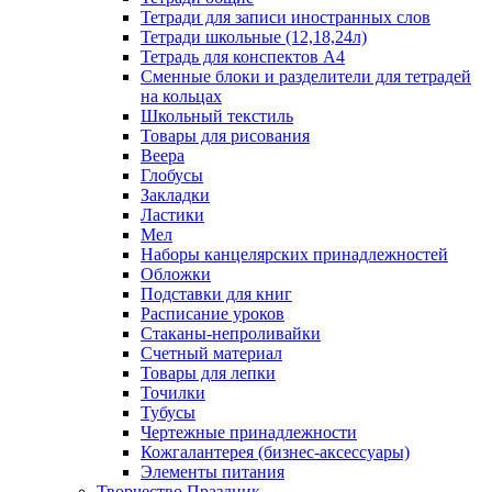
Тетради для записи иностранных слов
Тетради школьные (12,18,24л)
Тетрадь для конспектов А4
Сменные блоки и разделители для тетрадей
на кольцах
Школьный текстиль
Товары для рисования
Веера
Глобусы
Закладки
Ластики
Мел
Наборы канцелярских принадлежностей
Обложки
Подставки для книг
Расписание уроков
Стаканы-непроливайки
Счетный материал
Товары для лепки
Точилки
Тубусы
Чертежные принадлежности
Кожгалантерея (бизнес-аксессуары)
Элементы питания
Творчество Праздник