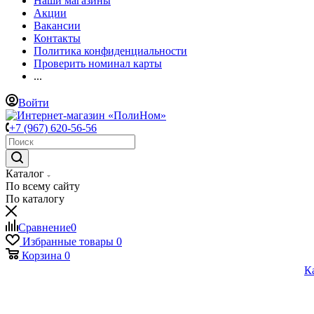
Наши магазины
Акции
Вакансии
Контакты
Политика конфиденциальности
Проверить номинал карты
...
Войти
+7 (967) 620-56-56
Каталог
По всему сайту
По каталогу
Сравнение
0
Избранные товары
0
Корзина
0
К