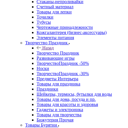
Стаканы-непроливайки
Счетный материал
Товары для лепки
Точилки
Тубусы
Чертежные принадлежности
Кожгалантерея (бизнес-аксессуары)
Элементы питания
Творчество Праздник
Назад
Творчество Праздник
Развивающие игры
ТворчествоПраздник -50%
Носки
ТворчествоПраздник -30%
Предметы Интерьера
Товары для праздника
Праздники
Шейкеры, термосы, бутылки для воды
Товары для дома, посуда и пр.
Товары для красоты и здоровья
Гаджеты и электроника
Товары для творчества
Бижутерия Прочая
Товары Бурятии