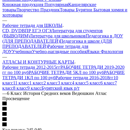
Книжная продукция Популярная
Канцелярские
товары
Творчество Праздник
Товары Бурятии
Бытовая химия и
хозтовары
—
Рабочие тетради для ШКОЛЫ
CD, DVD
ВПР ЕГЭ ОГЭ
Литература для студентов
(ВЫВОДИМ)
Литература для школьников
Педагогика в ДОУ
(ДЛЯ ПРЕПОДАВАТЕЛЕЙ)
Педагогика в школе (ДЛЯ
ПРЕПОДАВАТЕЛЕЙ)
Рабочие тетради для
ДОУ
Учебники
Учебно-наглядные пособия
Языки Филология
—
АТЛАСЫ И КОНТУРНЫЕ КАРТЫ
Рабочие тетради 2012-2015гг
РАБОЧИЕ ТЕТРАДИ 2019-2020
гг по 100 руб
РАБОЧИЕ ТЕТРАДИ 5КЛ по 100 руб
РАБОЧИЕ
ТЕТРАДИ 1КЛ по 100 руб
Рабочие тетради 2016-2018гг
10
класс
11 класс
1 класс
2 класс
3 класс
4 класс
5 класс
6 класс
7
класс
8 класс
9 класс
Бурятский язык р/т
—
6 Класс История Средних веков Ведюшкин Атлас
Просвещение
Код товара:
245 049