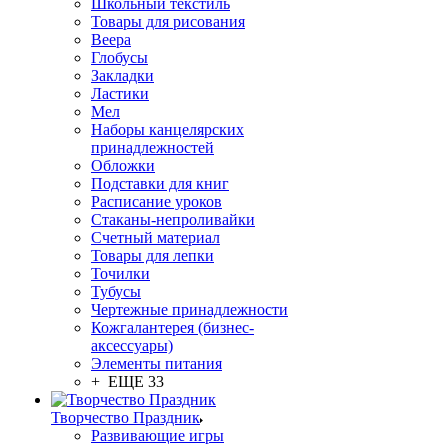
Школьный текстиль
Товары для рисования
Веера
Глобусы
Закладки
Ластики
Мел
Наборы канцелярских
принадлежностей
Обложки
Подставки для книг
Расписание уроков
Стаканы-непроливайки
Счетный материал
Товары для лепки
Точилки
Тубусы
Чертежные принадлежности
Кожгалантерея (бизнес-
аксессуары)
Элементы питания
+ ЕЩЕ 33
Творчество Праздник
Развивающие игры