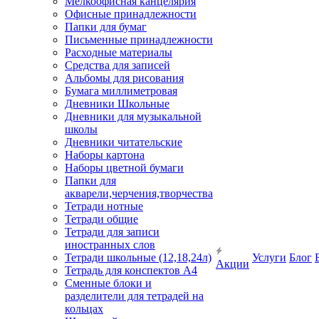
Мелкоофисная канцелярия
Офисные принадлежности
Папки для бумаг
Письменные принадлежности
Расходные материалы
Средства для записей
Альбомы для рисования
Бумага миллиметровая
Дневники Школьные
Дневники для музыкальной
школы
Дневники читательские
Наборы картона
Наборы цветной бумаги
Папки для
акварели,черчения,творчества
Тетради нотные
Тетради общие
Тетради для записи
иностранных слов
Тетради школьные (12,18,24л)
Услуги
Блог
Акции
Тетрадь для конспектов А4
Сменные блоки и
разделители для тетрадей на
кольцах