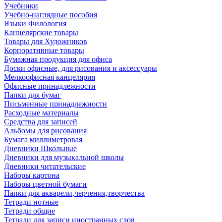
Учебники
Учебно-наглядные пособия
Языки Филология
Канцелярские товары
Товары для Художников
Корпоративные товары
Бумажная продукция для офиса
Доски офисные, для рисования и аксессуары
Мелкоофисная канцелярия
Офисные принадлежности
Папки для бумаг
Письменные принадлежности
Расходные материалы
Средства для записей
Альбомы для рисования
Бумага миллиметровая
Дневники Школьные
Дневники для музыкальной школы
Дневники читательские
Наборы картона
Наборы цветной бумаги
Папки для акварели,черчения,творчества
Тетради нотные
Тетради общие
Тетради для записи иностранных слов