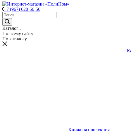
+7 (967) 620-56-56
Каталог
По всему сайту
По каталогу
К
Книжная продукция