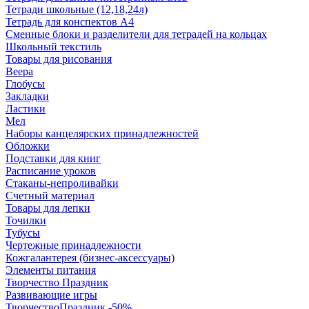
Тетради школьные (12,18,24л)
Тетрадь для конспектов А4
Сменные блоки и разделители для тетрадей на кольцах
Школьный текстиль
Товары для рисования
Веера
Глобусы
Закладки
Ластики
Мел
Наборы канцелярских принадлежностей
Обложки
Подставки для книг
Расписание уроков
Стаканы-непроливайки
Счетный материал
Товары для лепки
Точилки
Тубусы
Чертежные принадлежности
Кожгалантерея (бизнес-аксессуары)
Элементы питания
Творчество Праздник
Развивающие игры
ТворчествоПраздник -50%