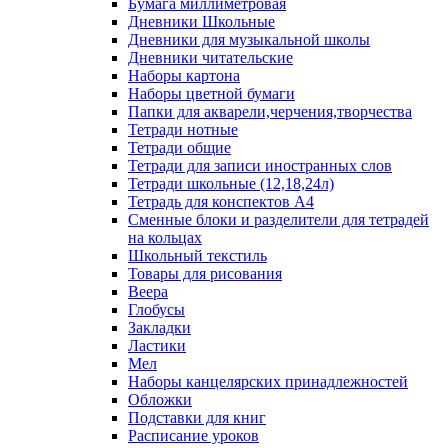
Бумага миллиметровая
Дневники Школьные
Дневники для музыкальной школы
Дневники читательские
Наборы картона
Наборы цветной бумаги
Папки для акварели,черчения,творчества
Тетради нотные
Тетради общие
Тетради для записи иностранных слов
Тетради школьные (12,18,24л)
Тетрадь для конспектов А4
Сменные блоки и разделители для тетрадей
на кольцах
Школьный текстиль
Товары для рисования
Веера
Глобусы
Закладки
Ластики
Мел
Наборы канцелярских принадлежностей
Обложки
Подставки для книг
Расписание уроков